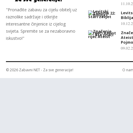
11.10.
s
"Pronađite zabavu za cijelu obitelj uz
t
Levits
raznolike sadržaje i otkrijte
Biblij
r
10.12.
interesantne činjenice iz cijelog
a
svijeta. Spremite se za nezaboravno
Značen
n
Ateist
iskustvo!"
i
Pojmo
c
09.02.
a
o
b
© 2026
Zabavni NET
- Za sve generacije!
O na
j
a
v
a