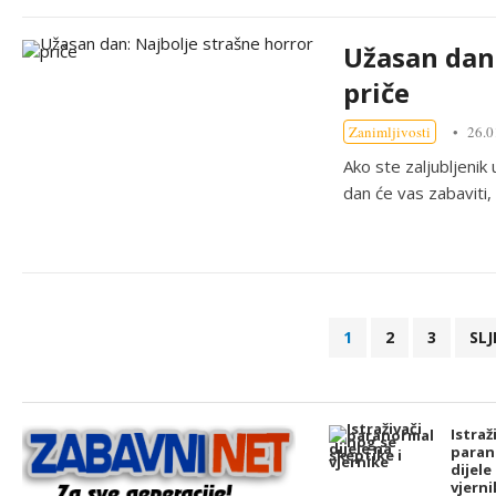
Užasan dan:
priče
Zanimljivosti
26.0
Ako ste zaljubljenik
dan će vas zabaviti, 
B
1
2
3
SL
r
o
j
Istraž
e
paran
v
dijele
vjerni
i