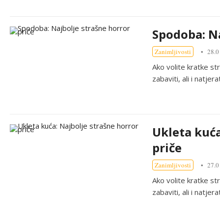
Spodoba: Na
Zanimljivosti
28.0
Ako volite kratke st
zabaviti, ali i natje
Ukleta kuća
priče
Zanimljivosti
27.0
Ako volite kratke st
zabaviti, ali i natje