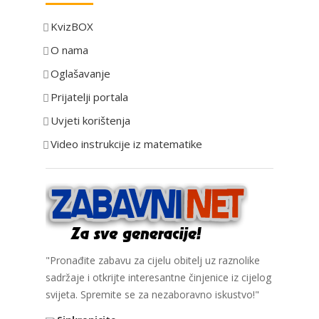
e
KvizBOX
g
o
O nama
r
Oglašavanje
i
Prijatelji portala
j
e
Uvjeti korištenja
Video instrukcije iz matematike
"Pronađite zabavu za cijelu obitelj uz raznolike
sadržaje i otkrijte interesantne činjenice iz cijelog
svijeta. Spremite se za nezaboravno iskustvo!"