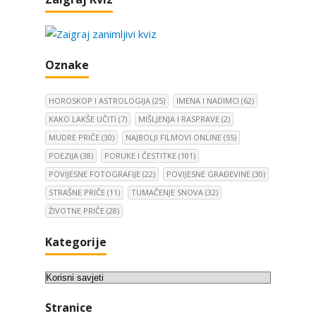
j
e
v
i
Oznake
s
t
r
HOROSKOP I ASTROLOGIJA
(25)
IMENA I NADIMCI
(62)
a
KAKO LAKŠE UČITI
(7)
MIŠLJENJA I RASPRAVE
(2)
n
MUDRE PRIČE
(30)
NAJBOLJI FILMOVI ONLINE
(55)
i
POEZIJA
(38)
PORUKE I ČESTITKE
(101)
c
POVIJESNE FOTOGRAFIJE
(22)
POVIJESNE GRAĐEVINE
(30)
a
STRAŠNE PRIČE
(11)
TUMAČENJE SNOVA
(32)
o
ŽIVOTNE PRIČE
(28)
b
j
Kategorije
a
v
K
a
a
Stranice
t