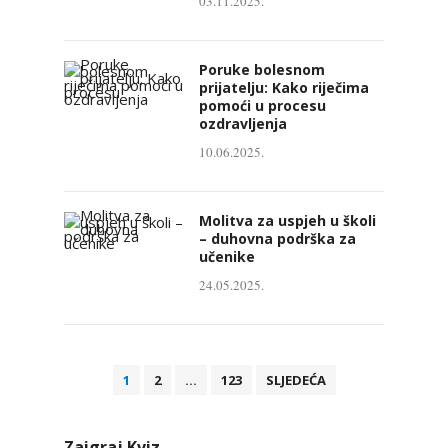
03.11.2025.
Poruke bolesnom
prijatelju: Kako riječima
pomoći u procesu
ozdravljenja
10.06.2025.
Molitva za uspjeh u školi
– duhovna podrška za
učenike
24.05.2025.
B
1
2
…
123
SLJEDEĆA
r
o
Zaigraj Kviz