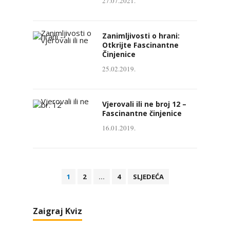
27.07.2021.
Zanimljivosti o hrani:
Otkrijte Fascinantne
Činjenice
25.02.2019.
Vjerovali ili ne broj 12 –
Fascinantne činjenice
16.01.2019.
B
1
2
…
4
SLJEDEĆA
r
o
Zaigraj Kviz
j
e