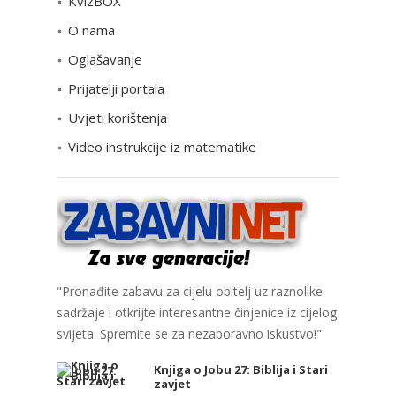
KvizBOX
g
o
O nama
r
Oglašavanje
i
Prijatelji portala
j
e
Uvjeti korištenja
Video instrukcije iz matematike
"Pronađite zabavu za cijelu obitelj uz raznolike
sadržaje i otkrijte interesantne činjenice iz cijelog
svijeta. Spremite se za nezaboravno iskustvo!"
Knjiga o Jobu 27: Biblija i Stari
zavjet