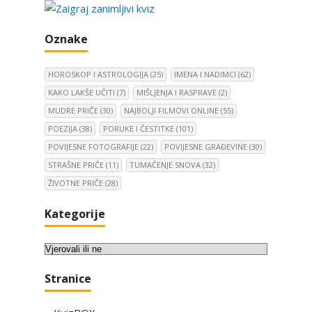
v
i
Oznake
s
t
r
HOROSKOP I ASTROLOGIJA
(25)
IMENA I NADIMCI
(62)
a
KAKO LAKŠE UČITI
(7)
MIŠLJENJA I RASPRAVE
(2)
n
MUDRE PRIČE
(30)
NAJBOLJI FILMOVI ONLINE
(55)
i
POEZIJA
(38)
PORUKE I ČESTITKE
(101)
c
POVIJESNE FOTOGRAFIJE
(22)
POVIJESNE GRAĐEVINE
(30)
a
STRAŠNE PRIČE
(11)
TUMAČENJE SNOVA
(32)
o
ŽIVOTNE PRIČE
(28)
b
j
Kategorije
a
v
K
a
a
Stranice
t
e