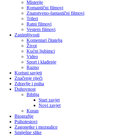
Misterije
Romantični filmovi
Znanstveno-fantastični filmovi
Trileri
Ratni filmovi
Vestern filmovi
Zanimljivosti
Komentari čitatelja
Život
Kućni ljubimci
Video
Sport i klađenje
Razno
Korisni savjeti
Značenje riječi
Zdravlje i psiha
Duhovnost
Biblija
Stari zavjet
Novi zavjet
Kuran
Biografije
Psihotestovi
Zagonetke i mozgalice
Smiješne slike