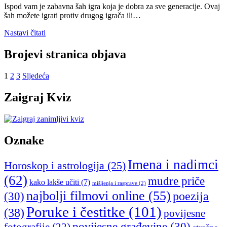
Ispod vam je zabavna šah igra koja je dobra za sve generacije. Ovaj
šah možete igrati protiv drugog igrača ili…
Nastavi čitati
Brojevi stranica objava
1
2
3
Sljedeća
Zaigraj Kviz
Oznake
Imena i nadimci
Horoskop i astrologija
(25)
(62)
mudre priče
kako lakše učiti
(7)
mišljenja i rasprave
(2)
najbolji filmovi online
(55)
poezija
(30)
Poruke i čestitke
(101)
(38)
povijesne
povijesne građevine
(30)