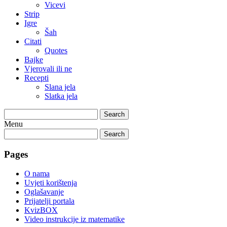
Vicevi
Strip
Igre
Šah
Citati
Quotes
Bajke
Vjerovali ili ne
Recepti
Slana jela
Slatka jela
Search
Menu
Search
Pages
O nama
Uvjeti korištenja
Oglašavanje
Prijatelji portala
KvizBOX
Video instrukcije iz matematike