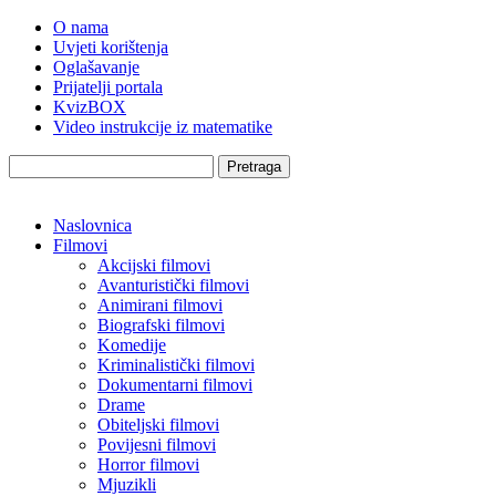
O nama
Uvjeti korištenja
Oglašavanje
Prijatelji portala
KvizBOX
Video instrukcije iz matematike
Pretraga
Naslovnica
Filmovi
Akcijski filmovi
Avanturistički filmovi
Animirani filmovi
Biografski filmovi
Komedije
Kriminalistički filmovi
Dokumentarni filmovi
Drame
Obiteljski filmovi
Povijesni filmovi
Horror filmovi
Mjuzikli