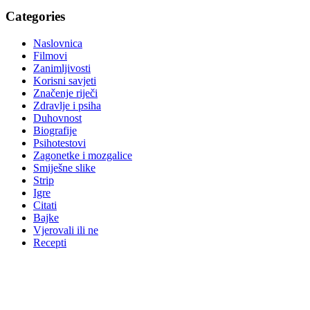
Categories
Naslovnica
Filmovi
Zanimljivosti
Korisni savjeti
Značenje riječi
Zdravlje i psiha
Duhovnost
Biografije
Psihotestovi
Zagonetke i mozgalice
Smiješne slike
Strip
Igre
Citati
Bajke
Vjerovali ili ne
Recepti