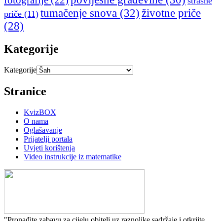
fotografije
(22)
strašne
tumačenje snova
(32)
životne priče
priče
(11)
(28)
Kategorije
Kategorije
Stranice
KvizBOX
O nama
Oglašavanje
Prijatelji portala
Uvjeti korištenja
Video instrukcije iz matematike
"Pronađite zabavu za cijelu obitelj uz raznolike sadržaje i otkrijte