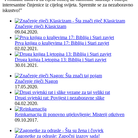
interesantne činjenice iz cijelog svijeta. Spremite se za nezaboravno
iskustvo!"
Značenje riječi Klasicizam
09.04.2020.
Prva knjiga o kraljevima 17: Biblija i Stari zavjet
02.02.2021.
Druga knjiga Ljetopisa 13: Biblija i Stari zavjet
30.01.2021.
Značenje riječi Nagon
17.05.2020.
Drugi svjetski rat: Povijest i nezaboravne slike
04.02.2020.
Reinkarnacija ili ponovno utjelovljenje: Misterij otkriven
09.10.2017.
Zagonetke za odrasle: Započni izazov sada!