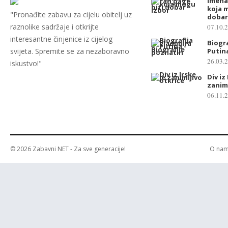
Imena
e
koja 
v
"Pronađite zabavu za cijelu obitelj uz
dobar
i
raznolike sadržaje i otkrijte
07.10.
s
interesantne činjenice iz cijelog
Biogra
t
svijeta. Spremite se za nezaboravno
Putin
26.03.
r
iskustvo!"
a
Div iz 
zaniml
n
06.11.
i
c
a
o
b
© 2026
Zabavni NET
- Za sve generacije!
O na
j
a
v
a