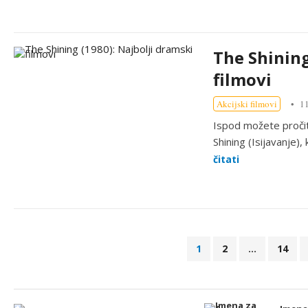
The Shining
filmovi
Akcijski filmovi
11
Ispod možete pročita
Shining (Isijavanje),
čitati
B
1
2
…
14
r
o
j