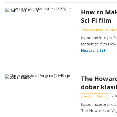
How to Mak
Sci-Fi film
Znanstveno-fantastični 
Ispod možete pročit
fantastični film How
Nastavi čitati
The Howards
dobar klasi
Povijesni filmovi
0
Ispod možete pročita
The Howards of Virgi