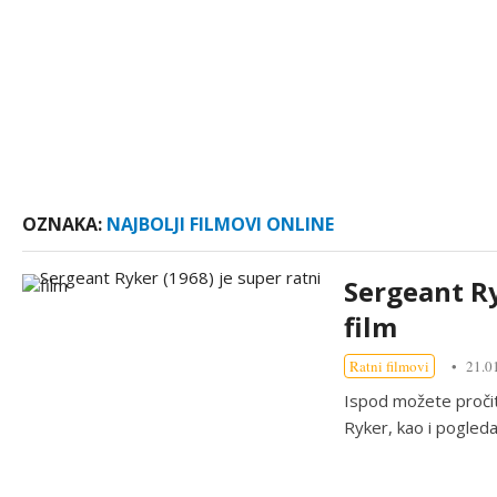
OZNAKA:
NAJBOLJI FILMOVI ONLINE
Sergeant Ry
film
Ratni filmovi
21.01
Ispod možete pročita
Ryker, kao i pogleda