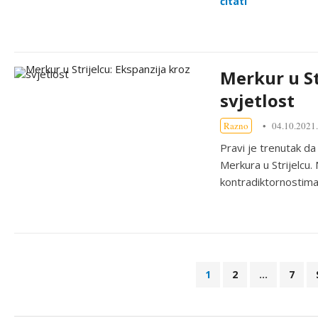
čitati
Merkur u St
svjetlost
Razno
04.10.2021.
Pravi je trenutak da
Merkura u Strijelcu.
kontradiktornosti
B
1
2
…
7
r
o