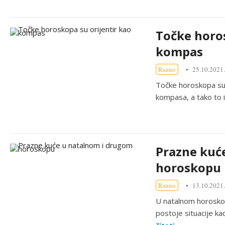
Točke horos
kompas
Razno
25.10.2021.
Točke horoskopa su 
kompasa, a tako to 
Prazne kuć
horoskopu
Razno
13.10.2021.
U natalnom horosko
postoje situacije k