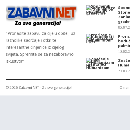
j
Spom
e
Stone
v
Zanim
građe
i
05.07.
s
"Pronađite zabavu za cijelu obitelj uz
t
Prori
raznolike sadržaje i otkrijte
buduć
r
palmi
interesantne činjenice iz cijelog
a
15.08.
svijeta. Spremite se za nezaboravno
n
Značen
iskustvo!"
i
Huma
c
23.03.
a
o
© 2026
Zabavni NET
- Za sve generacije!
O na
b
j
a
v
a