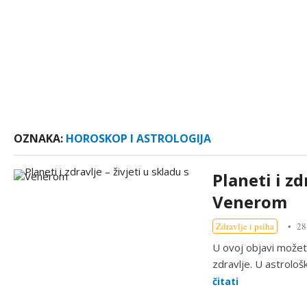
OZNAKA:
HOROSKOP I ASTROLOGIJA
Planeti i zd
Venerom
Zdravlje i psiha
28
U ovoj objavi možete
zdravlje. U astrološ
čitati