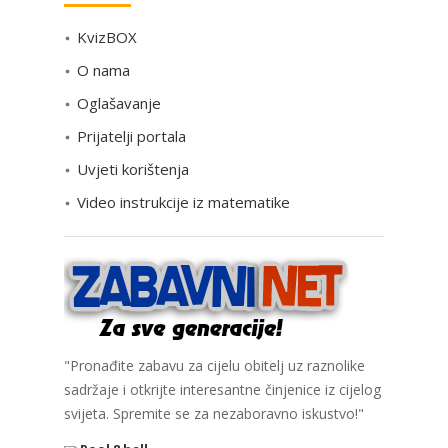
e
KvizBOX
g
o
O nama
r
Oglašavanje
i
Prijatelji portala
j
e
Uvjeti korištenja
Video instrukcije iz matematike
"Pronađite zabavu za cijelu obitelj uz raznolike
sadržaje i otkrijte interesantne činjenice iz cijelog
svijeta. Spremite se za nezaboravno iskustvo!"