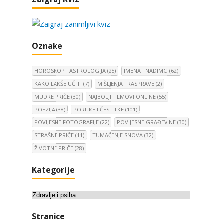
j
e
v
i
Oznake
s
t
r
HOROSKOP I ASTROLOGIJA
(25)
IMENA I NADIMCI
(62)
a
KAKO LAKŠE UČITI
(7)
MIŠLJENJA I RASPRAVE
(2)
n
MUDRE PRIČE
(30)
NAJBOLJI FILMOVI ONLINE
(55)
i
POEZIJA
(38)
PORUKE I ČESTITKE
(101)
c
POVIJESNE FOTOGRAFIJE
(22)
POVIJESNE GRAĐEVINE
(30)
a
STRAŠNE PRIČE
(11)
TUMAČENJE SNOVA
(32)
o
ŽIVOTNE PRIČE
(28)
b
j
Kategorije
a
v
K
a
a
Stranice
t