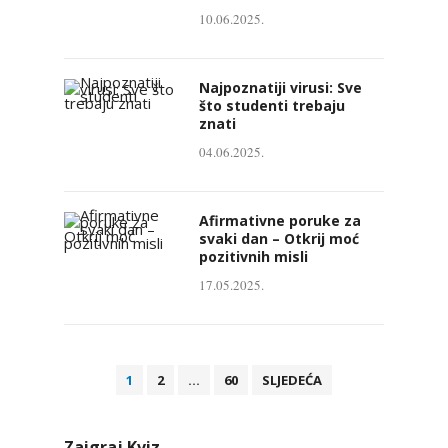
10.06.2025.
Najpoznatiji virusi: Sve
što studenti trebaju
znati
04.06.2025.
Afirmativne poruke za
svaki dan – Otkrij moć
pozitivnih misli
17.05.2025.
B
1
2
…
60
SLJEDEĆA
r
o
Zaigraj Kviz