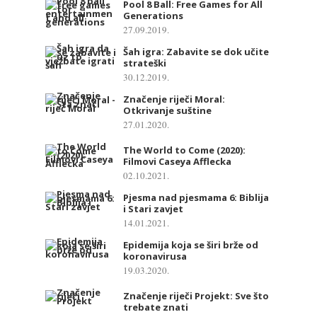
Pool 8 Ball: Free Games for All
Generations
27.09.2019.
Šah igra: Zabavite se dok učite
strateški
30.12.2019.
Značenje riječi Moral:
Otkrivanje suštine
27.01.2020.
The World to Come (2020):
Filmovi Caseya Afflecka
02.10.2021.
Pjesma nad pjesmama 6: Biblija
i Stari zavjet
14.01.2021.
Epidemija koja se širi brže od
koronavirusa
19.03.2020.
Značenje riječi Projekt: Sve što
trebate znati