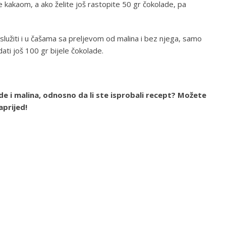
e kakaom, a ako želite još rastopite 50 gr čokolade, pa
služiti i u čašama sa preljevom od malina i bez njega, samo
ati još 100 gr bijele čokolade.
de i malina, odnosno da li ste isprobali recept? Možete
prijed!