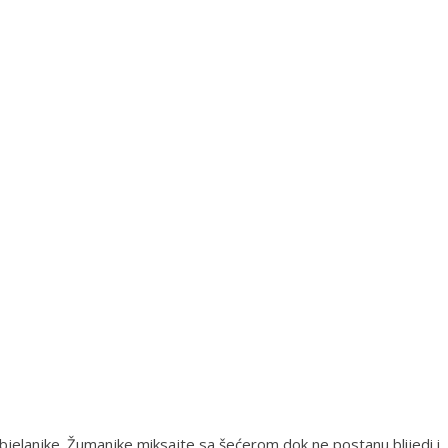
 bjelanjke. Žumanjke miksajte sa šećerom dok ne postanu blijedi i