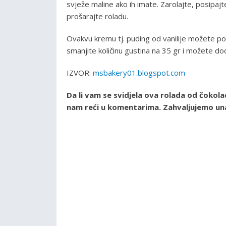
svježe maline ako ih imate. Zarolajte, posipajt
prošarajte roladu.
Ovakvu kremu tj. puding od vanilije možete po
smanjite količinu gustina na 35 gr i možete dod
IZVOR:
msbakery01.blogspot.com
Da li vam se svidjela ova rolada od čokola
nam reći u komentarima. Zahvaljujemo una