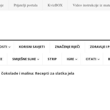
nje
Prijatelji portala
KvizBOX
Video instrukcije iz ma
OSTI
KORISNI SAVJETI
ZNAČENJE RIJEČI
ZDRAVLJE I 
CE
SMIJEŠNE SLIKE
STRIP
IGRE
CITATI
B
čokolade i malina: Recepti za slatka jela