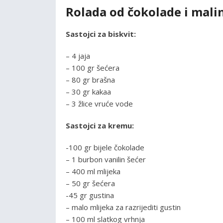
Rolada od čokolade i mali
Sastojci za biskvit:
– 4 jaja
– 100 gr šećera
– 80 gr brašna
– 30 gr kakaa
– 3 žlice vruće vode
Sastojci za kremu:
-100 gr bijele čokolade
– 1 burbon vanilin šećer
– 400 ml mlijeka
– 50 gr šećera
-45 gr gustina
– malo mlijeka za razrijediti gustin
– 100 ml slatkog vrhnja