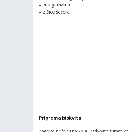
– 200 gr malina
– 2 žlice šećera
Priprema biskvita
Zagrijte pećnicu na 200C. Odvojite žumanjke i