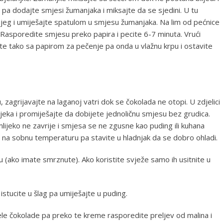
a dodajte smjesi žumanjaka i miksajte da se sjedini. U tu
nijeg i umiješajte spatulom u smjesu žumanjaka. Na lim od pećnice
 Rasporedite smjesu preko papira i pecite 6-7 minuta. Vrući
ajte tako sa papirom za pečenje pa onda u vlažnu krpu i ostavite
du, zagrijavajte na laganoj vatri dok se čokolada ne otopi. U zdjelici
jeka i promiješajte da dobijete jednoličnu smjesu bez grudica.
mlijeko ne zavrije i smjesa se ne zgusne kao puding ili kuhana
i na sobnu temperaturu pa stavite u hladnjak da se dobro ohladi.
 (ako imate smrznute). Ako koristite svježe samo ih usitnite u
istucite u šlag pa umiješajte u puding.
le čokolade pa preko te kreme rasporedite preljev od malina i