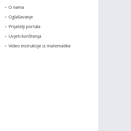
o
O nama
r
Oglašavanje
i
Prijatelji portala
j
e
Uvjeti korištenja
Video instrukcije iz matematike