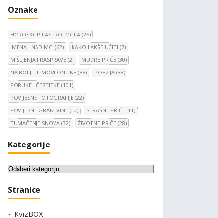
Oznake
HOROSKOP I ASTROLOGIJA
(25)
IMENA I NADIMCI
(62)
KAKO LAKŠE UČITI
(7)
MIŠLJENJA I RASPRAVE
(2)
MUDRE PRIČE
(30)
NAJBOLJI FILMOVI ONLINE
(55)
POEZIJA
(38)
PORUKE I ČESTITKE
(101)
POVIJESNE FOTOGRAFIJE
(22)
POVIJESNE GRAĐEVINE
(30)
STRAŠNE PRIČE
(11)
TUMAČENJE SNOVA
(32)
ŽIVOTNE PRIČE
(28)
Kategorije
K
a
Stranice
t
e
KvizBOX
g