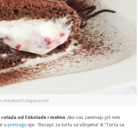
o: msbakery01.blogspot.com
a
rolada od čokolade i malina
. Ako vas zanimaju još neki
te u
pretragu
npr. “Recept za tortu sa višnjama” ili “Torta sa