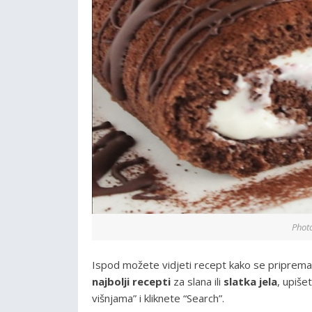
Phot
Ispod možete vidjeti recept kako se priprem
najbolji recepti
za slana ili
slatka jela
, upiše
višnjama” i kliknete “Search”.