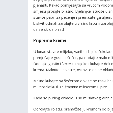
pjenasti. Kakao pomiješajte sa vrućom vodom p
smjesu prosijte brašno. Bjelanjke istucite u s
stavite papir za pečenje i premažite ga uljem.
biskvit odmah zarolajte u vlažnu krpu ili zarol
da se skroz ohladi.
Priprema kreme
U lonac stavite mlijeko, vaniliju i bijelu čokola
pomješajte gustin i šećer, pa dodajte malo mli
Dodajte gustin i šećer u mlijeko i kuhajte dok 
krema. Maknite sa vatre, ostavite da se ohlad
Maline kuhajte sa šećerom dok se ne raskuhaju
multipraktiku ili za štapnim mikserom u pire.
Kada se puding ohladio, 100 ml slatkog vrhnja 
Odrolajte roladu, premažite ju kremom od bije