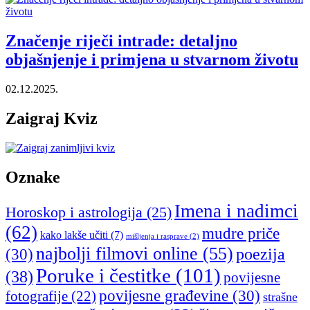
Značenje riječi intrade: detaljno
objašnjenje i primjena u stvarnom životu
02.12.2025.
Zaigraj Kviz
Oznake
Imena i nadimci
Horoskop i astrologija
(25)
(62)
mudre priče
kako lakše učiti
(7)
mišljenja i rasprave
(2)
najbolji filmovi online
(55)
poezija
(30)
Poruke i čestitke
(101)
(38)
povijesne
povijesne građevine
(30)
fotografije
(22)
strašne