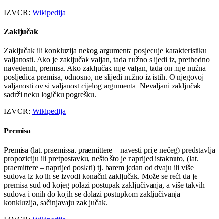
IZVOR:
Wikipedija
Zaključak
Zaključak ili konkluzija nekog argumenta posjeduje karakteristiku
valjanosti. Ako je zaključak valjan, tada nužno slijedi iz, prethodno
navedenih, premisa. Ako zaključak nije valjan, tada on nije nužna
posljedica premisa, odnosno, ne slijedi nužno iz istih. O njegovoj
valjanosti ovisi valjanost cijelog argumenta. Nevaljani zaključak
sadrži neku logičku pogrešku.
IZVOR:
Wikipedija
Premisa
Premisa (lat. praemissa, praemittere – navesti prije nečeg) predstavlja
propoziciju ili pretpostavku, nešto što je naprijed istaknuto, (lat.
praemittere – naprijed poslati) tj. barem jedan od dvaju ili više
sudova iz kojih se izvodi konačni zaključak. Može se reći da je
premisa sud od kojeg polazi postupak zaključivanja, a više takvih
sudova i onih do kojih se dolazi postupkom zaključivanja –
konkluzija, sačinjavaju zaključak.