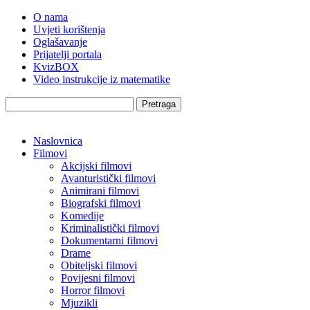
O nama
Uvjeti korištenja
Oglašavanje
Prijatelji portala
KvizBOX
Video instrukcije iz matematike
Pretraga
Naslovnica
Filmovi
Akcijski filmovi
Avanturistički filmovi
Animirani filmovi
Biografski filmovi
Komedije
Kriminalistički filmovi
Dokumentarni filmovi
Drame
Obiteljski filmovi
Povijesni filmovi
Horror filmovi
Mjuzikli