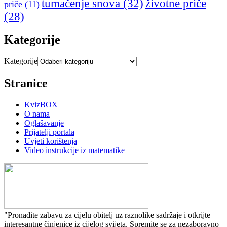
tumačenje snova
(32)
životne priče
priče
(11)
(28)
Kategorije
Kategorije
Stranice
KvizBOX
O nama
Oglašavanje
Prijatelji portala
Uvjeti korištenja
Video instrukcije iz matematike
"Pronađite zabavu za cijelu obitelj uz raznolike sadržaje i otkrijte
interesantne činjenice iz cijelog svijeta. Spremite se za nezaboravno