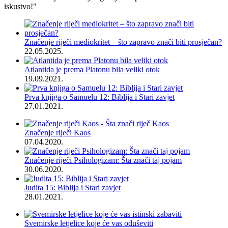
iskustvo!"
Značenje riječi mediokritet – što zapravo znači biti prosječan?
22.05.2025.
Atlantida je prema Platonu bila veliki otok
19.09.2021.
Prva knjiga o Samuelu 12: Biblija i Stari zavjet
27.01.2021.
Značenje riječi Kaos
07.04.2020.
Značenje riječi Psihologizam: Šta znači taj pojam
30.06.2020.
Judita 15: Biblija i Stari zavjet
28.01.2021.
Svemirske letjelice koje će vas oduševiti