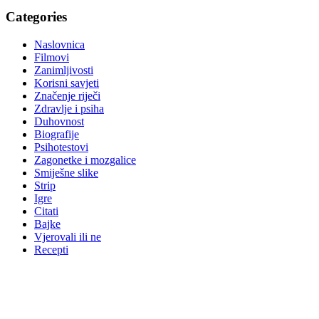
Categories
Naslovnica
Filmovi
Zanimljivosti
Korisni savjeti
Značenje riječi
Zdravlje i psiha
Duhovnost
Biografije
Psihotestovi
Zagonetke i mozgalice
Smiješne slike
Strip
Igre
Citati
Bajke
Vjerovali ili ne
Recepti