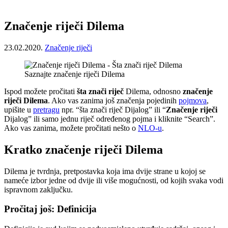
Značenje riječi Dilema
23.02.2020.
Značenje riječi
Saznajte značenje riječi Dilema
Ispod možete pročitati
šta znači riječ
Dilema, odnosno
značenje
riječi Dilema
. Ako vas zanima još značenja pojedinih
pojmova
,
upišite u
pretragu
npr. “šta znači riječ Dijalog” ili “
Značenje riječi
Dijalog” ili samo jednu riječ određenog pojma i kliknite “Search”.
Ako vas zanima, možete pročitati nešto o
NLO-u
.
Kratko značenje riječi Dilema
Dilema je tvrdnja, pretpostavka koja ima dvije strane u kojoj se
nameće izbor jedne od dvije ili više mogućnosti, od kojih svaka vodi
ispravnom zaključku.
Pročitaj još: Definicija