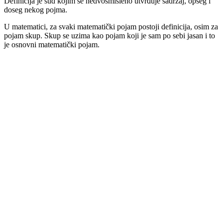
Definicija je sud kojim se nedvosmisleno utvrđuje sadržaj, opseg i
doseg nekog pojma.
U matematici, za svaki matematički pojam postoji definicija, osim za
pojam skup. Skup se uzima kao pojam koji je sam po sebi jasan i to
je osnovni matematički pojam.