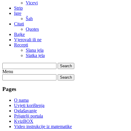
Vicevi
Strip
Igre
Šah
Citati
Quotes
Bajke
Vjerovali ili ne
Recepti
Slana jela
Slatka jela
Search
Menu
Search
Pages
O nama
Uvjeti korištenja
Oglašavanje
Prijatelji portala
KvizBOX
Video instrukcije iz matematike