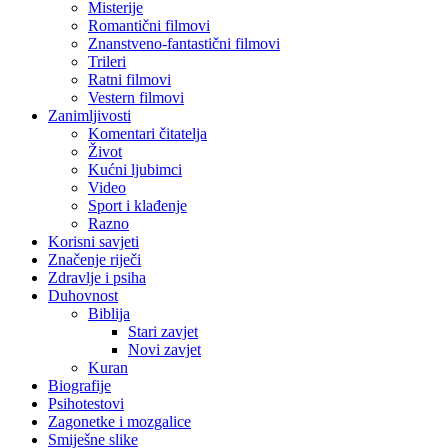
Misterije
Romantični filmovi
Znanstveno-fantastični filmovi
Trileri
Ratni filmovi
Vestern filmovi
Zanimljivosti
Komentari čitatelja
Život
Kućni ljubimci
Video
Sport i klađenje
Razno
Korisni savjeti
Značenje riječi
Zdravlje i psiha
Duhovnost
Biblija
Stari zavjet
Novi zavjet
Kuran
Biografije
Psihotestovi
Zagonetke i mozgalice
Smiješne slike