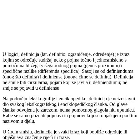
U logici, definicija (lat. definitio: ograničenje, određenje) je izraz
kojim se određuje sadržaj nekog pojma točno i jednosmisleno s
pomoću najbližega višega rodnog pojma (genus proximum) i
specifične razlike (differentia specifica). Sasoji se od definienduma
(onog što definira) i definiensa (onoga čime se definira). Definicija
ne smije biti cirkularna, pojam koji se javlja u definiendumu; ne
smije se pojaviti u definiensu.
Na području leksikografije i enciklopedike, definicija je neizostavni
dio svakog leksikografskog i enciklopedičkog članka. Od glave
članka odvojena je zarezom, nema pomoćnog glagola niti uputnica.
Rabe se samo poznati pojmovi ili pojmovi koji su objašnjeni pod tim
nazivom u djelu.
U širem smislu, definicija je svaki izraz koji pobliže određuje ili
objašnjava značenje riječi ili fraze.