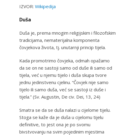
IZVOR:
Wikipedija
Duša
Duša je, prema mnogim religijskim i filozofskim
tradicijama, nematerijalna komponenta
čovjekova života, tj. unutarnji princip tijela.
Kada promotrimo čovjeka, odmah opažamo
da se on ne sastoji samo od duše ili samo od
tijela, već u njemu tijelo i duša skupa tvore
jednu jedinstvenu cjelinu. “Čovjek nije samo
tijelo ili samo duša, već se sastoji iz duše i
tijela.” (Sv. Augustin, De civ. Dei, 13, 24)
Smatra se da se duša nalazi u cijelome tijelu.
Stoga se kaže da je duša u cijelomu tijelu
definitive, to jest ona je po svomu
bivstvovanju na svim pojedinim mjestima