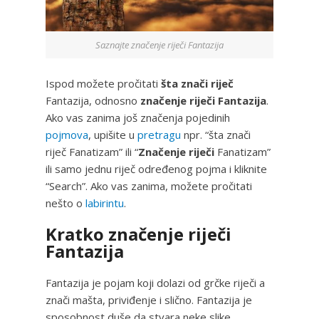
Saznajte značenje riječi Fantazija
Ispod možete pročitati
šta znači riječ
Fantazija, odnosno
značenje riječi Fantazija
.
Ako vas zanima još značenja pojedinih
pojmova
, upišite u
pretragu
npr. “šta znači
riječ Fanatizam” ili “
Značenje riječi
Fanatizam”
ili samo jednu riječ određenog pojma i kliknite
“Search”. Ako vas zanima, možete pročitati
nešto o
labirintu
.
Kratko značenje riječi
Fantazija
Fantazija je pojam koji dolazi od grčke riječi a
znači mašta, priviđenje i slično. Fantazija je
sposobnost duše da stvara neke slike