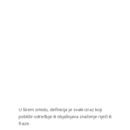
U širem smislu, definicija je svaki izraz koji
pobliže određuje ili objašnjava značenje riječi ili
fraze.