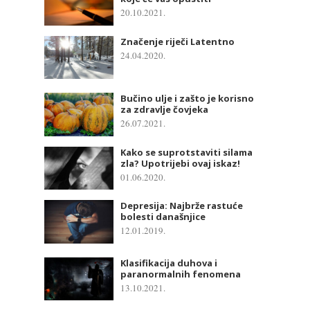
20.10.2021.
Značenje riječi Latentno
24.04.2020.
Bučino ulje i zašto je korisno
za zdravlje čovjeka
26.07.2021.
Kako se suprotstaviti silama
zla? Upotrijebi ovaj iskaz!
01.06.2020.
Depresija: Najbrže rastuće
bolesti današnjice
12.01.2019.
Klasifikacija duhova i
paranormalnih fenomena
13.10.2021.