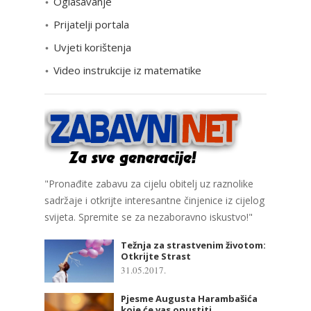
Oglašavanje
i
Prijatelji portala
j
e
Uvjeti korištenja
Video instrukcije iz matematike
"Pronađite zabavu za cijelu obitelj uz raznolike
sadržaje i otkrijte interesantne činjenice iz cijelog
svijeta. Spremite se za nezaboravno iskustvo!"
Težnja za strastvenim životom:
Otkrijte Strast
31.05.2017.
Pjesme Augusta Harambašića
koje će vas opustiti