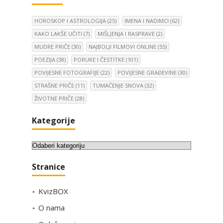
HOROSKOP I ASTROLOGIJA
(25)
IMENA I NADIMCI
(62)
KAKO LAKŠE UČITI
(7)
MIŠLJENJA I RASPRAVE
(2)
MUDRE PRIČE
(30)
NAJBOLJI FILMOVI ONLINE
(55)
POEZIJA
(38)
PORUKE I ČESTITKE
(101)
POVIJESNE FOTOGRAFIJE
(22)
POVIJESNE GRAĐEVINE
(30)
STRAŠNE PRIČE
(11)
TUMAČENJE SNOVA
(32)
ŽIVOTNE PRIČE
(28)
Kategorije
K
a
Stranice
t
e
KvizBOX
g
o
O nama
r