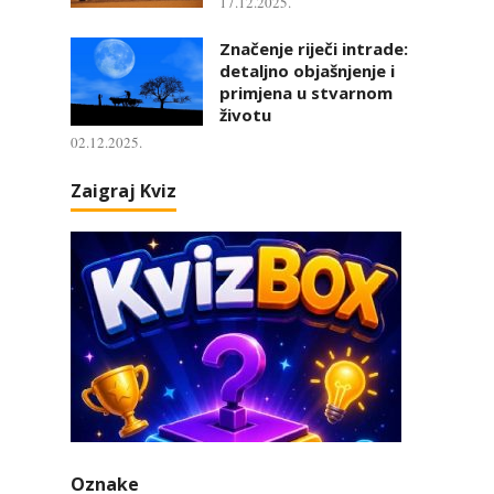
17.12.2025.
Značenje riječi intrade:
detaljno objašnjenje i
primjena u stvarnom
životu
02.12.2025.
Zaigraj Kviz
Oznake