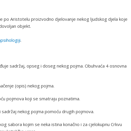
 je po Aristotelu proizvodno djelovanje nekog ljudskog djela koje
ovoljan objekt.
psihologiji
.
rđuje sadržaj, opseg i doseg nekog pojma. Obuhvaća 4 osnovna
umačenje (opis) nekog pojma.
moću pojmova koji se smatraju poznatima.
 i sadržaj nekog pojma pomoću drugih pojmova.
kog sabora kojim se neka istina konačno i za cjelokupnu Crkvu