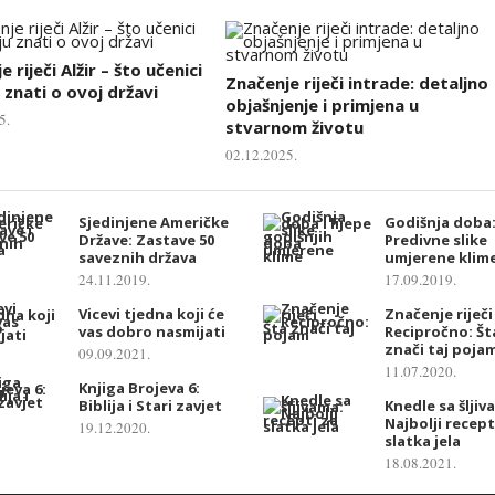
 riječi Alžir – što učenici
Značenje riječi intrade: detaljno
 znati o ovoj državi
objašnjenje i primjena u
5.
stvarnom životu
02.12.2025.
Sjedinjene Američke
Godišnja doba
Države: Zastave 50
Predivne slike
saveznih država
umjerene klim
24.11.2019.
17.09.2019.
Vicevi tjedna koji će
Značenje riječi
vas dobro nasmijati
Recipročno: Št
znači taj poja
09.09.2021.
11.07.2020.
Knjiga Brojeva 6:
Biblija i Stari zavjet
Knedle sa šljiv
Najbolji recept
19.12.2020.
slatka jela
18.08.2021.