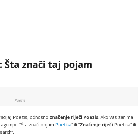
: Šta znači taj pojam
Poezis
nicija) Poezis, odnosno
značenje riječi Poezis
. Ako vas zanima
tragu npr. “Šta znači pojam
Poetika
” ili “
Značenje riječi
Poetika” ili
earch”.