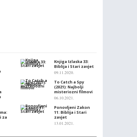
:
Knjiga Izlaska 33:
Biblija i Stari zavjet
e
09.11.2020.
To Catch a Spy
(2021): Najbolji
a
misteriozni filmovi
m
06.10.2021.
Ponovljeni Zakon
ama:
11: Biblija i Stari
i za
zavjet
13.01.2021.