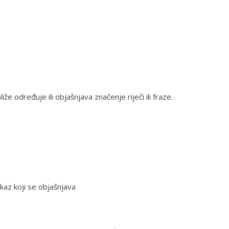
liže određuje ili objašnjava značenje riječi ili fraze.
skaz koji se objašnjava