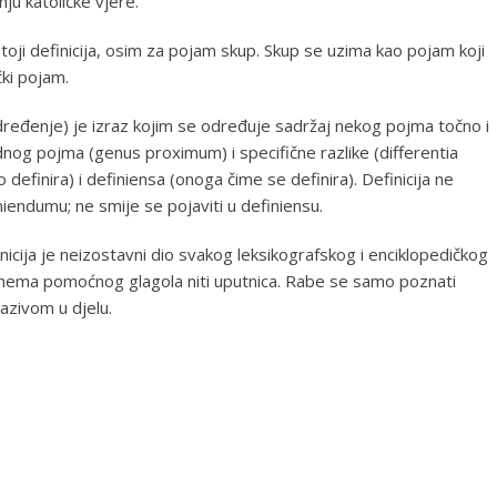
ju katoličke vjere.
oji definicija, osim za pojam skup. Skup se uzima kao pojam koji
čki pojam.
e, određenje) je izraz kojim se određuje sadržaj nekog pojma točno i
og pojma (genus proximum) i specifične razlike (differentia
 definira) i definiensa (onoga čime se definira). Definicija ne
finiendumu; ne smije se pojaviti u definiensu.
inicija je neizostavni dio svakog leksikografskog i enciklopedičkog
 nema pomoćnog glagola niti uputnica. Rabe se samo poznati
nazivom u djelu.