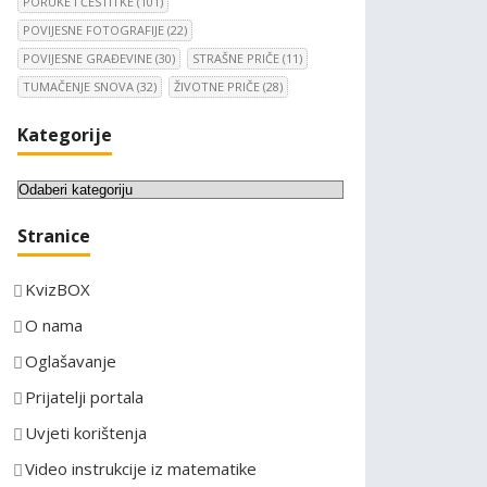
PORUKE I ČESTITKE
(101)
POVIJESNE FOTOGRAFIJE
(22)
POVIJESNE GRAĐEVINE
(30)
STRAŠNE PRIČE
(11)
TUMAČENJE SNOVA
(32)
ŽIVOTNE PRIČE
(28)
Kategorije
K
a
Stranice
t
e
KvizBOX
g
o
O nama
r
Oglašavanje
i
Prijatelji portala
j
e
Uvjeti korištenja
Video instrukcije iz matematike