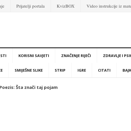
nje
Prijatelji portala
KvizBOX
Video instrukcije iz ma
STI
KORISNI SAVJETI
ZNAČENJE RIJEČI
ZDRAVLJE I PS
CE
SMIJEŠNE SLIKE
STRIP
IGRE
CITATI
BAJ
 Poezis: Šta znači taj pojam