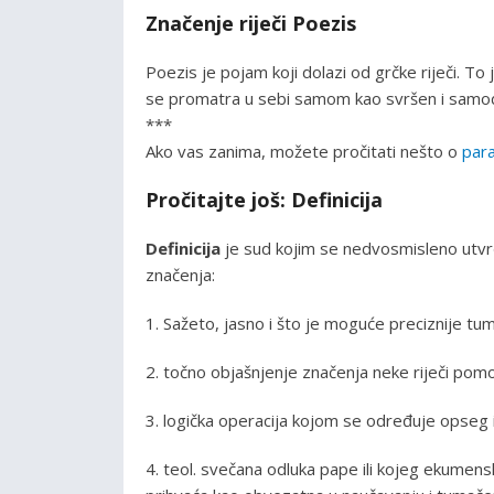
Značenje riječi Poezis
Poezis je pojam koji dolazi od grčke riječi. To
se promatra u sebi samom kao svršen i samod
***
Ako vas zanima, možete pročitati nešto o
para
Pročitajte još: Definicija
Definicija
je sud kojim se nedvosmisleno utv
značenja:
1. Sažeto, jasno i što je moguće preciznije t
2. točno objašnjenje značenja neke riječi po
3. logička operacija kojom se određuje opseg
4. teol. svečana odluka pape ili kojeg ekumens