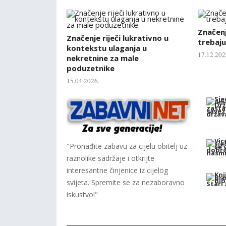
Značenje
Značenje riječi lukrativno u
trebaju
kontekstu ulaganja u
17.12.202
nekretnine za male
poduzetnike
15.04.2026.
"Pronađite zabavu za cijelu obitelj uz
raznolike sadržaje i otkrijte
interesantne činjenice iz cijelog
svijeta. Spremite se za nezaboravno
iskustvo!"