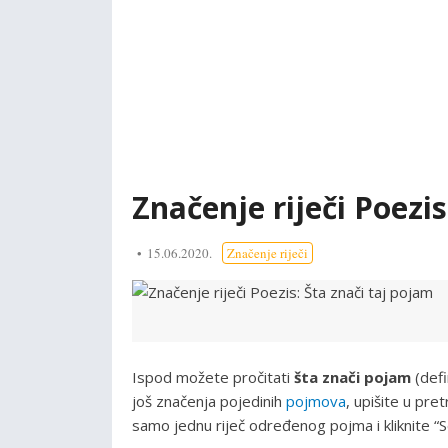
Značenje riječi Poezis
15.06.2020.
Značenje riječi
Ispod možete pročitati
šta znači pojam
(defi
još značenja pojedinih
pojmova
, upišite u pre
samo jednu riječ određenog pojma i kliknite “S