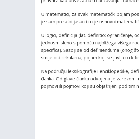
prihvaća kao obvezatna u naučavanju i tumačen
U matematici, za svaki matematički pojam post
je sam po sebi jasan i to je osnovni matemati
U logici, definicija (lat. definitio: ograničenj
jednosmisleno s pomoću najbližega višega rodn
specifica). Sasoji se od definienduma (onog što
smije biti cirkularna, pojam koji se javlja u de
Na području leksikografije i enciklopedike, def
članka. Od glave članka odvojena je zarezom,
pojmovi ili pojmovi koji su objašnjeni pod tim 