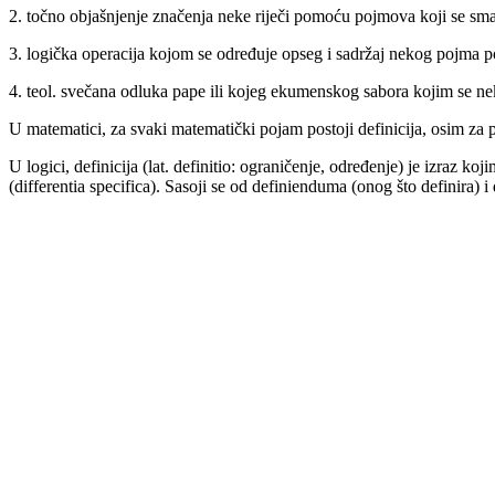
2. točno objašnjenje značenja neke riječi pomoću pojmova koji se sma
3. logička operacija kojom se određuje opseg i sadržaj nekog pojma
4. teol. svečana odluka pape ili kojeg ekumenskog sabora kojim se ne
U matematici, za svaki matematički pojam postoji definicija, osim za
U logici, definicija (lat. definitio: ograničenje, određenje) je izraz
(differentia specifica). Sasoji se od definienduma (onog što definira) i