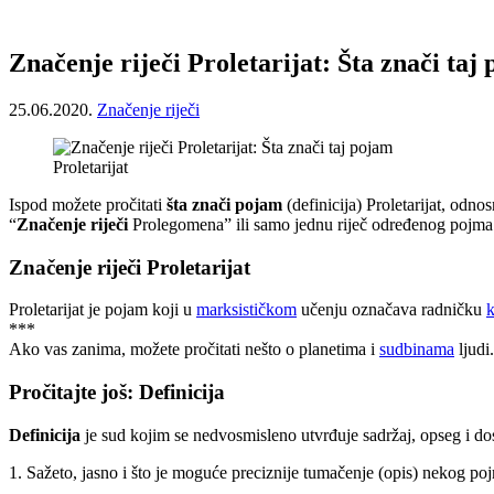
Značenje riječi Proletarijat: Šta znači taj
25.06.2020.
Značenje riječi
Proletarijat
Ispod možete pročitati
šta znači pojam
(definicija) Proletarijat, odno
“
Značenje riječi
Prolegomena” ili samo jednu riječ određenog pojma i
Značenje riječi Proletarijat
Proletarijat je pojam koji u
marksističkom
učenju označava radničku
k
***
Ako vas zanima, možete pročitati nešto o planetima i
sudbinama
ljudi.
Pročitajte još: Definicija
Definicija
je sud kojim se nedvosmisleno utvrđuje sadržaj, opseg i 
1. Sažeto, jasno i što je moguće preciznije tumačenje (opis) nekog po