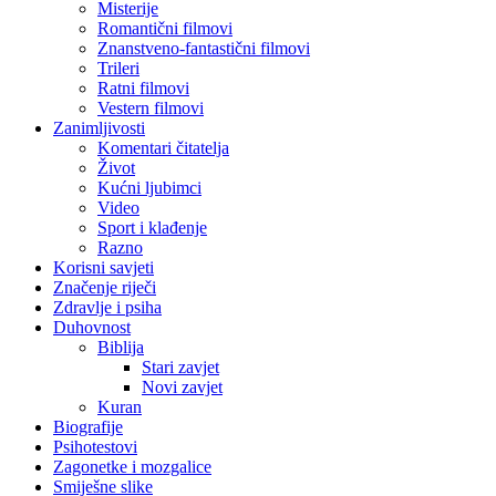
Misterije
Romantični filmovi
Znanstveno-fantastični filmovi
Trileri
Ratni filmovi
Vestern filmovi
Zanimljivosti
Komentari čitatelja
Život
Kućni ljubimci
Video
Sport i klađenje
Razno
Korisni savjeti
Značenje riječi
Zdravlje i psiha
Duhovnost
Biblija
Stari zavjet
Novi zavjet
Kuran
Biografije
Psihotestovi
Zagonetke i mozgalice
Smiješne slike