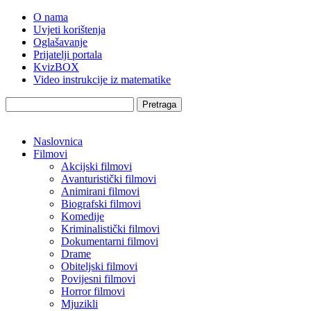
O nama
Uvjeti korištenja
Oglašavanje
Prijatelji portala
KvizBOX
Video instrukcije iz matematike
Pretraga
Naslovnica
Filmovi
Akcijski filmovi
Avanturistički filmovi
Animirani filmovi
Biografski filmovi
Komedije
Kriminalistički filmovi
Dokumentarni filmovi
Drame
Obiteljski filmovi
Povijesni filmovi
Horror filmovi
Mjuzikli