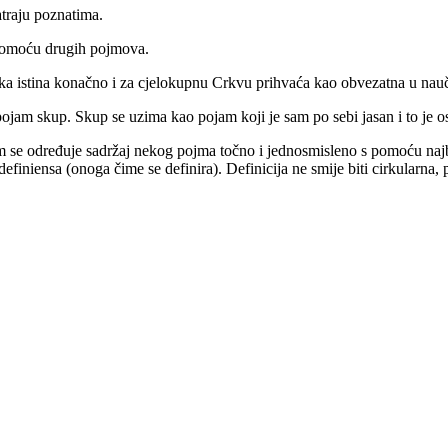
traju poznatima.
 pomoću drugih pojmova.
ka istina konačno i za cjelokupnu Crkvu prihvaća kao obvezatna u nauč
 pojam skup. Skup se uzima kao pojam koji je sam po sebi jasan i to je 
 kojim se određuje sadržaj nekog pojma točno i jednosmisleno s pomoću n
 definiensa (onoga čime se definira). Definicija ne smije biti cirkularna,