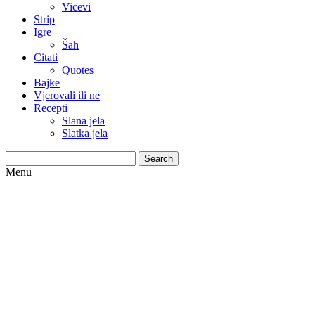
Vicevi
Strip
Igre
Šah
Citati
Quotes
Bajke
Vjerovali ili ne
Recepti
Slana jela
Slatka jela
Search
Menu