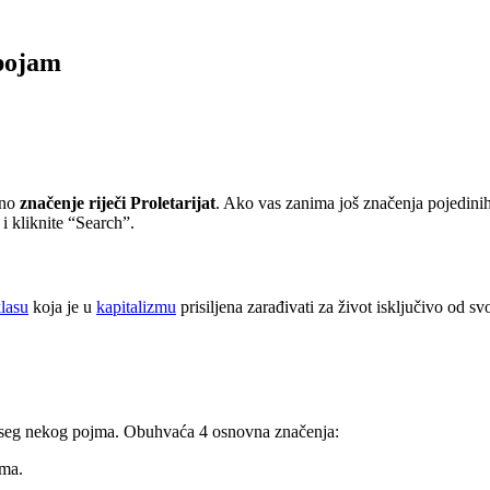
 pojam
sno
značenje riječi Proletarijat
. Ako vas zanima još značenja pojedini
 kliknite “Search”.
lasu
koja je u
kapitalizmu
prisiljena zarađivati za život isključivo od sv
doseg nekog pojma. Obuhvaća 4 osnovna značenja:
jma.