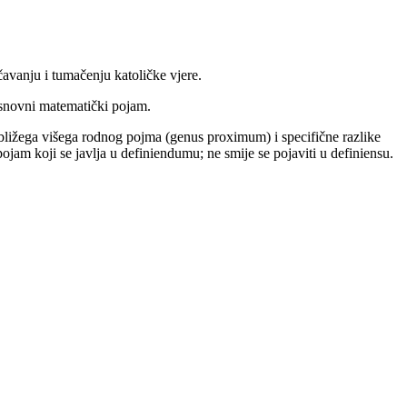
avanju i tumačenju katoličke vjere.
osnovni matematički pojam.
ajbližega višega rodnog pojma (genus proximum) i specifične razlike
 pojam koji se javlja u definiendumu; ne smije se pojaviti u definiensu.