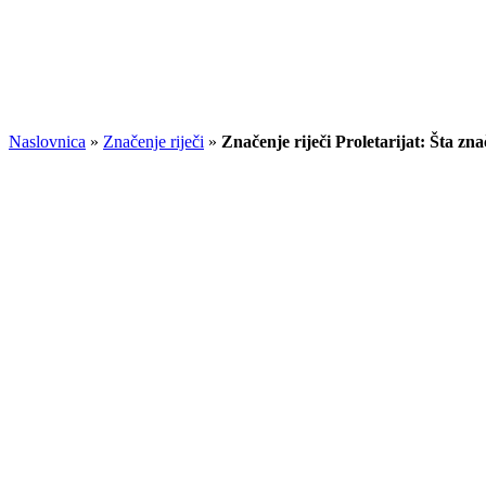
Naslovnica
»
Značenje riječi
»
Značenje riječi Proletarijat: Šta zna