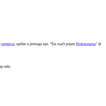
h
pojmova
, upišite u pretragu npr. “Šta znači pojam
Prolegomena
” ili
og rada.