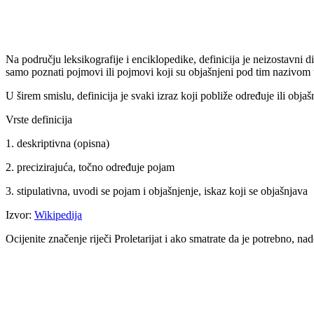
Na području leksikografije i enciklopedike, definicija je neizostavn
samo poznati pojmovi ili pojmovi koji su objašnjeni pod tim nazivom 
U širem smislu, definicija je svaki izraz koji pobliže određuje ili objašn
Vrste definicija
1. deskriptivna (opisna)
2. precizirajuća, točno određuje pojam
3. stipulativna, uvodi se pojam i objašnjenje, iskaz koji se objašnjava
Izvor:
Wikipedija
Ocijenite značenje riječi Proletarijat i ako smatrate da je potrebno, 