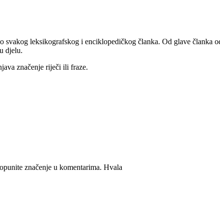
i dio svakog leksikografskog i enciklopedičkog članka. Od glave članka
u djelu.
java značenje riječi ili fraze.
nadopunite značenje u komentarima. Hvala