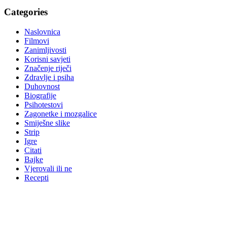
Categories
Naslovnica
Filmovi
Zanimljivosti
Korisni savjeti
Značenje riječi
Zdravlje i psiha
Duhovnost
Biografije
Psihotestovi
Zagonetke i mozgalice
Smiješne slike
Strip
Igre
Citati
Bajke
Vjerovali ili ne
Recepti