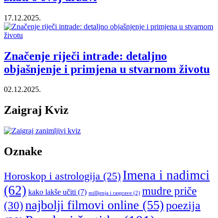
17.12.2025.
Značenje riječi intrade: detaljno
objašnjenje i primjena u stvarnom životu
02.12.2025.
Zaigraj Kviz
Oznake
Imena i nadimci
Horoskop i astrologija
(25)
(62)
mudre priče
kako lakše učiti
(7)
mišljenja i rasprave
(2)
najbolji filmovi online
(55)
poezija
(30)