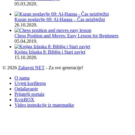
05.03.2020.
Kuran poglavlje 69: Al-Haqqa – Čas neizbježni
26.10.2020.
Chess Position and Moves: Easy Lesson for Beginners
05.04.2019.
Knjiga Izlaska 8: Biblija i Stari zavjet
15.10.2020.
© 2026
Zabavni NET
- Za sve generacije!
O nama
Uvjeti korištenja
Oglašavanje
Prijatelji portala
KvizBOX
Video instrukcije iz matematike