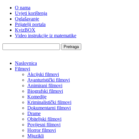
O nama
Uvjeti korištenja
Oglašavanje
Prijatelji portala
KvizBOX
Video instrukcije iz matematike
Pretraga
Naslovnica
Filmovi
Akcijski filmovi
Avanturistički filmovi
Animirani filmovi
Biografski filmovi
Komedije
Kriminalistički filmovi
Dokumentarni filmovi
Drame
Obiteljski filmovi
Povijesni filmovi
Horror filmovi
Mjuzikli