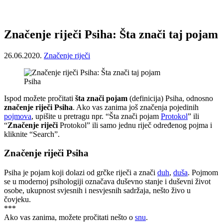
Značenje riječi Psiha: Šta znači taj pojam
26.06.2020.
Značenje riječi
Psiha
Ispod možete pročitati
šta znači pojam
(definicija) Psiha, odnosno
značenje riječi Psiha
. Ako vas zanima još značenja pojedinih
pojmova
, upišite u pretragu npr. “Šta znači pojam
Protokol
” ili
“
Značenje riječi
Protokol” ili samo jednu riječ određenog pojma i
kliknite “Search”.
Značenje riječi Psiha
Psiha je pojam koji dolazi od grčke riječi a znači
duh
,
duša
. Pojmom
se u modernoj psihologiji označava duševno stanje i duševni život
osobe, ukupnost svjesnih i nesvjesnih sadržaja, nešto živo u
čovjeku.
***
Ako vas zanima, možete pročitati nešto o
snu
.