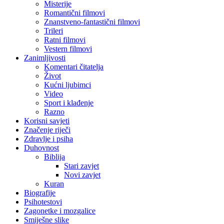
Misterije
Romantični filmovi
Znanstveno-fantastični filmovi
Trileri
Ratni filmovi
Vestern filmovi
Zanimljivosti
Komentari čitatelja
Život
Kućni ljubimci
Video
Sport i klađenje
Razno
Korisni savjeti
Značenje riječi
Zdravlje i psiha
Duhovnost
Biblija
Stari zavjet
Novi zavjet
Kuran
Biografije
Psihotestovi
Zagonetke i mozgalice
Smiješne slike