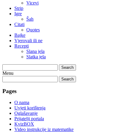
Vicevi
Strip
Igre
Šah
Citati
Quotes
Bajke
Vjerovali ili ne
Recepti
Slana jela
Slatka jela
Search
Menu
Search
Pages
O nama
Uvjeti korištenja
Oglašavanje
Prijatelji portala
KvizBOX
Video instrukcije iz matematike