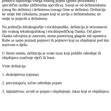
pomoću najbližega višega rodnog pojma (genus proximum) i
specifične razlike (differentia specifica). Sasoji se od definienduma
(onog što definira) i definiensa (onoga čime se definira). Definicija
ne smije biti cirkularna, pojam koji se javlja u definiendumu; ne
smije se pojaviti u definiensu.
Na području leksikografije i enciklopedike, definicija je neizostavni
dio svakog leksikografskog i enciklopedičkog članka. Od glave
članka odvojena je zarezom, nema pomoćnog glagola niti uputnica.
Rabe se samo poznati pojmovi ili pojmovi koji su objašnjeni pod tim
nazivom u djelu.
U širem smislu, definicija je svaki izraz koji pobliže određuje ili
objašnjava značenje riječi ili fraze.
Vrste definicija
1. deskriptivna (opisna)
2. precizirajuća, točno određuje pojam
3. stipulativna, uvodi se pojam i objašnjenje, iskaz koji se objašnjava