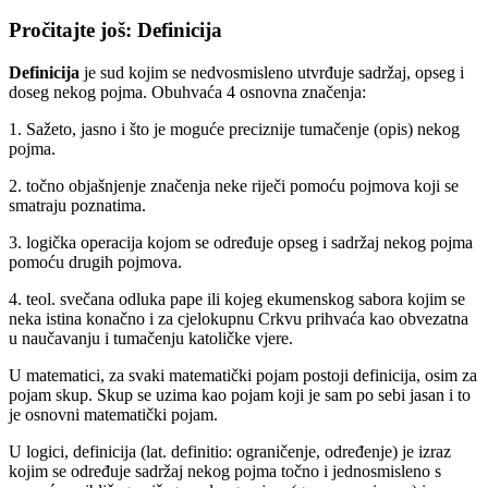
Pročitajte još: Definicija
Definicija
je sud kojim se nedvosmisleno utvrđuje sadržaj, opseg i
doseg nekog pojma. Obuhvaća 4 osnovna značenja:
1. Sažeto, jasno i što je moguće preciznije tumačenje (opis) nekog
pojma.
2. točno objašnjenje značenja neke riječi pomoću pojmova koji se
smatraju poznatima.
3. logička operacija kojom se određuje opseg i sadržaj nekog pojma
pomoću drugih pojmova.
4. teol. svečana odluka pape ili kojeg ekumenskog sabora kojim se
neka istina konačno i za cjelokupnu Crkvu prihvaća kao obvezatna
u naučavanju i tumačenju katoličke vjere.
U matematici, za svaki matematički pojam postoji definicija, osim za
pojam skup. Skup se uzima kao pojam koji je sam po sebi jasan i to
je osnovni matematički pojam.
U logici, definicija (lat. definitio: ograničenje, određenje) je izraz
kojim se određuje sadržaj nekog pojma točno i jednosmisleno s