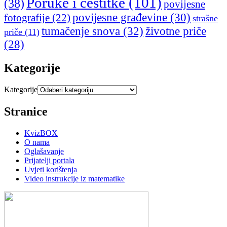
Poruke i čestitke
(101)
(38)
povijesne
povijesne građevine
(30)
fotografije
(22)
strašne
tumačenje snova
(32)
životne priče
priče
(11)
(28)
Kategorije
Kategorije
Stranice
KvizBOX
O nama
Oglašavanje
Prijatelji portala
Uvjeti korištenja
Video instrukcije iz matematike