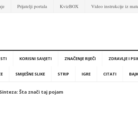
nje
Prijatelji portala
KvizBOX
Video instrukcije iz ma
STI
KORISNI SAVJETI
ZNAČENJE RIJEČI
ZDRAVLJE I PS
CE
SMIJEŠNE SLIKE
STRIP
IGRE
CITATI
BAJ
 Sinteza: Šta znači taj pojam