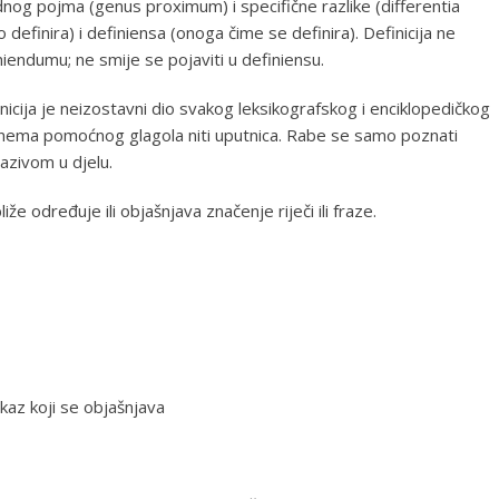
og pojma (genus proximum) i specifične razlike (differentia
 definira) i definiensa (onoga čime se definira). Definicija ne
finiendumu; ne smije se pojaviti u definiensu.
inicija je neizostavni dio svakog leksikografskog i enciklopedičkog
 nema pomoćnog glagola niti uputnica. Rabe se samo poznati
nazivom u djelu.
liže određuje ili objašnjava značenje riječi ili fraze.
skaz koji se objašnjava