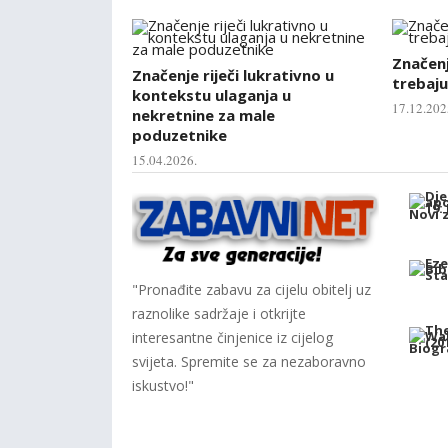
Značenje
Značenje riječi lukrativno u
trebaju
kontekstu ulaganja u
17.12.202
nekretnine za male
poduzetnike
15.04.2026.
"Pronađite zabavu za cijelu obitelj uz
raznolike sadržaje i otkrijte
interesantne činjenice iz cijelog
svijeta. Spremite se za nezaboravno
iskustvo!"