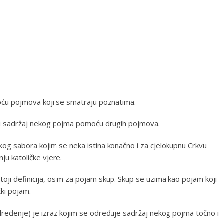
moću pojmova koji se smatraju poznatima.
 i sadržaj nekog pojma pomoću drugih pojmova.
kog sabora kojim se neka istina konačno i za cjelokupnu Crkvu
ju katoličke vjere.
oji definicija, osim za pojam skup. Skup se uzima kao pojam koji
čki pojam.
e, određenje) je izraz kojim se određuje sadržaj nekog pojma točno i