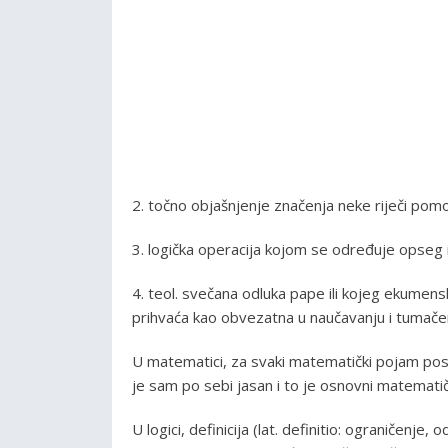
2. točno objašnjenje značenja neke riječi po
3. logička operacija kojom se određuje opseg
4. teol. svečana odluka pape ili kojeg ekumens
prihvaća kao obvezatna u naučavanju i tumačen
U matematici, za svaki matematički pojam post
je sam po sebi jasan i to je osnovni matemati
U logici, definicija (lat. definitio: ograničenj