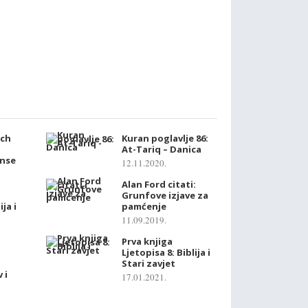
ach
Kuran poglavlje 86:
At-Tariq – Danica
anse
12.11.2020.
Alan Ford citati:
Grunfove izjave za
ja i
pamćenje
11.09.2019.
Prva knjiga
Ljetopisa 8: Biblija i
Stari zavjet
 i
17.01.2021.