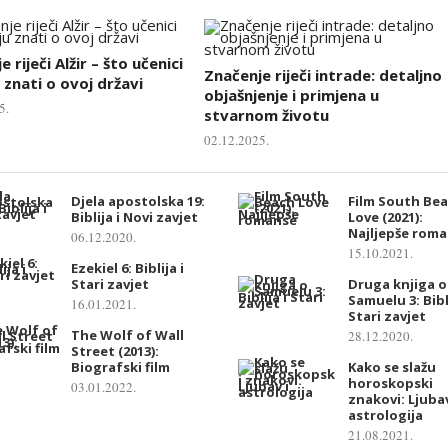
 riječi Alžir – što učenici
Značenje riječi intrade: detaljno
 znati o ovoj državi
objašnjenje i primjena u
5.
stvarnom životu
02.12.2025.
Djela apostolska 19:
Film South Be
Biblija i Novi zavjet
Love (2021):
Najljepše rom
06.12.2020.
15.10.2021.
Ezekiel 6: Biblija i
Stari zavjet
Druga knjiga o
Samuelu 3: Bibli
16.01.2021.
Stari zavjet
The Wolf of Wall
28.12.2020.
Street (2013):
Biografski film
Kako se slažu
horoskopski
03.01.2022.
znakovi: Ljubav
astrologija
21.08.2021.