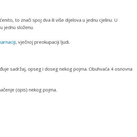
enito, to znači spoj dva ili više dijelova u jednu cjelinu. U
u jednu složenu.
karnaciji
, vječnoj preokupaciji ljudi.
rđuje sadržaj, opseg i doseg nekog pojma. Obuhvaća 4 osnovna
umačenje (opis) nekog pojma.