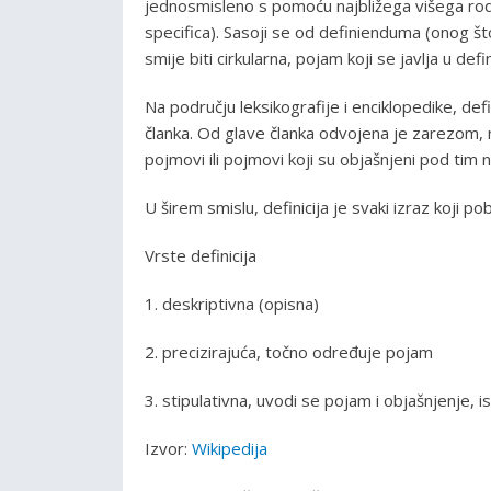
jednosmisleno s pomoću najbližega višega rodn
specifica). Sasoji se od definienduma (onog što
smije biti cirkularna, pojam koji se javlja u de
Na području leksikografije i enciklopedike, def
članka. Od glave članka odvojena je zarezom,
pojmovi ili pojmovi koji su objašnjeni pod tim 
U širem smislu, definicija je svaki izraz koji pob
Vrste definicija
1. deskriptivna (opisna)
2. precizirajuća, točno određuje pojam
3. stipulativna, uvodi se pojam i objašnjenje, i
Izvor:
Wikipedija