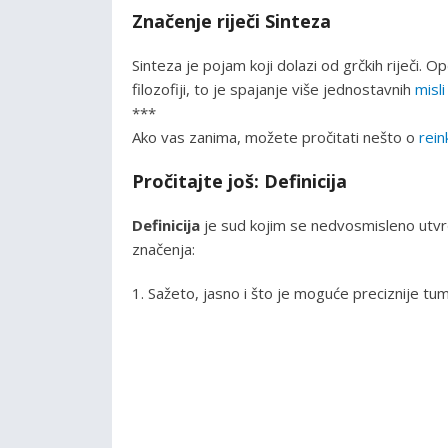
Značenje riječi Sinteza
Sinteza je pojam koji dolazi od grčkih riječi. Opć
filozofiji, to je spajanje više jednostavnih
misli
***
Ako vas zanima, možete pročitati nešto o
rein
Pročitajte još: Definicija
Definicija
je sud kojim se nedvosmisleno utv
značenja:
1. Sažeto, jasno i što je moguće preciznije t