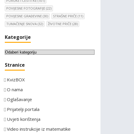
PORUKE I ČESTITKE
(101)
POVIJESNE FOTOGRAFIJE
(22)
POVIJESNE GRAĐEVINE
(30)
STRAŠNE PRIČE
(11)
TUMAČENJE SNOVA
(32)
ŽIVOTNE PRIČE
(28)
Kategorije
K
a
Stranice
t
e
KvizBOX
g
o
O nama
r
Oglašavanje
i
Prijatelji portala
j
e
Uvjeti korištenja
Video instrukcije iz matematike