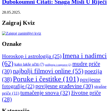
Dubokoumni Citati: Snaga Misli U Riječi
28.05.2025.
Zaigraj Kviz
Oznake
Imena i nadimci
Horoskop i astrologija
(25)
(62)
mudre priče
kako lakše učiti
(7)
mišljenja i rasprave
(2)
najbolji filmovi online
(55)
poezija
(30)
Poruke i čestitke
(101)
(38)
povijesne
povijesne građevine
(30)
fotografije
(22)
strašne
tumačenje snova
(32)
životne priče
priče
(11)
(28)
Kategorije