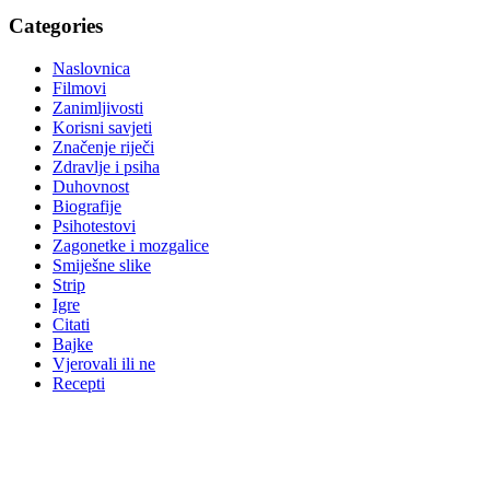
Categories
Naslovnica
Filmovi
Zanimljivosti
Korisni savjeti
Značenje riječi
Zdravlje i psiha
Duhovnost
Biografije
Psihotestovi
Zagonetke i mozgalice
Smiješne slike
Strip
Igre
Citati
Bajke
Vjerovali ili ne
Recepti