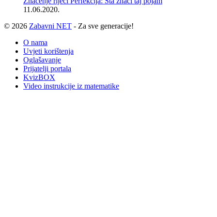
Značenje riječi Perfekcija: Šta znači taj pojam
11.06.2020.
© 2026
Zabavni NET
- Za sve generacije!
O nama
Uvjeti korištenja
Oglašavanje
Prijatelji portala
KvizBOX
Video instrukcije iz matematike