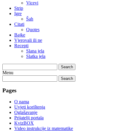
Vicevi
Strip
Igre
Šah
Citati
Quotes
Bajke
Vjerovali ili ne
Recepti
Slana jela
Slatka jela
Search
Menu
Search
Pages
O nama
Uvjeti korištenja
Oglašavanje
Prijatelji portala
KvizBOX
Video instrukcije iz matematike