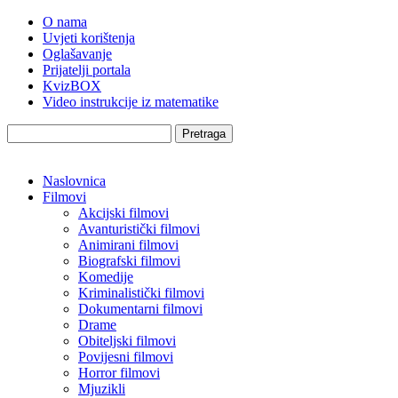
O nama
Uvjeti korištenja
Oglašavanje
Prijatelji portala
KvizBOX
Video instrukcije iz matematike
Pretraga
Naslovnica
Filmovi
Akcijski filmovi
Avanturistički filmovi
Animirani filmovi
Biografski filmovi
Komedije
Kriminalistički filmovi
Dokumentarni filmovi
Drame
Obiteljski filmovi
Povijesni filmovi
Horror filmovi
Mjuzikli