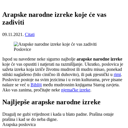
Arapske narodne izreke koje će vas
zadiviti
09.11.2021.
Citati
Poslovice
Ispod su navedene neke sigurno najbolje
arapske narodne izreke
koje će vas opustiti i natjerati na razmišljanje. Ukratko, poslovica je
sažeta izreka koja izriče životnu mudrost ili mudru misao, ponekad
stilski naglašeno (bilo cinično ili duhovito), ili pak pjesnički u
rimi
.
Poslovice postoje na svim jezicima i u svim kulturama, prve pisane
nalaze se već u
Bibliji
među mudrosnim knjigama Starog zavjeta.
Ako vas zanima, pročitajte neke
njemačke izreke
.
Najljepše arapske narodne izreke
Dragulj ne gubi vrijednost i kada u blato padne. Prašina ostaje
prašina i kad se do neba digne.
Arapska poslovica