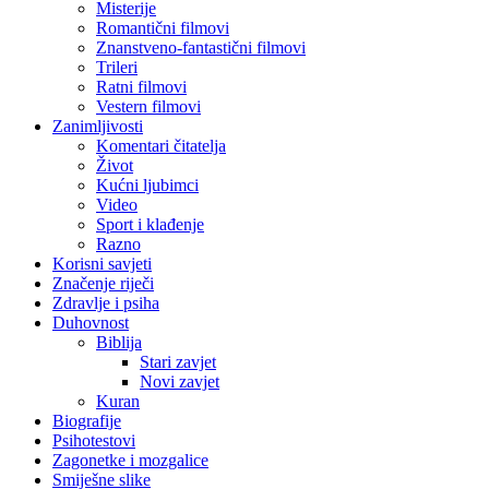
Misterije
Romantični filmovi
Znanstveno-fantastični filmovi
Trileri
Ratni filmovi
Vestern filmovi
Zanimljivosti
Komentari čitatelja
Život
Kućni ljubimci
Video
Sport i klađenje
Razno
Korisni savjeti
Značenje riječi
Zdravlje i psiha
Duhovnost
Biblija
Stari zavjet
Novi zavjet
Kuran
Biografije
Psihotestovi
Zagonetke i mozgalice
Smiješne slike