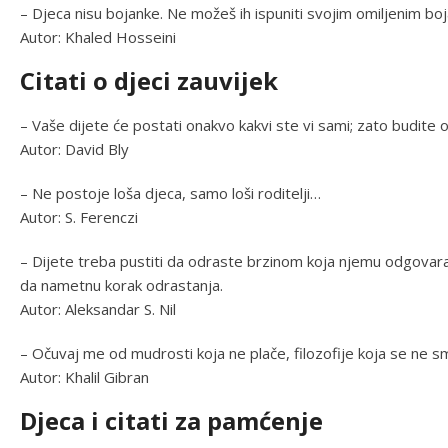
– Djeca nisu bojanke. Ne možeš ih ispuniti svojim omiljenim bo
Autor: Khaled Hosseini
Citati o djeci zauvijek
– Vaše dijete će postati onakvo kakvi ste vi sami; zato budite o
Autor: David Bly
– Ne postoje loša djeca, samo loši roditelji…
Autor: S. Ferenczi
– Dijete treba pustiti da odraste brzinom koja njemu odgovara
da nametnu korak odrastanja.
Autor: Aleksandar S. Nil
– Očuvaj me od mudrosti koja ne plače, filozofije koja se ne smi
Autor: Khalil Gibran
Djeca i citati za pamćenje