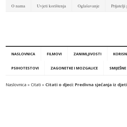
O nama
Uvjeti korištenja
Oglašavanje
Prijatelji
NASLOVNICA
FILMOVI
ZANIMLJIVOSTI
KORISNI
PSIHOTESTOVI
ZAGONETKE I MOZGALICE
SMIJEŠNE 
Naslovnica
»
Citati
»
Citati o djeci: Predivna sjećanja iz djet