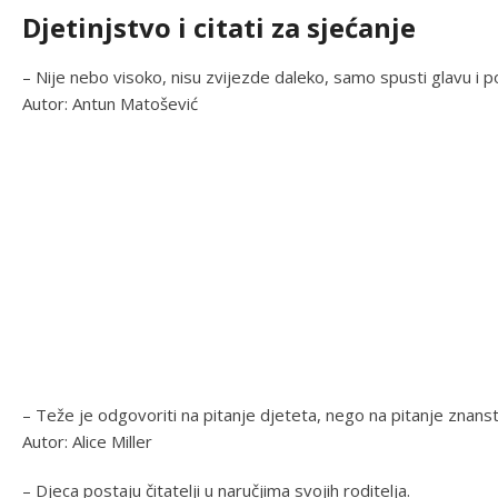
Djetinjstvo i citati za sjećanje
– Nije nebo visoko, nisu zvijezde daleko, samo spusti glavu i po
Autor: Antun Matošević
– Teže je odgovoriti na pitanje djeteta, nego na pitanje znanst
Autor: Alice Miller
– Djeca postaju čitatelji u naručjima svojih roditelja.