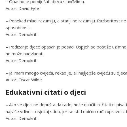
– Opasno je pomiješati djecu s anđelima.
Autor: David Fyfe
– Ponekad mladi razumiju, a stariji ne razumiju. Razboritost n
sposobnost.
Autor: Demokrit
– Podizanje djece opasan je posao. Uspjeh se postiže uz mnog
ne može nadvladati.
Autor: Demokrit
– Ja imam mnogo cvijeća, rekao je, ali najljepše cvijeću su djeca
Autor: Oscar Wilde
Edukativni citati o djeci
– Ako se djeci ne dopušta da rade, neće naučiti ni čitati ni pisat
najviše vrline – osjećaj stida, jer se stid obično rađa upravo iz t
Autor: Demokrit