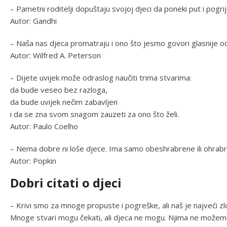
– Pametni roditelji dopuštaju svojoj djeci da poneki put i pogri
Autor: Gandhi
– Naša nas djeca promatraju i ono što jesmo govori glasnije od
Autor: Wilfred A. Peterson
– Dijete uvijek može odraslog naučiti trima stvarima:
da bude veseo bez razloga,
da bude uvijek nečim zabavljen
i da se zna svom snagom zauzeti za ono što želi.
Autor: Paulo Coelho
– Nema dobre ni loše djece. Ima samo obeshrabrene ili ohrab
Autor: Popkin
Dobri citati o djeci
– Krivi smo za mnoge propuste i pogreške, ali naš je najveći zlo
Mnoge stvari mogu čekati, ali djeca ne mogu. Njima ne možemo 