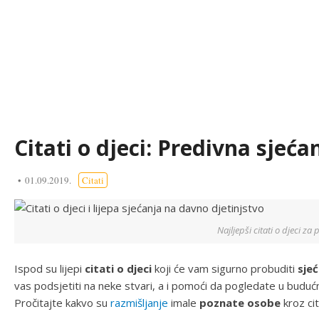
Citati o djeci: Predivna sjećan
01.09.2019.
Citati
Najljepši citati o djeci za
Ispod su lijepi
citati o djeci
koji će vam sigurno probuditi
sjeć
vas podsjetiti na neke stvari, a i pomoći da pogledate u budućn
Pročitajte kakvo su
razmišljanje
imale
poznate osobe
kroz cit