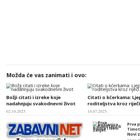
Možda će vas zanimati i ovo:
Božji citati i izreke koje
Citati o kćerkama: Lj
nadahnjuju svakodnevni život
roditeljstva kroz riječi
02.10.2025.
10.07.2025.
Prva 
Timote
Novi z