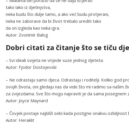
– Mladima bih poručio da se ne daju istjerati
tako lako iz djetinjstva,
neka budu što dulje tamo, a ako već budu protjerani,
neka ne zaborave da bi život trebalo urediti tako
da on izgleda kao neka igra.
Autor: Zvonimir Balog
Dobri citati za čitanje što se tiču dj
– Svi ideali svijeta ne vrijede suze jednog djeteta.
Autor: Fjodor Dostojevski
– Ne odrastaju samo djeca. Odrastaju i roditelji. Koliko god pr
svojih života, oni gledaju nas da vide što mi radimo sa našim
za zvijezdama. Sve što mogu napraviti je da sama posegnem z
Autor: Joyce Maynard
– Čovjek postaje najbliži sebi kada postigne onakvu ozbiljnost 
Autor: Heraklit