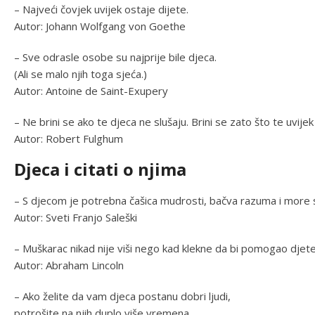
– Najveći čovjek uvijek ostaje dijete.
Autor: Johann Wolfgang von Goethe
– Sve odrasle osobe su najprije bile djeca.
(Ali se malo njih toga sjeća.)
Autor: Antoine de Saint-Exupery
– Ne brini se ako te djeca ne slušaju. Brini se zato što te uvijek
Autor: Robert Fulghum
Djeca i citati o njima
– S djecom je potrebna čašica mudrosti, bačva razuma i more s
Autor: Sveti Franjo Saleški
– Muškarac nikad nije viši nego kad klekne da bi pomogao djete
Autor: Abraham Lincoln
– Ako želite da vam djeca postanu dobri ljudi,
potrošite na njih duplo više vremena