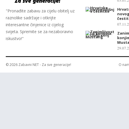
03.01.
Hrvat
"Pronađite zabavu za cijelu obitelj uz
novog
raznolike sadržaje i otkrijte
česti
07.11.
interesantne činjenice iz cijelog
svijeta. Spremite se za nezaboravno
Zaniml
konjim
iskustvo!"
Must
29.07.
© 2026
Zabavni NET
- Za sve generacije!
O na