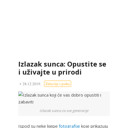
Izlazak sunca: Opustite se
i uživajte u prirodi
28.12.2019.
Zdravlje i psiha
Izlazak sunca za sve generacije
Ispod su neke lijepe
fotografije
koje prikazuju