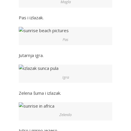
Magla
Pas i izlazak.
Pas
Jutarnja igra.
Igra
Zelena šuma i izlazak.
Zelenilo
Jutro i mirno jezero.