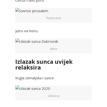
Cesta i rano jutro.
Pusta cesta
Jutro na moru.
More
Izlazak sunca uvijek
relaksira
Kugla zemaljska i sunce.
Universe