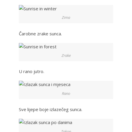
Zima
Čarobne zrake sunca.
Zrake
U rano jutro.
Rano
Sve lijepe boje izlazečeg sunca.
Zakon