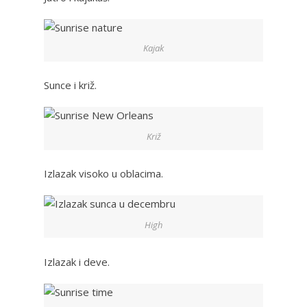
Kajak
Sunce i križ.
Križ
Izlazak visoko u oblacima.
High
Izlazak i deve.