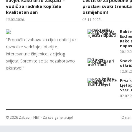
Savjet kako brzo zaspati –
Čestitke za posebne pr
vodič za radnike koji žele
proslavi svaki trenuta
kvalitetan san
osmijehom!
15.02.2026.
03.11.2025.
Bakte
Escher
"Pronađite zabavu za cijelu obitelj uz
Kako s
napas
raznolike sadržaje i otkrijte
20.12.
interesantne činjenice iz cijelog
svijeta. Spremite se za nezaboravno
Snovi:
otkrić
iskustvo!"
12.01.
Prva k
Ljetop
Stari 
02.02.
© 2026
Zabavni NET
- Za sve generacije!
O na