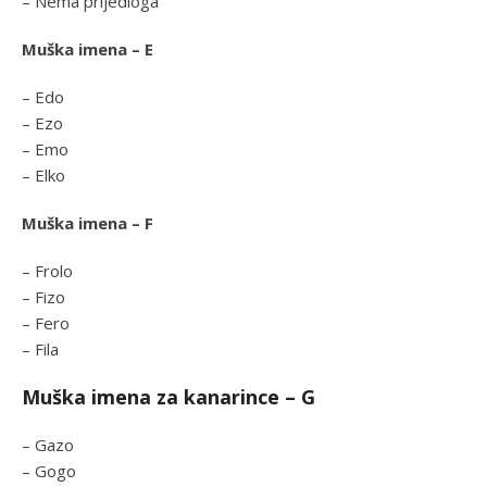
– Nema prijedloga
Muška imena – E
– Edo
– Ezo
– Emo
– Elko
Muška imena – F
– Frolo
– Fizo
– Fero
– Fila
Muška imena za kanarince – G
– Gazo
– Gogo