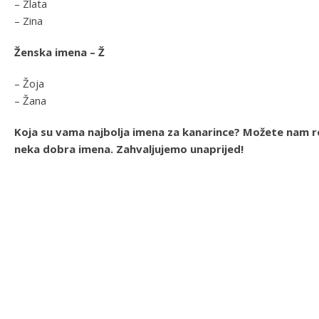
– Zlata
– Zina
Ženska imena – Ž
– Žoja
– Žana
Koja su vama najbolja imena za kanarince? Možete nam re
neka dobra imena. Zahvaljujemo unaprijed!