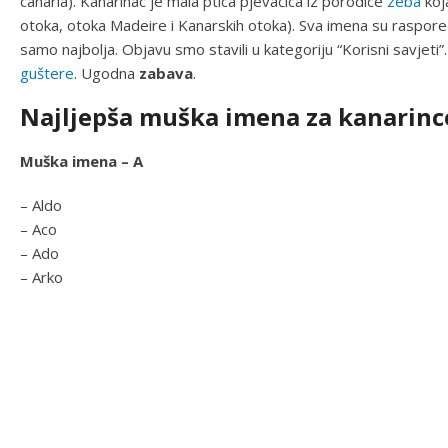
canaria). Kanarinac je mala ptica pjevačica iz porodice
zeba
koj
otoka, otoka Madeire i Kanarskih otoka). Sva imena su raspo
samo najbolja. Objavu smo stavili u kategoriju “Korisni savjeti
guštere
. Ugodna
zabava
.
Najljepša muška imena za kanarinc
Muška imena – A
– Aldo
– Aco
– Ado
– Arko