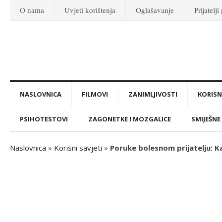
O nama
Uvjeti korištenja
Oglašavanje
Prijatelji
NASLOVNICA
FILMOVI
ZANIMLJIVOSTI
KORISNI
PSIHOTESTOVI
ZAGONETKE I MOZGALICE
SMIJEŠNE 
Naslovnica
»
Korisni savjeti
»
Poruke bolesnom prijatelju: K