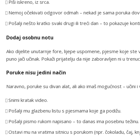
Piši iskreno, iz srca.
Nemoj očekivati odgovor odmah – nekad je sama poruka dovo
Pošalji nešto kratko svaki drugi ili treći dan – to pokazuje kont
Dodaj osobnu notu
Ako dijelite unutarnje fore, lijepe uspomene, pjesme koje ste vol
puno jači učinak. Pokaži prijatelju da nije zaboravljen ni u tren
Poruke nisu jedini način
Naravno, poruke su divan alat, ali ako imaš mogućnost – učini i 
Snimi kratak video.
Pošalji mu glazbenu listu s pjesmama koje ga podižu.
Pošalji pismo rukom napisano – to danas ima posebnu težinu.
Ostavi mu na vratima sitnicu s porukom (npr. čokoladu, čaj, knj