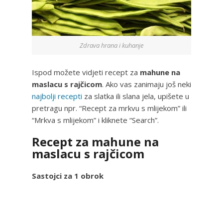
Zdrava hrana i kuhanje
Ispod možete vidjeti recept za
mahune na
maslacu s rajčicom
. Ako vas zanimaju još neki
najbolji recepti
za slatka ili slana jela, upišete u
pretragu npr. “Recept za mrkvu s mlijekom” ili
“Mrkva s mlijekom” i kliknete “Search”.
Recept za mahune na
maslacu s rajčicom
Sastojci za 1 obrok