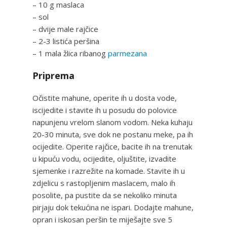
– 10 g maslaca
– sol
– dvije male rajčice
– 2-3 listića peršina
– 1 mala žlica ribanog
parmezana
Priprema
Očistite mahune, operite ih u dosta vode,
iscijedite i stavite ih u posudu do polovice
napunjenu vrelom slanom vodom. Neka kuhaju
20-30 minuta, sve dok ne postanu meke, pa ih
ocijedite. Operite rajčice, bacite ih na trenutak
u kipuću vodu, ocijedite, oljuštite, izvadite
sjemenke i razrežite na komade. Stavite ih u
zdjelicu s rastopljenim maslacem, malo ih
posolite, pa pustite da se nekoliko minuta
pirjaju dok tekućina ne ispari. Dodajte mahune,
opran i iskosan peršin te miješajte sve 5