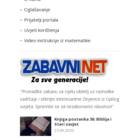
r
Oglašavanje
i
Prijatelji portala
j
e
Uvjeti korištenja
Video instrukcije iz matematike
"Pronađite zabavu za cijelu obitelj uz raznolike
sadržaje i otkrijte interesantne činjenice iz cijelog
svijeta. Spremite se za nezaboravno iskustvo!"
Knjiga postanka 36: Biblija i
Stari zavjet
23.09.2020.