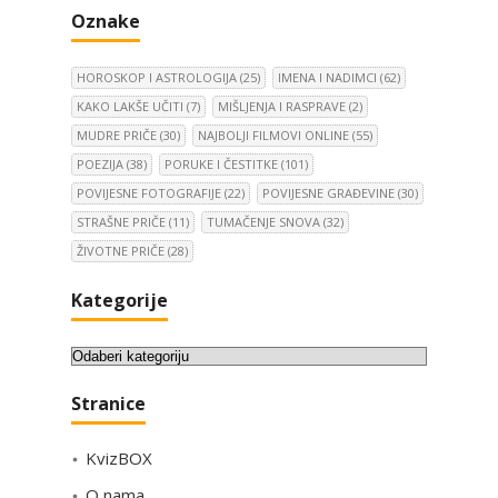
Oznake
HOROSKOP I ASTROLOGIJA
(25)
IMENA I NADIMCI
(62)
KAKO LAKŠE UČITI
(7)
MIŠLJENJA I RASPRAVE
(2)
MUDRE PRIČE
(30)
NAJBOLJI FILMOVI ONLINE
(55)
POEZIJA
(38)
PORUKE I ČESTITKE
(101)
POVIJESNE FOTOGRAFIJE
(22)
POVIJESNE GRAĐEVINE
(30)
STRAŠNE PRIČE
(11)
TUMAČENJE SNOVA
(32)
ŽIVOTNE PRIČE
(28)
Kategorije
K
a
Stranice
t
e
KvizBOX
g
o
O nama