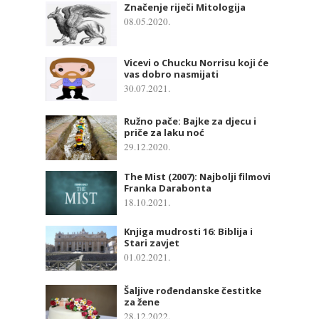
Značenje riječi Mitologija
08.05.2020.
Vicevi o Chucku Norrisu koji će
vas dobro nasmijati
30.07.2021.
Ružno pače: Bajke za djecu i
priče za laku noć
29.12.2020.
The Mist (2007): Najbolji filmovi
Franka Darabonta
18.10.2021.
Knjiga mudrosti 16: Biblija i
Stari zavjet
01.02.2021.
Šaljive rođendanske čestitke
za žene
28.12.2022.