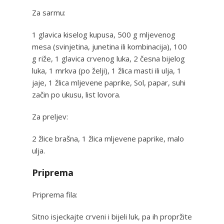
Za sarmu:
1 glavica kiselog kupusa, 500 g mljevenog
mesa (svinjetina, junetina ili kombinacija), 100
g riže, 1 glavica crvenog luka, 2 česna bijelog
luka, 1 mrkva (po želji), 1 žlica masti ili ulja, 1
jaje, 1 žlica mljevene paprike, Sol, papar, suhi
začin po ukusu, list lovora.
Za preljev:
2 žlice brašna, 1 žlica mljevene paprike, malo
ulja.
Priprema
Priprema fila:
Sitno isjeckajte crveni i bijeli luk, pa ih propržite