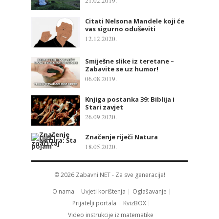
21.02.2019.
Citati Nelsona Mandele koji će
vas sigurno oduševiti
12.12.2020.
Smiješne slike iz teretane –
Zabavite se uz humor!
06.08.2019.
Knjiga postanka 39: Biblija i
Stari zavjet
26.09.2020.
Značenje riječi Natura
18.05.2020.
© 2026
Zabavni NET
- Za sve generacije!
O nama
Uvjeti korištenja
Oglašavanje
Prijatelji portala
KvizBOX
Video instrukcije iz matematike