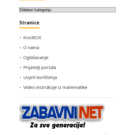
K
a
Stranice
t
e
KvizBOX
g
o
O nama
r
Oglašavanje
i
Prijatelji portala
j
e
Uvjeti korištenja
Video instrukcije iz matematike