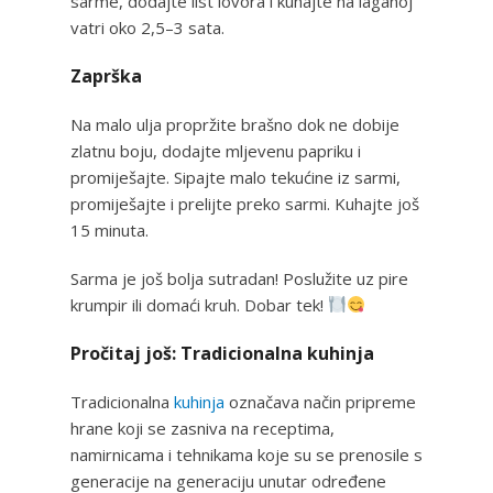
sarme, dodajte list lovora i kuhajte na laganoj
vatri oko 2,5–3 sata.
Zaprška
Na malo ulja propržite brašno dok ne dobije
zlatnu boju, dodajte mljevenu papriku i
promiješajte. Sipajte malo tekućine iz sarmi,
promiješajte i prelijte preko sarmi. Kuhajte još
15 minuta.
Sarma je još bolja sutradan! Poslužite uz pire
krumpir ili domaći kruh. Dobar tek!
Pročitaj još: Tradicionalna kuhinja
Tradicionalna
kuhinja
označava način pripreme
hrane koji se zasniva na receptima,
namirnicama i tehnikama koje su se prenosile s
generacije na generaciju unutar određene