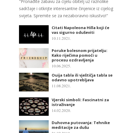
"Pronađite zabavu za cijelu obitelj uz raznolike
sadržaje i otkrijte interesantne činjenice iz cijelog
svijeta. Spremite se za nezaboravno iskustvo!"
Citati Napoleona Hilla koji će
vas sigurno oduševiti
10.11.2021.
Poruke bolesnom prijatelju:
Kako riječima pomoći u
procesu ozdravljenja
10.06.2025.
Ouija tabla ili vještičja tabla se
odavno upotrebljava
11.08.2021.
Vjerski simboli: Fascinatni za
istraživanje
14.02.2020.
Duhovna putovanja: Tehnike
meditacije za dušu