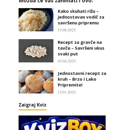
Možda će vas zanimati i ovo:
Kako skuhati rižu –
jednostavan vodič za
savršenu pripremu
15.08.2025.
Recept za gravče na
tavče – Savršeni ukus
svaki put
03.04.2025.
Jednostavni recept za
kruh – Brzo i Lako
Pripremite!
15.01.2025.
Zaigraj Kviz