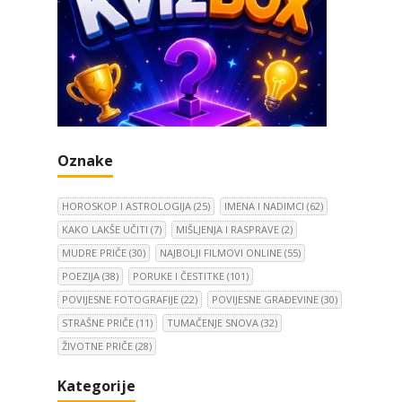
Oznake
HOROSKOP I ASTROLOGIJA
(25)
IMENA I NADIMCI
(62)
KAKO LAKŠE UČITI
(7)
MIŠLJENJA I RASPRAVE
(2)
MUDRE PRIČE
(30)
NAJBOLJI FILMOVI ONLINE
(55)
POEZIJA
(38)
PORUKE I ČESTITKE
(101)
POVIJESNE FOTOGRAFIJE
(22)
POVIJESNE GRAĐEVINE
(30)
STRAŠNE PRIČE
(11)
TUMAČENJE SNOVA
(32)
ŽIVOTNE PRIČE
(28)
Kategorije