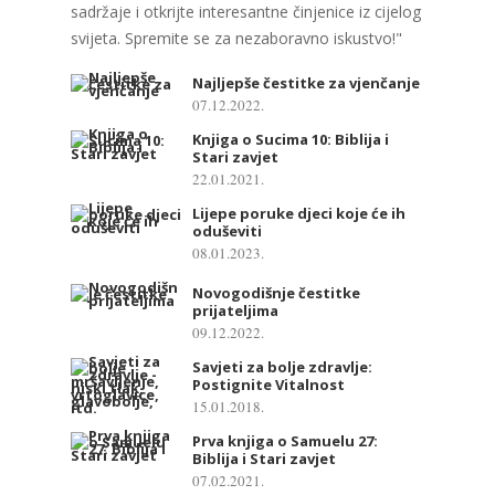
sadržaje i otkrijte interesantne činjenice iz cijelog
svijeta. Spremite se za nezaboravno iskustvo!"
Najljepše čestitke za vjenčanje
07.12.2022.
Knjiga o Sucima 10: Biblija i
Stari zavjet
22.01.2021.
Lijepe poruke djeci koje će ih
oduševiti
08.01.2023.
Novogodišnje čestitke
prijateljima
09.12.2022.
Savjeti za bolje zdravlje:
Postignite Vitalnost
15.01.2018.
Prva knjiga o Samuelu 27:
Biblija i Stari zavjet
07.02.2021.