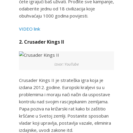
ćete igrajući baš uživati. Prođite sve kampanje,
odaberite jednu od 18 civilizacija koje
obuhvaćaju 1000 godina povijesti.
VIDEO link
2. Crusader Kings II
Izvor: YouTube
Crusader Kings II je strateška igra koja je
izdana 2012. godine. Europski kraljevi su u
problemima i moraju naći način da uspostave
kontrolu nad svojim rascjepkanim zemljama.
Papa poziva na križarski rat kako bi zaštitio
kršćane u Svetoj zemlji. Postanite sposoban
vladar koji upravlja, postavlja vazale, eliminira
izdajnike, uvodi zakone itd.