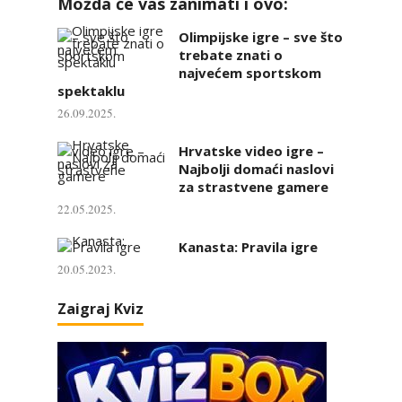
Možda će vas zanimati i ovo:
Olimpijske igre – sve što
trebate znati o
najvećem sportskom
spektaklu
26.09.2025.
Hrvatske video igre –
Najbolji domaći naslovi
za strastvene gamere
22.05.2025.
Kanasta: Pravila igre
20.05.2023.
Zaigraj Kviz