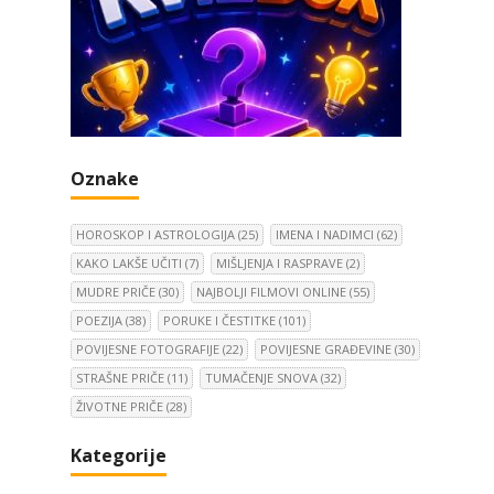
Oznake
HOROSKOP I ASTROLOGIJA
(25)
IMENA I NADIMCI
(62)
KAKO LAKŠE UČITI
(7)
MIŠLJENJA I RASPRAVE
(2)
MUDRE PRIČE
(30)
NAJBOLJI FILMOVI ONLINE
(55)
POEZIJA
(38)
PORUKE I ČESTITKE
(101)
POVIJESNE FOTOGRAFIJE
(22)
POVIJESNE GRAĐEVINE
(30)
STRAŠNE PRIČE
(11)
TUMAČENJE SNOVA
(32)
ŽIVOTNE PRIČE
(28)
Kategorije