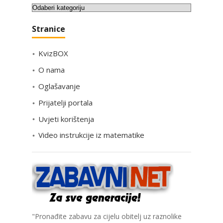
K
a
Stranice
t
e
KvizBOX
g
o
O nama
r
Oglašavanje
i
Prijatelji portala
j
e
Uvjeti korištenja
Video instrukcije iz matematike
"Pronađite zabavu za cijelu obitelj uz raznolike