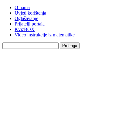
O nama
Uvjeti korištenja
Oglašavanje
Prijatelji portala
KvizBOX
Video instrukcije iz matematike
Pretraga