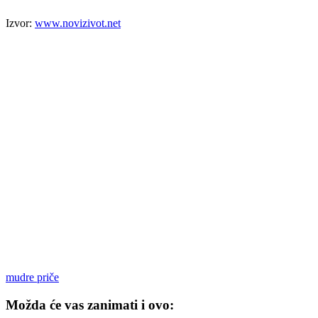
Izvor:
www.novizivot.net
mudre priče
Možda će vas zanimati i ovo: