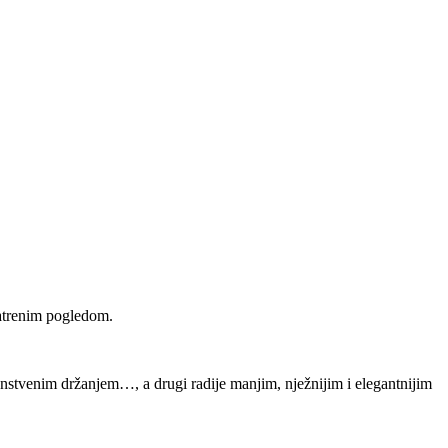
vatrenim pogledom.
čanstvenim držanjem…, a drugi radije manjim, nježnijim i elegantnijim