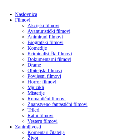
Naslovnica
Filmovi
Akcijski filmovi
Avanturistički filmovi
Animirani filmovi
Biografski filmovi
Komedije
Kriminalistički filmovi
Dokumentarni filmovi
Drame
Obiteljski filmovi
Povijesni filmovi
Horror filmovi
Mjuzikli
Misterije
Romantični filmovi
Znanstveno-fantastični filmovi
Trileri
Ratni filmovi
Vestern filmovi
Zanimljivosti
Komentari čitatelja
Život