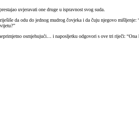
je prestajao uvjeravati one druge u ispravnost svog suda.
 riješiše da odu do jednog mudrog čovjeka i da čuju njegovo mišljenje: “
vijetu?”
eprimjetno osmjehujući… i naposljetku odgovori s ove tri riječi: “Ona 