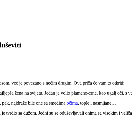
uševiti
kosom, već je povezano s nečim drugim. Ova priča će vam to otkriti:
ljepša žena na svijetu. Jedan je volio plameno-crne, kao ugalj oči, s 
, pak, najdraže bile one sa smeđima
očima
, tople i nasmijane…
gi je tvrdio sa dužom. Jedni su se oduševljavali onima sa visokim i veli