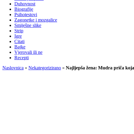
Duhovnost
Biografije
Psihotestovi
Zagonetke i mozgalice
Smiješne slike
Strip
Igre
Citati
Bajke
Vjerovali ili ne
Recepti
Naslovnica
»
Nekategorizirano
»
Najljepša žena: Mudra priča koja 