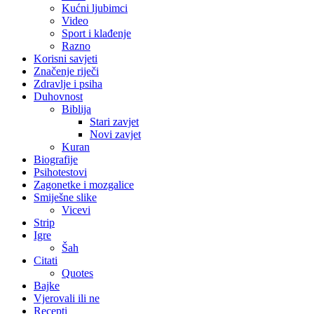
Kućni ljubimci
Video
Sport i klađenje
Razno
Korisni savjeti
Značenje riječi
Zdravlje i psiha
Duhovnost
Biblija
Stari zavjet
Novi zavjet
Kuran
Biografije
Psihotestovi
Zagonetke i mozgalice
Smiješne slike
Vicevi
Strip
Igre
Šah
Citati
Quotes
Bajke
Vjerovali ili ne
Recepti