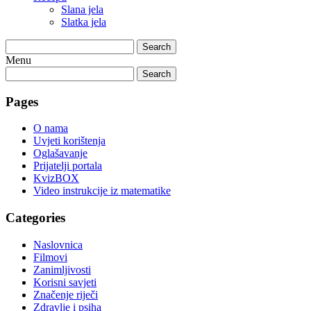
Slana jela
Slatka jela
Search
Menu
Search
Pages
O nama
Uvjeti korištenja
Oglašavanje
Prijatelji portala
KvizBOX
Video instrukcije iz matematike
Categories
Naslovnica
Filmovi
Zanimljivosti
Korisni savjeti
Značenje riječi
Zdravlje i psiha