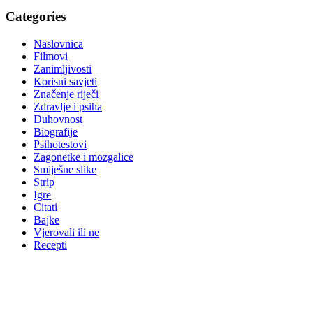
Categories
Naslovnica
Filmovi
Zanimljivosti
Korisni savjeti
Značenje riječi
Zdravlje i psiha
Duhovnost
Biografije
Psihotestovi
Zagonetke i mozgalice
Smiješne slike
Strip
Igre
Citati
Bajke
Vjerovali ili ne
Recepti