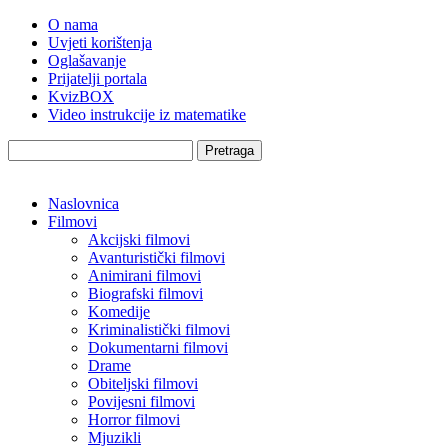
O nama
Uvjeti korištenja
Oglašavanje
Prijatelji portala
KvizBOX
Video instrukcije iz matematike
Pretraga
Naslovnica
Filmovi
Akcijski filmovi
Avanturistički filmovi
Animirani filmovi
Biografski filmovi
Komedije
Kriminalistički filmovi
Dokumentarni filmovi
Drame
Obiteljski filmovi
Povijesni filmovi
Horror filmovi
Mjuzikli