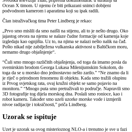
Švedska televizija Titan, priprema dokumentarac u suradnji sa
Ocean X timom. U njemu će biti prikazani snimci dobijeni
podvodnom kamerom i aparatima koji su ipak radili.
Član istraživačkog tima Peter Lindberg je rekao:
„Prvo smo mislili da smo naišli na stijenu, ali to je nešto drugo. Oko
jajastog otvora na njemu se nalaze čudne formacije od kamenja koje
izgledaju kao ognjišta. Uz to, na njima se nalazi nešto nalik na čađ.
Pošto nikad nije zabilježena vulkanska aktivnost u Baltičkom moru,
nemamo drugo objašnjenje“.
“Čuli smo mnogo različitih objašnjenja, od toga da imamo posla da
svemirskim brodom Georga Lukasa Milenijumskim Sokolom, do
toga da se u morsko dno jednostavno nešto zarilo.” “Ne znamo da li
je riječ o prirodnom fenomenu ili objektu. Kada smo tražili olupinu
iz Prvog svjetskog rata, ovaj kružni objekt se samo pojavio na
monitoru.” “Mnogo puta smo pretraživali to područje. Napravili smo
3D fotografije tog dijela morskog dna. Poslali smo ronioce, kao i
robot kameru. Također smo uzeli uzorke morske vode i izmjerili
nivoe radijacije i toksičnosti,” priča Lindberg.
Uzorak se ispituje
Uzet je uzorak sa ovog misterioznog NLO-a i trenutno je sve u fazi