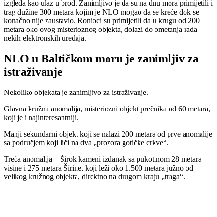
izgleda kao ulaz u brod. Zanimljivo je da su na dnu mora primijetili i
trag dužine 300 metara kojim je NLO mogao da se kreće dok se
konačno nije zaustavio. Ronioci su primijetili da u krugu od 200
metara oko ovog misterioznog objekta, dolazi do ometanja rada
nekih elektronskih uređaja.
NLO u Baltičkom moru je zanimljiv za
istraživanje
Nekoliko objekata je zanimljivo za istraživanje.
Glavna kružna anomalija, misteriozni objekt prečnika od 60 metara,
koji je i najinteresantniji.
Manji sekundarni objekt koji se nalazi 200 metara od prve anomalije
sa područjem koji liči na dva „prozora gotičke crkve“.
Treća anomalija – Širok kameni izdanak sa pukotinom 28 metara
visine i 275 metara Širine, koji leži oko 1.500 metara južno od
velikog kružnog objekta, direktno na drugom kraju „traga“.