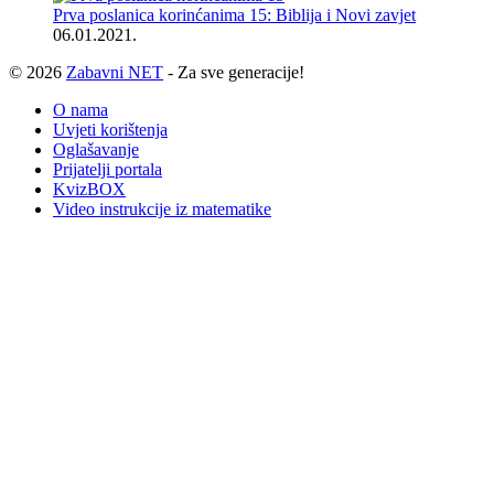
Prva poslanica korinćanima 15: Biblija i Novi zavjet
06.01.2021.
© 2026
Zabavni NET
- Za sve generacije!
O nama
Uvjeti korištenja
Oglašavanje
Prijatelji portala
KvizBOX
Video instrukcije iz matematike