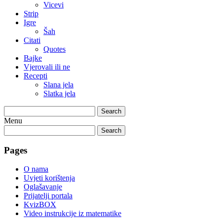
Vicevi
Strip
Igre
Šah
Citati
Quotes
Bajke
Vjerovali ili ne
Recepti
Slana jela
Slatka jela
Search
Menu
Search
Pages
O nama
Uvjeti korištenja
Oglašavanje
Prijatelji portala
KvizBOX
Video instrukcije iz matematike