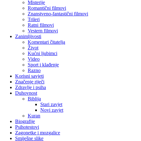
Misterije
Romantični filmovi
Znanstveno-fantastični filmovi
Trileri
Ratni filmovi
Vestern filmovi
Zanimljivosti
Komentari čitatelja
Život
Kućni ljubimci
Video
Sport i klađenje
Razno
Korisni savjeti
Značenje riječi
Zdravlje i psiha
Duhovnost
Biblija
Stari zavjet
Novi zavjet
Kuran
Biografije
Psihotestovi
Zagonetke i mozgalice
Smiješne slike