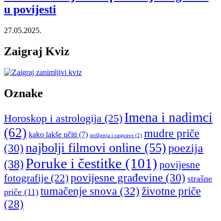
u povijesti
27.05.2025.
Zaigraj Kviz
Oznake
Imena i nadimci
Horoskop i astrologija
(25)
(62)
mudre priče
kako lakše učiti
(7)
mišljenja i rasprave
(2)
najbolji filmovi online
(55)
poezija
(30)
Poruke i čestitke
(101)
(38)
povijesne
povijesne građevine
(30)
fotografije
(22)
strašne
tumačenje snova
(32)
životne priče
priče
(11)
(28)