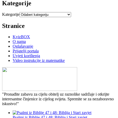
Kategorije
Kategorije
Stranice
KvizBOX
O nama
Oglašavanje
Prijatelji portala
Uvjeti korištenja
Video instrukcije iz matematike
"Pronađite zabavu za cijelu obitelj uz raznolike sadržaje i otkrijte
interesantne činjenice iz cijelog svijeta. Spremite se za nezaboravno
iskustvo!"
Psalmi iz Biblije 47 i 48: Biblija i Stari zavjet