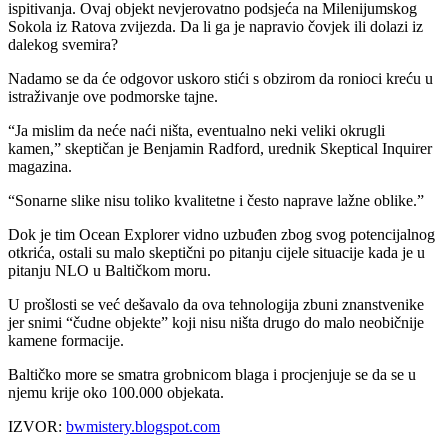
ispitivanja. Ovaj objekt nevjerovatno podsjeća na Milenijumskog
Sokola iz Ratova zvijezda. Da li ga je napravio čovjek ili dolazi iz
dalekog svemira?
Nadamo se da će odgovor uskoro stići s obzirom da ronioci kreću u
istraživanje ove podmorske tajne.
“Ja mislim da neće naći ništa, eventualno neki veliki okrugli
kamen,” skeptičan je Benjamin Radford, urednik Skeptical Inquirer
magazina.
“Sonarne slike nisu toliko kvalitetne i često naprave lažne oblike.”
Dok je tim Ocean Explorer vidno uzbuđen zbog svog potencijalnog
otkrića, ostali su malo skeptični po pitanju cijele situacije kada je u
pitanju NLO u Baltičkom moru.
U prošlosti se već dešavalo da ova tehnologija zbuni znanstvenike
jer snimi “čudne objekte” koji nisu ništa drugo do malo neobičnije
kamene formacije.
Baltičko more se smatra grobnicom blaga i procjenjuje se da se u
njemu krije oko 100.000 objekata.
IZVOR:
bwmistery.blogspot.com