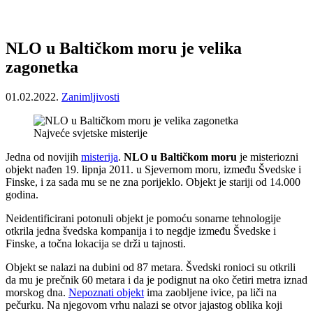
NLO u Baltičkom moru je velika
zagonetka
01.02.2022.
Zanimljivosti
Najveće svjetske misterije
Jedna od novijih
misterija
.
NLO u Baltičkom moru
je misteriozni
objekt nađen 19. lipnja 2011. u Sjevernom moru, između Švedske i
Finske, i za sada mu se ne zna porijeklo. Objekt je stariji od 14.000
godina.
Neidentificirani potonuli objekt je pomoću sonarne tehnologije
otkrila jedna švedska kompanija i to negdje između Švedske i
Finske, a točna lokacija se drži u tajnosti.
Objekt se nalazi na dubini od 87 metara. Švedski ronioci su otkrili
da mu je prečnik 60 metara i da je podignut na oko četiri metra iznad
morskog dna.
Nepoznati objekt
ima zaobljene ivice, pa liči na
pečurku. Na njegovom vrhu nalazi se otvor jajastog oblika koji