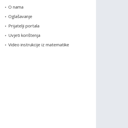
o
O nama
r
Oglašavanje
i
Prijatelji portala
j
e
Uvjeti korištenja
Video instrukcije iz matematike