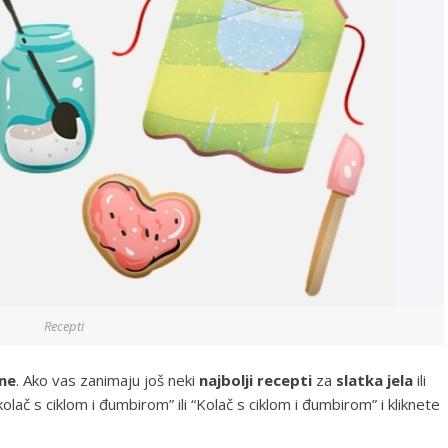
Recepti
tne
. Ako vas zanimaju još neki
najbolji recepti
za
slatka jela
ili
olač s ciklom i đumbirom” ili “Kolač s ciklom i đumbirom” i kliknete