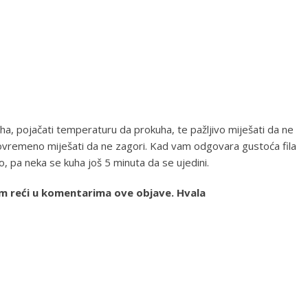
uha, pojačati temperaturu da prokuha, te pažljivo miješati da ne
 povremeno miješati da ne zagori. Kad vam odgovara gustoća fila
o, pa neka se kuha još 5 minuta da se ujedini.
am reći u komentarima ove objave. Hvala