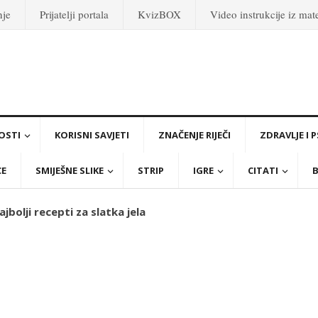
nje
Prijatelji portala
KvizBOX
Video instrukcije iz ma
OSTI
KORISNI SAVJETI
ZNAČENJE RIJEČI
ZDRAVLJE I 
CE
SMIJEŠNE SLIKE
STRIP
IGRE
CITATI
B
jbolji recepti za slatka jela