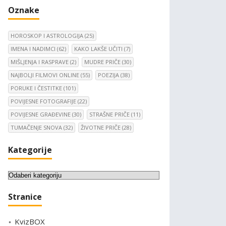
Oznake
HOROSKOP I ASTROLOGIJA
(25)
IMENA I NADIMCI
(62)
KAKO LAKŠE UČITI
(7)
MIŠLJENJA I RASPRAVE
(2)
MUDRE PRIČE
(30)
NAJBOLJI FILMOVI ONLINE
(55)
POEZIJA
(38)
PORUKE I ČESTITKE
(101)
POVIJESNE FOTOGRAFIJE
(22)
POVIJESNE GRAĐEVINE
(30)
STRAŠNE PRIČE
(11)
TUMAČENJE SNOVA
(32)
ŽIVOTNE PRIČE
(28)
Kategorije
K
a
Stranice
t
e
KvizBOX
g