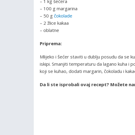
– 1 kg šećera
– 100 g margarina
– 50 g
čokolade
– 2 žlice kakaa
– oblatne
Priprema:
Mlijeko i šećer staviti u dublju posudu da se k
iskipi. Smanjiti temperaturu da lagano kuha i
koji se kuhao, dodati margarin, čokoladu i kaka
Da li ste isprobali ovaj recept? Možete n