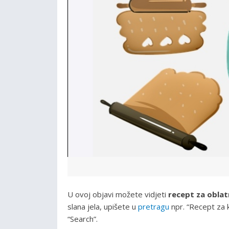
U ovoj objavi možete vidjeti
recept za obla
slana jela, upišete u
pretragu
npr. “Recept za k
“Search”.