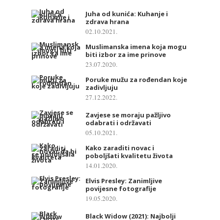
Juha od kunića: Kuhanje i
zdrava hrana
02.10.2021.
Muslimanska imena koja mogu
biti izbor za ime prinove
23.07.2020.
Poruke mužu za rođendan koje
zadivljuju
27.12.2022.
Zavjese se moraju pažljivo
odabrati i održavati
05.10.2021.
Kako zaraditi novac i
poboljšati kvalitetu života
14.01.2020.
Elvis Presley: Zanimljive
povijesne fotografije
19.05.2020.
Black Widow (2021): Najbolji