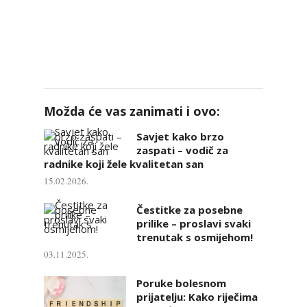
Možda će vas zanimati i ovo:
Savjet kako brzo
zaspati – vodič za
radnike koji žele kvalitetan san
15.02.2026.
Čestitke za posebne
prilike – proslavi svaki
trenutak s osmijehom!
03.11.2025.
Poruke bolesnom
prijatelju: Kako riječima