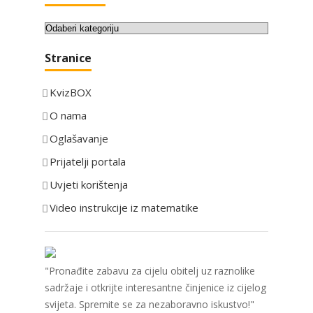
K
a
Stranice
t
e
KvizBOX
g
o
O nama
r
Oglašavanje
i
Prijatelji portala
j
e
Uvjeti korištenja
Video instrukcije iz matematike
"Pronađite zabavu za cijelu obitelj uz raznolike
sadržaje i otkrijte interesantne činjenice iz cijelog
svijeta. Spremite se za nezaboravno iskustvo!"