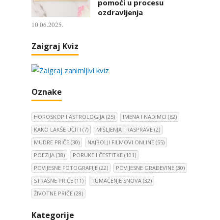
pomoći u procesu
ozdravljenja
10.06.2025.
Zaigraj Kviz
Oznake
HOROSKOP I ASTROLOGIJA
(25)
IMENA I NADIMCI
(62)
KAKO LAKŠE UČITI
(7)
MIŠLJENJA I RASPRAVE
(2)
MUDRE PRIČE
(30)
NAJBOLJI FILMOVI ONLINE
(55)
POEZIJA
(38)
PORUKE I ČESTITKE
(101)
POVIJESNE FOTOGRAFIJE
(22)
POVIJESNE GRAĐEVINE
(30)
STRAŠNE PRIČE
(11)
TUMAČENJE SNOVA
(32)
ŽIVOTNE PRIČE
(28)
Kategorije