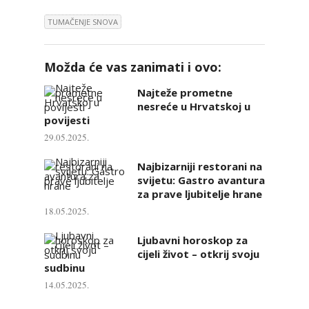
TUMAČENJE SNOVA
Možda će vas zanimati i ovo:
Najteže prometne
nesreće u Hrvatskoj u
povijesti
29.05.2025.
Najbizarniji restorani na
svijetu: Gastro avantura
za prave ljubitelje hrane
18.05.2025.
Ljubavni horoskop za
cijeli život – otkrij svoju
sudbinu
14.05.2025.