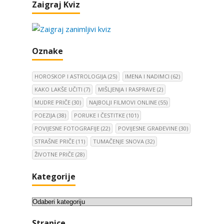
Zaigraj Kviz
Oznake
HOROSKOP I ASTROLOGIJA
(25)
IMENA I NADIMCI
(62)
KAKO LAKŠE UČITI
(7)
MIŠLJENJA I RASPRAVE
(2)
MUDRE PRIČE
(30)
NAJBOLJI FILMOVI ONLINE
(55)
POEZIJA
(38)
PORUKE I ČESTITKE
(101)
POVIJESNE FOTOGRAFIJE
(22)
POVIJESNE GRAĐEVINE
(30)
STRAŠNE PRIČE
(11)
TUMAČENJE SNOVA
(32)
ŽIVOTNE PRIČE
(28)
Kategorije
K
a
Stranice