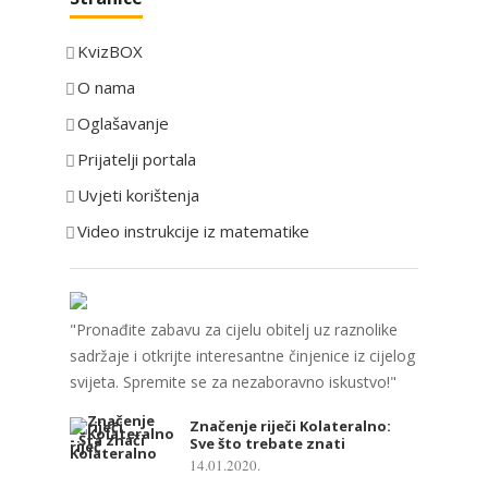
t
e
KvizBOX
g
o
O nama
r
Oglašavanje
i
Prijatelji portala
j
e
Uvjeti korištenja
Video instrukcije iz matematike
"Pronađite zabavu za cijelu obitelj uz raznolike
sadržaje i otkrijte interesantne činjenice iz cijelog
svijeta. Spremite se za nezaboravno iskustvo!"
Značenje riječi Kolateralno:
Sve što trebate znati
14.01.2020.