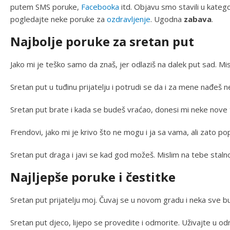
putem SMS poruke,
Facebooka
itd. Objavu smo stavili u kategor
pogledajte neke poruke za
ozdravljenje
. Ugodna
zabava
.
Najbolje poruke za sretan put
Jako mi je teško samo da znaš, jer odlaziš na dalek put sad. Mis
Sretan put u tuđinu prijatelju i potrudi se da i za mene nađeš n
Sretan put brate i kada se budeš vraćao, donesi mi neke nove t
Frendovi, jako mi je krivo što ne mogu i ja sa vama, ali zato po
Sretan put draga i javi se kad god možeš. Mislim na tebe stalno
Najljepše poruke i čestitke
Sretan put prijatelju moj. Čuvaj se u novom gradu i neka sve 
Sretan put djeco, lijepo se provedite i odmorite. Uživajte u od