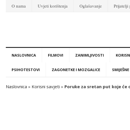
O nama
Uvjeti korištenja
Oglašavanje
Prijatelji
NASLOVNICA
FILMOVI
ZANIMLJIVOSTI
KORISNI
PSIHOTESTOVI
ZAGONETKE I MOZGALICE
SMIJEŠNE 
Naslovnica
»
Korisni savjeti
»
Poruke za sretan put koje će o