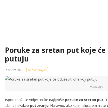
Poruke za sretan put koje će 
putuju
04.09.2020.
Korisni savjeti
Putovanje
Ispod možete vidjeti neke najljepše
poruke za sretan put
. 
idu na nekakvo
putovanje
. Naravno, ako kojim slučajem niste