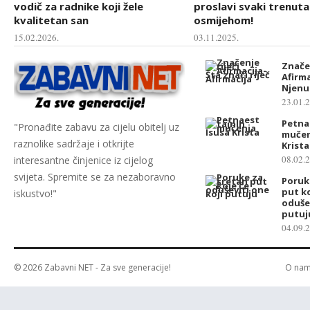
vodič za radnike koji žele
proslavi svaki trenuta
kvalitetan san
osmijehom!
15.02.2026.
03.11.2025.
Značen
Afirma
Njenu
23.01.
Petna
"Pronađite zabavu za cijelu obitelj uz
mučen
raznolike sadržaje i otkrijte
Krista
08.02.
interesantne činjenice iz cijelog
svijeta. Spremite se za nezaboravno
Poruk
put ko
iskustvo!"
odušev
putuj
04.09.
© 2026
Zabavni NET
- Za sve generacije!
O na