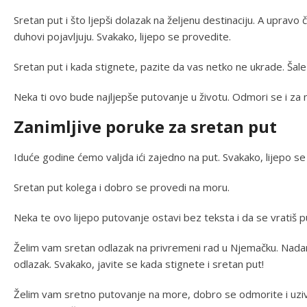
Sretan put i što ljepši dolazak na željenu destinaciju. A upravo
duhovi pojavljuju. Svakako, lijepo se provedite.
Sretan put i kada stignete, pazite da vas netko ne ukrade. Šale m
Neka ti ovo bude najljepše putovanje u životu. Odmori se i za na
Zanimljive poruke za sretan put
Iduće godine ćemo valjda ići zajedno na put. Svakako, lijepo se p
Sretan put kolega i dobro se provedi na moru.
Neka te ovo lijepo putovanje ostavi bez teksta i da se vratiš pun
Želim vam sretan odlazak na privremeni rad u Njemačku. Nadam 
odlazak. Svakako, javite se kada stignete i sretan put!
Želim vam sretno putovanje na more, dobro se odmorite i uzivaj