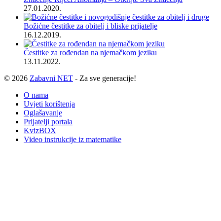
27.01.2020.
Božićne čestitke za obitelj i bliske prijatelje
16.12.2019.
Čestitke za rođendan na njemačkom jeziku
13.11.2022.
© 2026
Zabavni NET
- Za sve generacije!
O nama
Uvjeti korištenja
Oglašavanje
Prijatelji portala
KvizBOX
Video instrukcije iz matematike