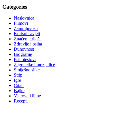
Categories
Naslovnica
Filmovi
Zanimljivosti
Korisni savjeti
Značenje riječi
Zdravlje i psiha
Duhovnost
Biografije
Psihotestovi
Zagonetke i mozgalice
Smiješne slike
Strip
Igre
Citati
Bajke
Vjerovali ili ne
Recepti