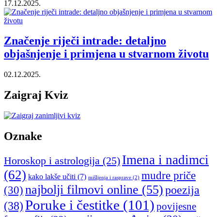
17.12.2025.
Značenje riječi intrade: detaljno
objašnjenje i primjena u stvarnom životu
02.12.2025.
Zaigraj Kviz
Oznake
Imena i nadimci
Horoskop i astrologija
(25)
(62)
mudre priče
kako lakše učiti
(7)
mišljenja i rasprave
(2)
najbolji filmovi online
(55)
poezija
(30)
Poruke i čestitke
(101)
(38)
povijesne