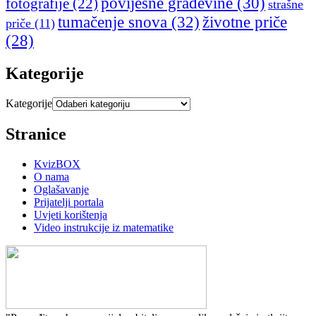
povijesne građevine
(30)
fotografije
(22)
strašne
tumačenje snova
(32)
životne priče
priče
(11)
(28)
Kategorije
Kategorije
Stranice
KvizBOX
O nama
Oglašavanje
Prijatelji portala
Uvjeti korištenja
Video instrukcije iz matematike