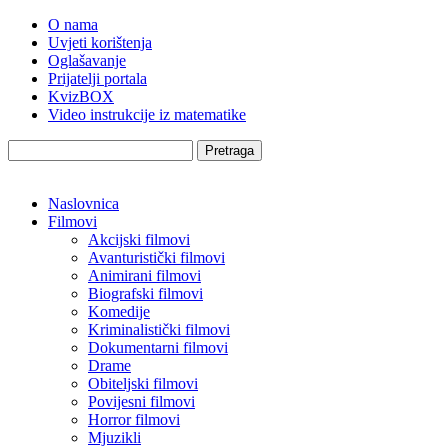
O nama
Uvjeti korištenja
Oglašavanje
Prijatelji portala
KvizBOX
Video instrukcije iz matematike
Pretraga
Naslovnica
Filmovi
Akcijski filmovi
Avanturistički filmovi
Animirani filmovi
Biografski filmovi
Komedije
Kriminalistički filmovi
Dokumentarni filmovi
Drame
Obiteljski filmovi
Povijesni filmovi
Horror filmovi
Mjuzikli