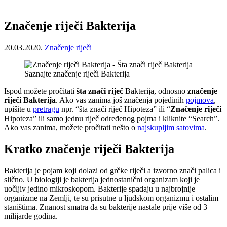
Značenje riječi Bakterija
20.03.2020.
Značenje riječi
Saznajte značenje riječi Bakterija
Ispod možete pročitati
šta znači riječ
Bakterija, odnosno
značenje
riječi Bakterija
. Ako vas zanima još značenja pojedinih
pojmova
,
upišite u
pretragu
npr. “šta znači riječ Hipoteza” ili “
Značenje riječi
Hipoteza” ili samo jednu riječ određenog pojma i kliknite “Search”.
Ako vas zanima, možete pročitati nešto o
najskupljim satovima
.
Kratko značenje riječi Bakterija
Bakterija je pojam koji dolazi od grčke riječi a izvorno znači palica i
slično. U biologiji je bakterija jednostanični organizam koji je
uočljiv jedino mikroskopom. Bakterije spadaju u najbrojnije
organizme na Zemlji, te su prisutne u ljudskom organizmu i ostalim
staništima. Znanost smatra da su bakterije nastale prije više od 3
milijarde godina.