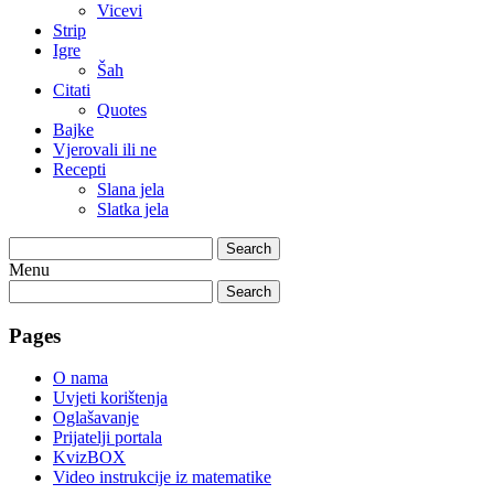
Vicevi
Strip
Igre
Šah
Citati
Quotes
Bajke
Vjerovali ili ne
Recepti
Slana jela
Slatka jela
Search
Menu
Search
Pages
O nama
Uvjeti korištenja
Oglašavanje
Prijatelji portala
KvizBOX
Video instrukcije iz matematike