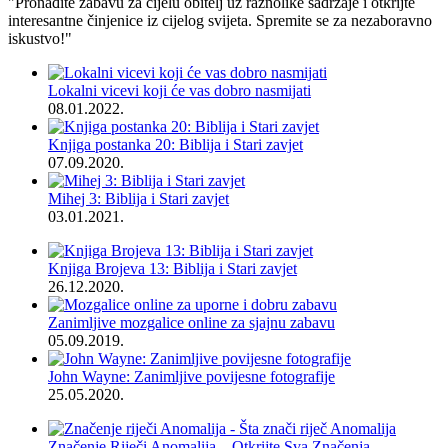
"Pronađite zabavu za cijelu obitelj uz raznolike sadržaje i otkrijte
interesantne činjenice iz cijelog svijeta. Spremite se za nezaboravno
iskustvo!"
Lokalni vicevi koji će vas dobro nasmijati
08.01.2022.
Knjiga postanka 20: Biblija i Stari zavjet
07.09.2020.
Mihej 3: Biblija i Stari zavjet
03.01.2021.
Knjiga Brojeva 13: Biblija i Stari zavjet
26.12.2020.
Zanimljive mozgalice online za sjajnu zabavu
05.09.2019.
John Wayne: Zanimljive povijesne fotografije
25.05.2020.
Značenje Riječi Anomalija – Otkrijte Sva Značenja