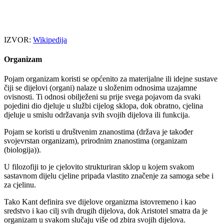
IZVOR:
Wikipedija
Organizam
Pojam organizam koristi se općenito za materijalne ili idejne sustave
čiji se dijelovi (organi) nalaze u složenim odnosima uzajamne
ovisnosti. Ti odnosi obilježeni su prije svega pojavom da svaki
pojedini dio djeluje u službi cijelog sklopa, dok obratno, cjelina
djeluje u smislu održavanja svih svojih dijelova ili funkcija.
Pojam se koristi u društvenim znanostima (država je također
svojevrstan organizam), prirodnim znanostima (organizam
(biologija)).
U filozofiji to je cjelovito strukturiran sklop u kojem svakom
sastavnom dijelu cjeline pripada vlastito značenje za samoga sebe i
za cjelinu.
Tako Kant definira sve dijelove organizma istovremeno i kao
sredstvo i kao cilj svih drugih dijelova, dok Aristotel smatra da je
organizam u svakom slučaju više od zbira svojih dijelova.