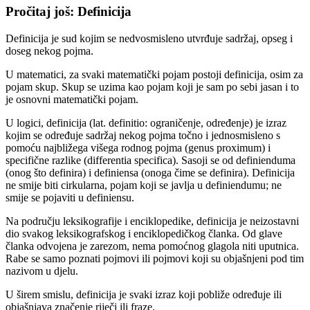
Pročitaj još: Definicija
Definicija je sud kojim se nedvosmisleno utvrđuje sadržaj, opseg i
doseg nekog pojma.
U matematici, za svaki matematički pojam postoji definicija, osim za
pojam skup. Skup se uzima kao pojam koji je sam po sebi jasan i to
je osnovni matematički pojam.
U logici, definicija (lat. definitio: ograničenje, određenje) je izraz
kojim se određuje sadržaj nekog pojma točno i jednosmisleno s
pomoću najbližega višega rodnog pojma (genus proximum) i
specifične razlike (differentia specifica). Sasoji se od definienduma
(onog što definira) i definiensa (onoga čime se definira). Definicija
ne smije biti cirkularna, pojam koji se javlja u definiendumu; ne
smije se pojaviti u definiensu.
Na području leksikografije i enciklopedike, definicija je neizostavni
dio svakog leksikografskog i enciklopedičkog članka. Od glave
članka odvojena je zarezom, nema pomoćnog glagola niti uputnica.
Rabe se samo poznati pojmovi ili pojmovi koji su objašnjeni pod tim
nazivom u djelu.
U širem smislu, definicija je svaki izraz koji pobliže određuje ili
objašnjava značenje riječi ili fraze.