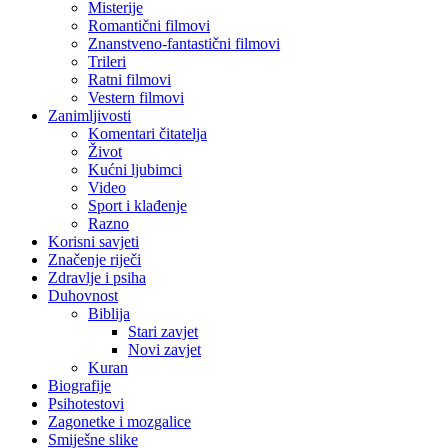
Misterije
Romantični filmovi
Znanstveno-fantastični filmovi
Trileri
Ratni filmovi
Vestern filmovi
Zanimljivosti
Komentari čitatelja
Život
Kućni ljubimci
Video
Sport i klađenje
Razno
Korisni savjeti
Značenje riječi
Zdravlje i psiha
Duhovnost
Biblija
Stari zavjet
Novi zavjet
Kuran
Biografije
Psihotestovi
Zagonetke i mozgalice
Smiješne slike