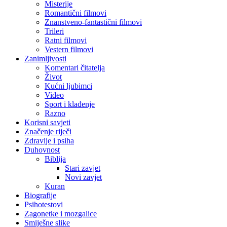
Misterije
Romantični filmovi
Znanstveno-fantastični filmovi
Trileri
Ratni filmovi
Vestern filmovi
Zanimljivosti
Komentari čitatelja
Život
Kućni ljubimci
Video
Sport i klađenje
Razno
Korisni savjeti
Značenje riječi
Zdravlje i psiha
Duhovnost
Biblija
Stari zavjet
Novi zavjet
Kuran
Biografije
Psihotestovi
Zagonetke i mozgalice
Smiješne slike