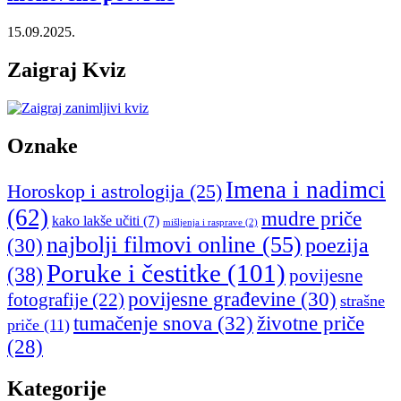
15.09.2025.
Zaigraj Kviz
Oznake
Imena i nadimci
Horoskop i astrologija
(25)
(62)
mudre priče
kako lakše učiti
(7)
mišljenja i rasprave
(2)
najbolji filmovi online
(55)
poezija
(30)
Poruke i čestitke
(101)
(38)
povijesne
povijesne građevine
(30)
fotografije
(22)
strašne
tumačenje snova
(32)
životne priče
priče
(11)
(28)
Kategorije