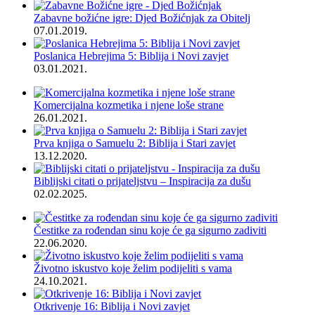
Zabavne božićne igre: Djed Božićnjak za Obitelj
07.01.2019.
Poslanica Hebrejima 5: Biblija i Novi zavjet
03.01.2021.
Komercijalna kozmetika i njene loše strane
26.01.2021.
Prva knjiga o Samuelu 2: Biblija i Stari zavjet
13.12.2020.
Biblijski citati o prijateljstvu – Inspiracija za dušu
02.02.2025.
Čestitke za rođendan sinu koje će ga sigurno zadiviti
22.06.2020.
Životno iskustvo koje želim podijeliti s vama
24.10.2021.
Otkrivenje 16: Biblija i Novi zavjet