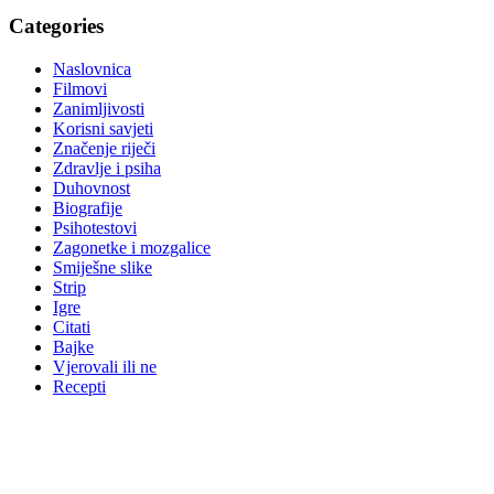
Categories
Naslovnica
Filmovi
Zanimljivosti
Korisni savjeti
Značenje riječi
Zdravlje i psiha
Duhovnost
Biografije
Psihotestovi
Zagonetke i mozgalice
Smiješne slike
Strip
Igre
Citati
Bajke
Vjerovali ili ne
Recepti