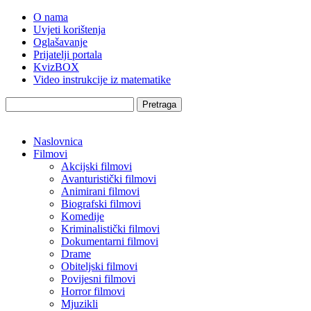
O nama
Uvjeti korištenja
Oglašavanje
Prijatelji portala
KvizBOX
Video instrukcije iz matematike
Pretraga
Naslovnica
Filmovi
Akcijski filmovi
Avanturistički filmovi
Animirani filmovi
Biografski filmovi
Komedije
Kriminalistički filmovi
Dokumentarni filmovi
Drame
Obiteljski filmovi
Povijesni filmovi
Horror filmovi
Mjuzikli