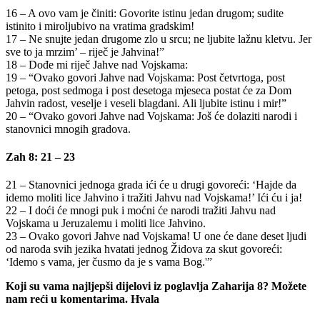
16 – A ovo vam je činiti: Govorite istinu jedan drugom; sudite
istinito i miroljubivo na vratima gradskim!
17 – Ne snujte jedan drugome zlo u srcu; ne ljubite lažnu kletvu. Jer
sve to ja mrzim’ – riječ je Jahvina!”
18 – Dođe mi riječ Jahve nad Vojskama:
19 – “Ovako govori Jahve nad Vojskama: Post četvrtoga, post
petoga, post sedmoga i post desetoga mjeseca postat će za Dom
Jahvin radost, veselje i veseli blagdani. Ali ljubite istinu i mir!”
20 – “Ovako govori Jahve nad Vojskama: Još će dolaziti narodi i
stanovnici mnogih gradova.
Zah 8: 21 – 23
21 – Stanovnici jednoga grada ići će u drugi govoreći: ‘Hajde da
idemo moliti lice Jahvino i tražiti Jahvu nad Vojskama!’ Ići ću i ja!
22 – I doći će mnogi puk i moćni će narodi tražiti Jahvu nad
Vojskama u Jeruzalemu i moliti lice Jahvino.
23 – Ovako govori Jahve nad Vojskama! U one će dane deset ljudi
od naroda svih jezika hvatati jednog Židova za skut govoreći:
‘Idemo s vama, jer čusmo da je s vama Bog.'”
Koji su vama najljepši dijelovi iz poglavlja Zaharija 8? Možete
nam reći u komentarima. Hvala