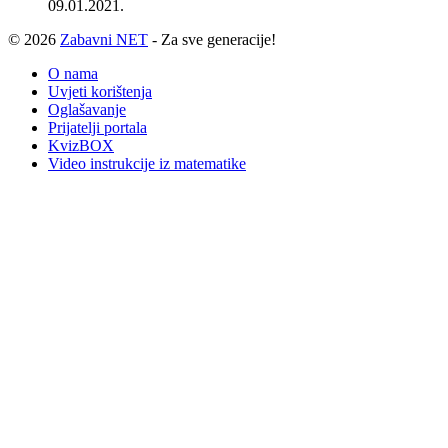
09.01.2021.
© 2026
Zabavni NET
- Za sve generacije!
O nama
Uvjeti korištenja
Oglašavanje
Prijatelji portala
KvizBOX
Video instrukcije iz matematike