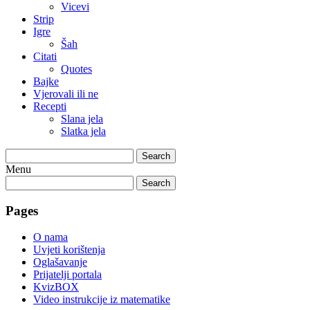
Vicevi
Strip
Igre
Šah
Citati
Quotes
Bajke
Vjerovali ili ne
Recepti
Slana jela
Slatka jela
Search
Menu
Search
Pages
O nama
Uvjeti korištenja
Oglašavanje
Prijatelji portala
KvizBOX
Video instrukcije iz matematike