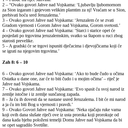
2 – “Ovako govori Jahve nad Vojskama: ‘Ljubavlju ljubomornom
za Sion izgaram i gnjevom velikim plamtim za nj! Vraćam se u Sion,
prebivati hoću sred Jeruzalema.’
3 – Ovako govori Jahve nad Vojskama: ‘Jeruzalem će se zvati
Gradom vjernosti i Gorom Jahve nad Vojskama, Gorom svetosti.’
4 – Ovako govori Jahve nad Vojskama: ‘Starci i starice opet će
posjedati po trgovima jeruzalemskim, svatko sa štapom u ruci zbog
starosti prevelike.
5 – A gradski će se trgovi ispuniti dječacima i djevojčicama koji će
se igrati na njegovim trgovima.’
Zah 8: 6 – 10
6 – Ovako govori Jahve nad Vojskama: ‘Ako to bude čudo u očima
Ostatka u dane one, zar će to biti čudo i u mojim očima’ – riječ je
Jahve nad Vojskama.
7 – Ovako govori Jahve nad Vojskama: ‘Evo spasit ću svoj narod iz
zemlje istočne i iz zemlje sunčanog zapada.
8 – Ja ću ih dovesti da se nastane usred Jeruzalema. I bit će mi narod
a ja ću im biti Bog u vjernosti i pravdi.’
9 – Ovako Govori Jahve nad Vojskama: ‘Neka ojačaju ruke vama
koji ovih dana slušate riječi ove iz usta proroka koji prorokuje od
dana kada bjehu položeni temelji Domu Jahve nad Vojskama da bi
se opet sagradilo Svetište.