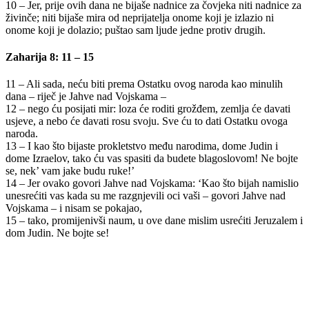
10 – Jer, prije ovih dana ne bijaše nadnice za čovjeka niti nadnice za
živinče; niti bijaše mira od neprijatelja onome koji je izlazio ni
onome koji je dolazio; puštao sam ljude jedne protiv drugih.
Zaharija 8: 11 – 15
11 – Ali sada, neću biti prema Ostatku ovog naroda kao minulih
dana – riječ je Jahve nad Vojskama –
12 – nego ću posijati mir: loza će roditi grožđem, zemlja će davati
usjeve, a nebo će davati rosu svoju. Sve ću to dati Ostatku ovoga
naroda.
13 – I kao što bijaste prokletstvo među narodima, dome Judin i
dome Izraelov, tako ću vas spasiti da budete blagoslovom! Ne bojte
se, nek’ vam jake budu ruke!’
14 – Jer ovako govori Jahve nad Vojskama: ‘Kao što bijah namislio
unesrećiti vas kada su me razgnjevili oci vaši – govori Jahve nad
Vojskama – i nisam se pokajao,
15 – tako, promijenivši naum, u ove dane mislim usrećiti Jeruzalem i
dom Judin. Ne bojte se!