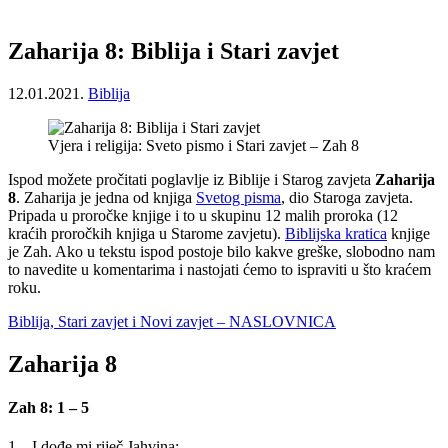
Zaharija 8: Biblija i Stari zavjet
12.01.2021.
Biblija
Vjera i religija: Sveto pismo i Stari zavjet – Zah 8
Ispod možete pročitati poglavlje iz Biblije i Starog zavjeta
Zaharija
8
. Zaharija je jedna od knjiga
Svetog pisma
, dio Staroga zavjeta.
Pripada u proročke knjige i to u skupinu 12 malih proroka (12
kraćih proročkih knjiga u Starome zavjetu).
Biblijska kratica
knjige
je Zah. Ako u tekstu ispod postoje bilo kakve greške, slobodno nam
to navedite u komentarima i nastojati ćemo to ispraviti u što kraćem
roku.
Biblija, Stari zavjet i Novi zavjet – NASLOVNICA
Zaharija 8
Zah 8: 1 – 5
1 – I dođe mi riječ Jahvina: