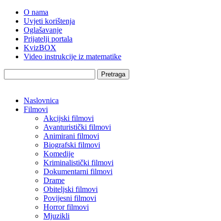
O nama
Uvjeti korištenja
Oglašavanje
Prijatelji portala
KvizBOX
Video instrukcije iz matematike
Pretraga
Naslovnica
Filmovi
Akcijski filmovi
Avanturistički filmovi
Animirani filmovi
Biografski filmovi
Komedije
Kriminalistički filmovi
Dokumentarni filmovi
Drame
Obiteljski filmovi
Povijesni filmovi
Horror filmovi
Mjuzikli