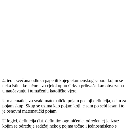
4. teol. svečana odluka pape ili kojeg ekumenskog sabora kojim se
neka istina konačno i za cjelokupnu Crkvu prihvaća kao obvezatna
u naučavanju i tumačenju katoličke vjere.
U matematici, za svaki matematički pojam postoji definicija, osim za
pojam skup. Skup se uzima kao pojam koji je sam po sebi jasan i to
je osnovni matematički pojam.
U logici, definicija (lat. definitio: ograničenje, određenje) je izraz
kojim se određuje sadržaj nekog pojma točno i jednosmisleno s