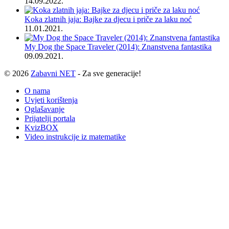
14.09.2022.
Koka zlatnih jaja: Bajke za djecu i priče za laku noć
11.01.2021.
My Dog the Space Traveler (2014): Znanstvena fantastika
09.09.2021.
© 2026
Zabavni NET
- Za sve generacije!
O nama
Uvjeti korištenja
Oglašavanje
Prijatelji portala
KvizBOX
Video instrukcije iz matematike