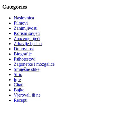
Categories
Naslovnica
Filmovi
Zanimljivosti
Korisni savjeti
Značenje riječi
Zdravlje i psiha
Duhovnost
Biografije
Psihotestovi
Zagonetke i mozgalice
Smiješne slike
Strip
Igre
Citati
Bajke
Vjerovali ili ne
Recepti