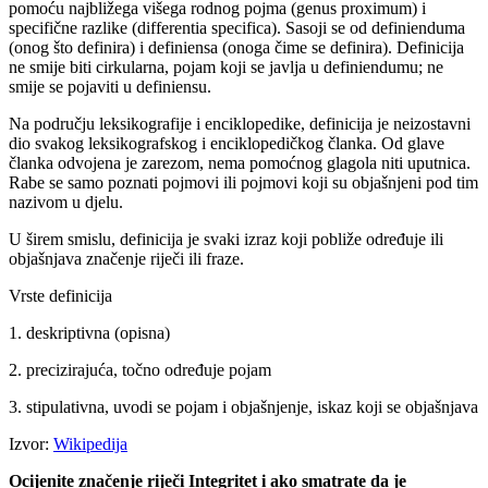
pomoću najbližega višega rodnog pojma (genus proximum) i
specifične razlike (differentia specifica). Sasoji se od definienduma
(onog što definira) i definiensa (onoga čime se definira). Definicija
ne smije biti cirkularna, pojam koji se javlja u definiendumu; ne
smije se pojaviti u definiensu.
Na području leksikografije i enciklopedike, definicija je neizostavni
dio svakog leksikografskog i enciklopedičkog članka. Od glave
članka odvojena je zarezom, nema pomoćnog glagola niti uputnica.
Rabe se samo poznati pojmovi ili pojmovi koji su objašnjeni pod tim
nazivom u djelu.
U širem smislu, definicija je svaki izraz koji pobliže određuje ili
objašnjava značenje riječi ili fraze.
Vrste definicija
1. deskriptivna (opisna)
2. precizirajuća, točno određuje pojam
3. stipulativna, uvodi se pojam i objašnjenje, iskaz koji se objašnjava
Izvor:
Wikipedija
Ocijenite značenje riječi Integritet i ako smatrate da je