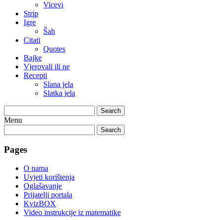
Vicevi
Strip
Igre
Šah
Citati
Quotes
Bajke
Vjerovali ili ne
Recepti
Slana jela
Slatka jela
Search
Menu
Search
Pages
O nama
Uvjeti korištenja
Oglašavanje
Prijatelji portala
KvizBOX
Video instrukcije iz matematike