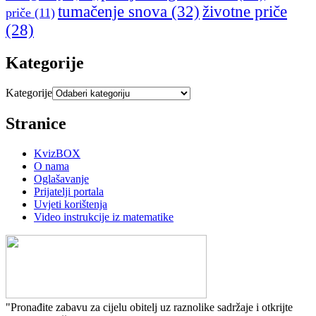
tumačenje snova
(32)
životne priče
priče
(11)
(28)
Kategorije
Kategorije
Stranice
KvizBOX
O nama
Oglašavanje
Prijatelji portala
Uvjeti korištenja
Video instrukcije iz matematike
"Pronađite zabavu za cijelu obitelj uz raznolike sadržaje i otkrijte