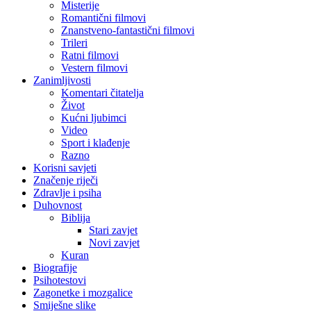
Misterije
Romantični filmovi
Znanstveno-fantastični filmovi
Trileri
Ratni filmovi
Vestern filmovi
Zanimljivosti
Komentari čitatelja
Život
Kućni ljubimci
Video
Sport i klađenje
Razno
Korisni savjeti
Značenje riječi
Zdravlje i psiha
Duhovnost
Biblija
Stari zavjet
Novi zavjet
Kuran
Biografije
Psihotestovi
Zagonetke i mozgalice
Smiješne slike