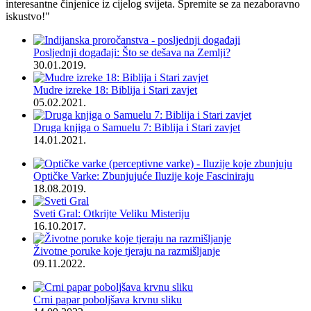
interesantne činjenice iz cijelog svijeta. Spremite se za nezaboravno
iskustvo!"
Posljednji događaji: Što se dešava na Zemlji?
30.01.2019.
Mudre izreke 18: Biblija i Stari zavjet
05.02.2021.
Druga knjiga o Samuelu 7: Biblija i Stari zavjet
14.01.2021.
Optičke Varke: Zbunjujuće Iluzije koje Fasciniraju
18.08.2019.
Sveti Gral: Otkrijte Veliku Misteriju
16.10.2017.
Životne poruke koje tjeraju na razmišljanje
09.11.2022.
Crni papar poboljšava krvnu sliku