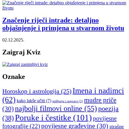
Značenje riječi intrade: detaljno
objašnjenje i primjena u stvarnom životu
02.12.2025.
Zaigraj Kviz
Oznake
Imena i nadimci
Horoskop i astrologija
(25)
(62)
mudre priče
kako lakše učiti
(7)
mišljenja i rasprave
(2)
najbolji filmovi online
(55)
poezija
(30)
Poruke i čestitke
(101)
(38)
povijesne
povijesne građevine
(30)
fotografije
(22)
strašne