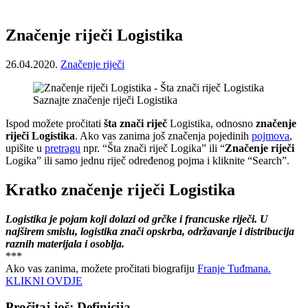
Značenje riječi Logistika
26.04.2020.
Značenje riječi
Saznajte značenje riječi Logistika
Ispod možete pročitati
šta znači riječ
Logistika, odnosno
značenje
riječi Logistika
. Ako vas zanima još značenja pojedinih
pojmova
,
upišite u
pretragu
npr. “Šta znači riječ Logika” ili “
Značenje riječi
Logika” ili samo jednu riječ određenog pojma i kliknite “Search”.
Kratko značenje riječi Logistika
Logistika je pojam koji dolazi od grčke i francuske riječi. U
najširem smislu, logistika znači opskrba, održavanje i distribucija
raznih materijala i osoblja.
***
Ako vas zanima, možete pročitati biografiju
Franje Tuđmana.
KLIKNI OVDJE
Pročitaj još: Definicija