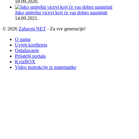
18.09.2020.
Jako smiješni vicevi koji će vas dobro nasmijati
14.09.2021.
© 2026
Zabavni NET
- Za sve generacije!
O nama
Uvjeti korištenja
Oglašavanje
Prijatelji portala
KvizBOX
Video instrukcije iz matematike