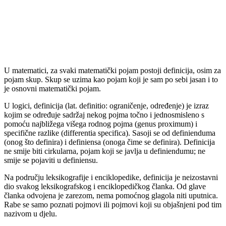
U matematici, za svaki matematički pojam postoji definicija, osim za
pojam skup. Skup se uzima kao pojam koji je sam po sebi jasan i to
je osnovni matematički pojam.
U logici, definicija (lat. definitio: ograničenje, određenje) je izraz
kojim se određuje sadržaj nekog pojma točno i jednosmisleno s
pomoću najbližega višega rodnog pojma (genus proximum) i
specifične razlike (differentia specifica). Sasoji se od definienduma
(onog što definira) i definiensa (onoga čime se definira). Definicija
ne smije biti cirkularna, pojam koji se javlja u definiendumu; ne
smije se pojaviti u definiensu.
Na području leksikografije i enciklopedike, definicija je neizostavni
dio svakog leksikografskog i enciklopedičkog članka. Od glave
članka odvojena je zarezom, nema pomoćnog glagola niti uputnica.
Rabe se samo poznati pojmovi ili pojmovi koji su objašnjeni pod tim
nazivom u djelu.