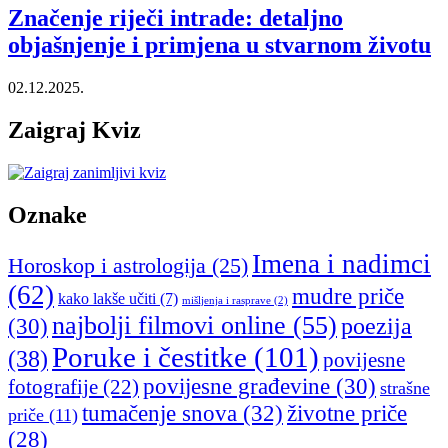
Značenje riječi intrade: detaljno
objašnjenje i primjena u stvarnom životu
02.12.2025.
Zaigraj Kviz
Oznake
Imena i nadimci
Horoskop i astrologija
(25)
(62)
mudre priče
kako lakše učiti
(7)
mišljenja i rasprave
(2)
najbolji filmovi online
(55)
poezija
(30)
Poruke i čestitke
(101)
(38)
povijesne
povijesne građevine
(30)
fotografije
(22)
strašne
tumačenje snova
(32)
životne priče
priče
(11)
(28)