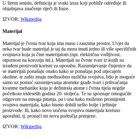
U širem smislu, definicija je svaki izraz koji pobliže određuje ili
objašnjava značenje riječi ili fraze.
IZVOR:
Wikipedija
Materijal
Materijal je čvrsta tvar koja ima masu i zauzima prostor. Uvjet da
neka tvar bude materijal je taj da mora imati jedno ili više specifičnih
svojstava koja ju čine materijalom (npr. električna vodljivost,
otpornost na koroziju itd.). Materijali su čvrste tvari iz kojih su
izrađeni proizvodi korisni za uporabu. Razumijevanje činjenice da
se materijali ponašaju onako kako se ponašaju pod utjecajem
okoline, te zašto imaju međusobno različita svojstva, bilo je moguće
samo uz pomoć razumijevanja atomske građe tvari i prihvaćanja
kvantne mehanike koja je definirala atome i čvrsta tijela negdje
početkom tridesetih godina 20. stoljeća. Te su spoznaje omogućile
odgovore na mnoga pitanja, pa i ona kako možemo promijeniti
svojstva materijala, kako bismo dobili nešto bolje i jeftinije
proizvode. Ili, kako novo uočena svojstva materijala korisno
uporabiti, tj. pronaći im nova područja primjene.
IZVOR:
Wikipedija