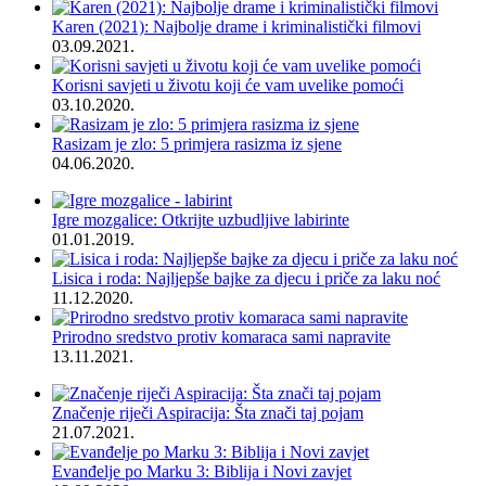
Karen (2021): Najbolje drame i kriminalistički filmovi
03.09.2021.
Korisni savjeti u životu koji će vam uvelike pomoći
03.10.2020.
Rasizam je zlo: 5 primjera rasizma iz sjene
04.06.2020.
Igre mozgalice: Otkrijte uzbudljive labirinte
01.01.2019.
Lisica i roda: Najljepše bajke za djecu i priče za laku noć
11.12.2020.
Prirodno sredstvo protiv komaraca sami napravite
13.11.2021.
Značenje riječi Aspiracija: Šta znači taj pojam
21.07.2021.
Evanđelje po Marku 3: Biblija i Novi zavjet