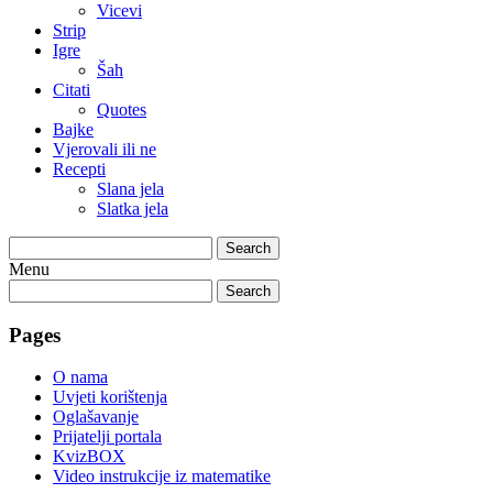
Vicevi
Strip
Igre
Šah
Citati
Quotes
Bajke
Vjerovali ili ne
Recepti
Slana jela
Slatka jela
Search
Menu
Search
Pages
O nama
Uvjeti korištenja
Oglašavanje
Prijatelji portala
KvizBOX
Video instrukcije iz matematike