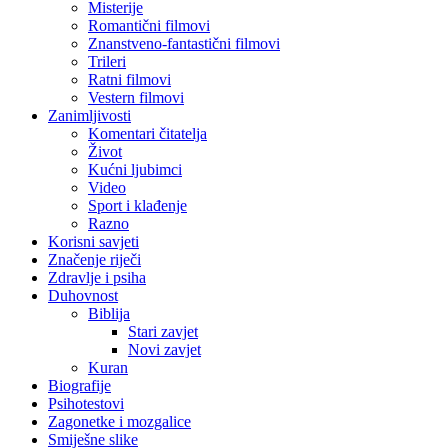
Misterije
Romantični filmovi
Znanstveno-fantastični filmovi
Trileri
Ratni filmovi
Vestern filmovi
Zanimljivosti
Komentari čitatelja
Život
Kućni ljubimci
Video
Sport i klađenje
Razno
Korisni savjeti
Značenje riječi
Zdravlje i psiha
Duhovnost
Biblija
Stari zavjet
Novi zavjet
Kuran
Biografije
Psihotestovi
Zagonetke i mozgalice
Smiješne slike