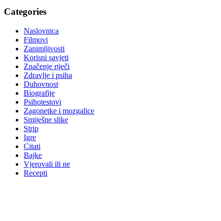
Categories
Naslovnica
Filmovi
Zanimljivosti
Korisni savjeti
Značenje riječi
Zdravlje i psiha
Duhovnost
Biografije
Psihotestovi
Zagonetke i mozgalice
Smiješne slike
Strip
Igre
Citati
Bajke
Vjerovali ili ne
Recepti