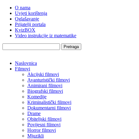
O nama
Uvjeti korištenja
Oglašavanje
Prijatelji portala
KvizBOX
Video instrukcije iz matematike
Pretraga
Naslovnica
Filmovi
Akcijski filmovi
Avanturistički filmovi
Animirani filmovi
Biografski filmovi
Komedije
Kriminalistički filmovi
Dokumentarni filmovi
Drame
Obiteljski filmovi
Povijesni filmovi
Horror filmovi
Mjuzikli