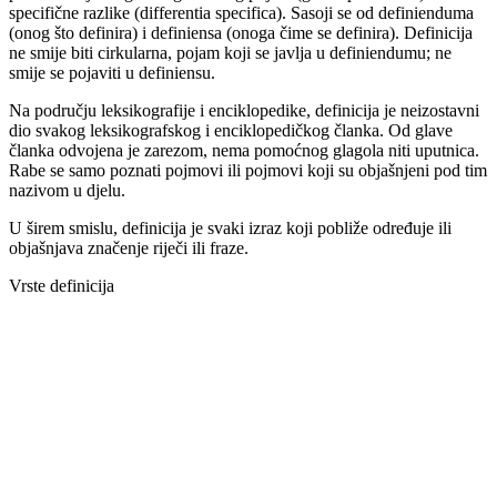
specifične razlike (differentia specifica). Sasoji se od definienduma
(onog što definira) i definiensa (onoga čime se definira). Definicija
ne smije biti cirkularna, pojam koji se javlja u definiendumu; ne
smije se pojaviti u definiensu.
Na području leksikografije i enciklopedike, definicija je neizostavni
dio svakog leksikografskog i enciklopedičkog članka. Od glave
članka odvojena je zarezom, nema pomoćnog glagola niti uputnica.
Rabe se samo poznati pojmovi ili pojmovi koji su objašnjeni pod tim
nazivom u djelu.
U širem smislu, definicija je svaki izraz koji pobliže određuje ili
objašnjava značenje riječi ili fraze.
Vrste definicija