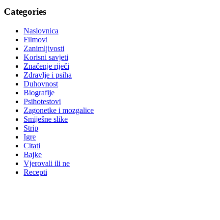
Categories
Naslovnica
Filmovi
Zanimljivosti
Korisni savjeti
Značenje riječi
Zdravlje i psiha
Duhovnost
Biografije
Psihotestovi
Zagonetke i mozgalice
Smiješne slike
Strip
Igre
Citati
Bajke
Vjerovali ili ne
Recepti