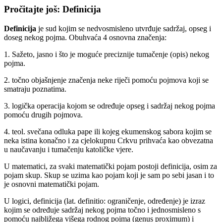
Pročitajte još: Definicija
Definicija
je sud kojim se nedvosmisleno utvrđuje sadržaj, opseg i
doseg nekog pojma. Obuhvaća 4 osnovna značenja:
1. Sažeto, jasno i što je moguće preciznije tumačenje (opis) nekog
pojma.
2. točno objašnjenje značenja neke riječi pomoću pojmova koji se
smatraju poznatima.
3. logička operacija kojom se određuje opseg i sadržaj nekog pojma
pomoću drugih pojmova.
4. teol. svečana odluka pape ili kojeg ekumenskog sabora kojim se
neka istina konačno i za cjelokupnu Crkvu prihvaća kao obvezatna
u naučavanju i tumačenju katoličke vjere.
U matematici, za svaki matematički pojam postoji definicija, osim za
pojam skup. Skup se uzima kao pojam koji je sam po sebi jasan i to
je osnovni matematički pojam.
U logici, definicija (lat. definitio: ograničenje, određenje) je izraz
kojim se određuje sadržaj nekog pojma točno i jednosmisleno s
pomoću najbližega višega rodnog pojma (genus proximum) i