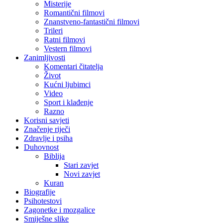
Misterije
Romantični filmovi
Znanstveno-fantastični filmovi
Trileri
Ratni filmovi
Vestern filmovi
Zanimljivosti
Komentari čitatelja
Život
Kućni ljubimci
Video
Sport i klađenje
Razno
Korisni savjeti
Značenje riječi
Zdravlje i psiha
Duhovnost
Biblija
Stari zavjet
Novi zavjet
Kuran
Biografije
Psihotestovi
Zagonetke i mozgalice
Smiješne slike