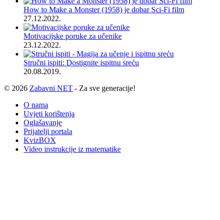
How to Make a Monster (1958) je dobar Sci-Fi film
27.12.2022.
Motivacijske poruke za učenike
23.12.2022.
Stručni ispiti: Dostignite ispitnu sreću
20.08.2019.
© 2026
Zabavni NET
- Za sve generacije!
O nama
Uvjeti korištenja
Oglašavanje
Prijatelji portala
KvizBOX
Video instrukcije iz matematike