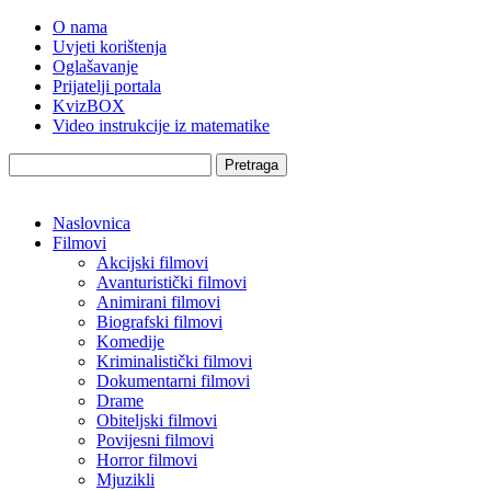
O nama
Uvjeti korištenja
Oglašavanje
Prijatelji portala
KvizBOX
Video instrukcije iz matematike
Pretraga
Naslovnica
Filmovi
Akcijski filmovi
Avanturistički filmovi
Animirani filmovi
Biografski filmovi
Komedije
Kriminalistički filmovi
Dokumentarni filmovi
Drame
Obiteljski filmovi
Povijesni filmovi
Horror filmovi
Mjuzikli