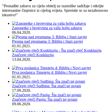
"Pronađite zabavu za cijelu obitelj uz raznolike sadržaje i otkrijte
interesantne činjenice iz cijelog svijeta. Spremite se za nezaboravno
iskustvo!"
Zagonetke s brojevima za vašu bolju zabavu
06.04.2020.
Pjesma nad pjesmama 3: Biblija i Stari zavjet
01.01.2021.
Značenje riječi Konkluzija
13.04.2020.
Prva poslanica Timoteju 4: Biblija i Novi zavjet
01.01.2021.
Značenje riječi Sudbina: Šta znači taj pojam
17.09.2020.
Značenje riječi Pasija: Šta znači taj pojam
09.06.2020.