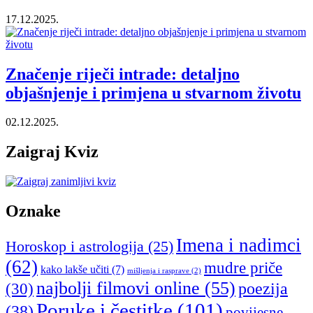
17.12.2025.
Značenje riječi intrade: detaljno
objašnjenje i primjena u stvarnom životu
02.12.2025.
Zaigraj Kviz
Oznake
Imena i nadimci
Horoskop i astrologija
(25)
(62)
mudre priče
kako lakše učiti
(7)
mišljenja i rasprave
(2)
najbolji filmovi online
(55)
poezija
(30)
Poruke i čestitke
(101)
(38)
povijesne