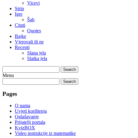
Vicevi
Strip
Igre
Šah
Citati
Quotes
Bajke
Vjerovali ili ne
Recepti
Slana jela
Slatka jela
Search
Menu
Search
Pages
O nama
Uvjeti korištenja
Oglašavanje
Prijatelji portala
KvizBOX
Video instrukcije iz matematike