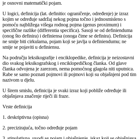
je osnovni matematički pojam.
U logici, definicija (lat. definitio: ograničenje, određenje) je izraz
kojim se određuje sadržaj nekog pojma točno i jednosmisleno s
pomoću najbližega višega rodnog pojma (genus proximum) i
specifične razlike (differentia specifica). Sasoji se od definienduma
(onog što definira) i definiensa (onoga čime se definira). Definicija
ne smije biti cirkularna, pojam koji se javlja u definiendumu; ne
smije se pojaviti u definiensu.
Na području leksikografije i enciklopedike, definicija je neizostavni
dio svakog leksikografskog i enciklopedičkog članka. Od glave
članka odvojena je zarezom, nema pomoćnog glagola niti uputnica.
Rabe se samo poznati pojmovi ili pojmovi koji su objašnjeni pod tim
nazivom u djelu.
U širem smislu, definicija je svaki izraz koji pobliže određuje ili
objašnjava značenje riječi ili fraze.
Vrste definicija
1. deskriptivna (opisna)
2. precizirajuća, točno određuje pojam
3. stipulativna, uvodi se pojam i objašnjenje, iskaz koji se objašnjava