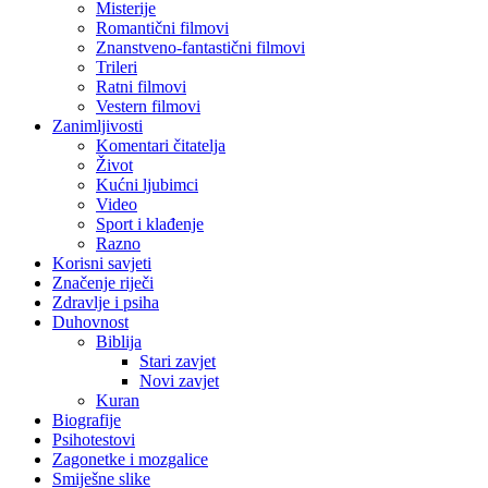
Misterije
Romantični filmovi
Znanstveno-fantastični filmovi
Trileri
Ratni filmovi
Vestern filmovi
Zanimljivosti
Komentari čitatelja
Život
Kućni ljubimci
Video
Sport i klađenje
Razno
Korisni savjeti
Značenje riječi
Zdravlje i psiha
Duhovnost
Biblija
Stari zavjet
Novi zavjet
Kuran
Biografije
Psihotestovi
Zagonetke i mozgalice
Smiješne slike