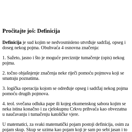
Pročitajte još: Definicija
Definicija
je sud kojim se nedvosmisleno utvrđuje sadržaj, opseg i
doseg nekog pojma. Obuhvaća 4 osnovna značenja:
1. Sažeto, jasno i što je moguće preciznije tumačenje (opis) nekog
pojma.
2. točno objašnjenje značenja neke riječi pomoću pojmova koji se
smatraju poznatima.
3. logička operacija kojom se određuje opseg i sadržaj nekog pojma
pomoću drugih pojmova.
4. teol. svečana odluka pape ili kojeg ekumenskog sabora kojim se
neka istina konačno i za cjelokupnu Crkvu prihvaća kao obvezatna
u naučavanju i tumačenju katoličke vjere.
U matematici, za svaki matematički pojam postoji definicija, osim za
pojam skup. Skup se uzima kao pojam koji je sam po sebi jasan i to