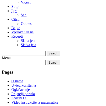
Vicevi
Strip
Igre
Šah
Citati
Quotes
Bajke
Vjerovali ili ne
Recepti
Slana jela
Slatka jela
Search
Menu
Search
Pages
O nama
Uvjeti korištenja
Oglašavanje
Prijatelji portala
KvizBOX
Video instrukcije iz matematike