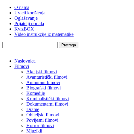
O nama
Uvjeti korištenja
Oglašavanje
Prijatelji portala
KvizBOX
Video instrukcije iz matematike
Pretraga
Naslovnica
Filmovi
Akcijski filmovi
Avanturistički filmovi
Animirani filmovi
Biografski filmovi
Komedije
Kriminalistički filmovi
Dokumentarni filmovi
Drame
Obiteljski filmovi
Povijesni filmovi
Horror filmovi
Mjuzikli