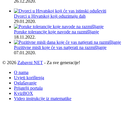
26.12.2020.
Dvorci u Hrvatskoj koji oduzimaju dah
29.01.2020.
Poruke tolerancije koje navode na razmišljanje
18.11.2022.
Pozitivne misli koje će vas natjerati na razmišljanje
07.01.2020.
© 2026
Zabavni NET
- Za sve generacije!
O nama
Uvjeti korištenja
Oglašavanje
Prijatelji portala
KvizBOX
Video instrukcije iz matematike