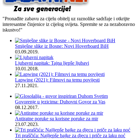
"Pronađite zabavu za cijelu obitelj uz raznolike sadržaje i otkrijte
interesantne činjenice iz cijelog svijeta. Spremite se za nezaboravno
iskustvo!"
Smiješne slike iz Bosne: Novi Hoverboard BiH
03.09.2019.
Ljubavni napitak: Tajna ljepše ljubavi
10.01.2018.
Lapwing (2021): Filmovi na temu povijesti
27.11.2021.
Govorenje u jezicima: Duhovni Govor za Vas
08.12.2017.
Antiratne poruke su korisne poruke za mir
23.07.2023.
Tri praščića: Najljepše bajke za djecu i priče za laku noć