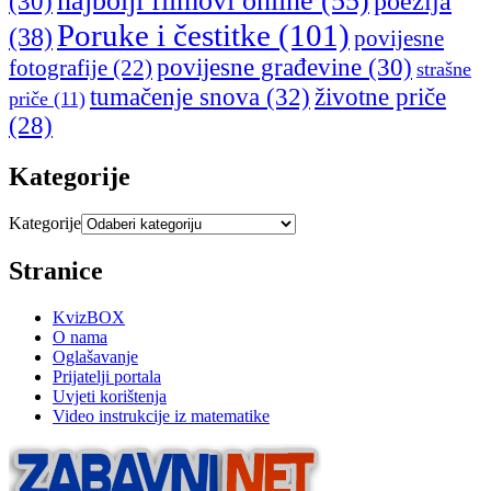
najbolji filmovi online
(55)
poezija
(30)
Poruke i čestitke
(101)
(38)
povijesne
povijesne građevine
(30)
fotografije
(22)
strašne
tumačenje snova
(32)
životne priče
priče
(11)
(28)
Kategorije
Kategorije
Stranice
KvizBOX
O nama
Oglašavanje
Prijatelji portala
Uvjeti korištenja
Video instrukcije iz matematike