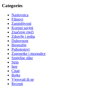
Categories
Naslovnica
Filmovi
Zanimljivosti
Korisni savjeti
Značenje riječi
Zdravlje i psiha
Duhovnost
Biografije
Psihotestovi
Zagonetke i mozgalice
Smiješne slike
Strip
Igre
Citati
Bajke
Vjerovali ili ne
Recepti