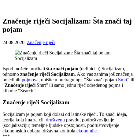
Značenje riječi Socijalizam: Šta znači taj
pojam
24.08.2020.
Značenje riječi
Socijalizam
Ispod možete pročitati
šta znači pojam
(definicija) Socijalizam,
odnosno
značenje riječi Socijalizam
. Ako vas zanima još značenja
pojedinih
pojmova
, upišite u pretragu npr. “Šta znači pojam
Smrt
” ili
“
Značenje riječi
Smrt” ili samo jednu riječ određenog pojma i
kliknite “Search”.
Značenje riječi Socijalizam
Socijalizam je pojam koji dolazi od latinske riječi. To znači ideja,
teorija koja ima za cilj
društvenu
pravdu, podruštvovljenje
(socijalizaciju) temeljne ljudske opstojnosti, podruštvovljenje
ekonomskih dobara, državna kontrola
ekonomije
.
***