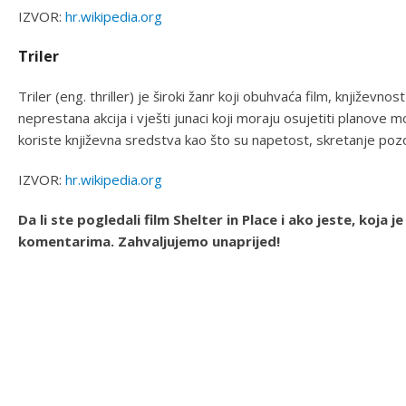
IZVOR:
hr.wikipedia.org
Triler
Triler (eng. thriller) je široki žanr koji obuhvaća film, književnost
neprestana akcija i vješti junaci koji moraju osujetiti planove m
koriste književna sredstva kao što su napetost, skretanje pozor
IZVOR:
hr.wikipedia.org
Da li ste pogledali film Shelter in Place i ako jeste, koja
komentarima. Zahvaljujemo unaprijed!