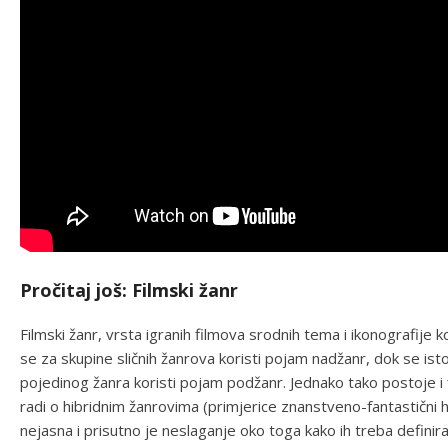
Pročitaj još: Filmski žanr
Filmski žanr, vrsta igranih filmova srodnih tema i ikonografije
se za skupine sličnih žanrova koristi pojam nadžanr, dok se 
pojedinog žanra koristi pojam podžanr. Jednako tako postoje i 
radi o hibridnim žanrovima (primjerice znanstveno-fantastični h
nejasna i prisutno je neslaganje oko toga kako ih treba definirati 