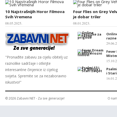
10 Najstrašnijih Horor Filmova
Four Flies on Grey Vel
Svih Vremena
je dobar triler
08.05.2025.
08.01.2023.
Online
razne
29.06.
Fever 
Mister
"Pronađite zabavu za cijelu obitelj uz
15.10.
raznolike sadržaje i otkrijte
Psalmi 
interesantne činjenice iz cijelog
i Star
svijeta. Spremite se za nezaboravno
16.01.
iskustvo!"
© 2026
Zabavni NET
- Za sve generacije!
O na