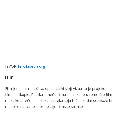
IZVOR:
hr.wikipedia.org
Film
Film (eng. film – kožica, opna, tanki sloj) vizualna je projekcij
film je slikopis. Razlika između filma i snimke je u tome što fil
rijeka koja teče je snimka, a rijeka koja teče i zatim se ukaže b
razabire na temelju projekcije filmske snimke.