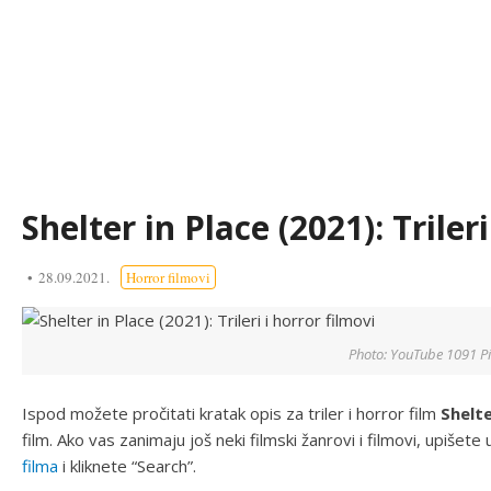
Shelter in Place (2021): Triler
28.09.2021.
Horror filmovi
Photo: YouTube 1091 Pi
Ispod možete pročitati kratak opis za triler i horror film
Shelte
film. Ako vas zanimaju još neki filmski žanrovi i filmovi, upišete
filma
i kliknete “Search”.