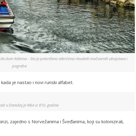
 bila dom Keltima – što je potvrđeno otkrićima ritualnih močvarnih ubojstava i
pogreba
kada je nastao i novi runski alfabet.
rad u Danskoj je Ribe iz 810. godine
kinzi, zajedno s Norvežanima i Šveđanima, koji su kolonizirali,