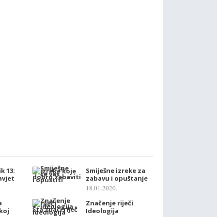
k 13:
Smiješne izreke za
zavjet
zabavu i opuštanje
18.01.2020.
a
Značenje riječi
koj
Ideologija