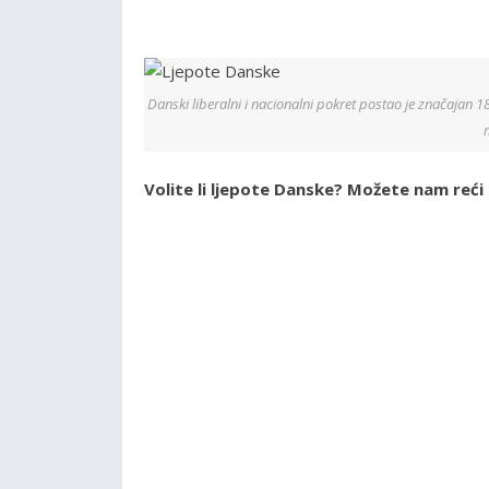
Danski liberalni i nacionalni pokret postao je značajan 
Volite li ljepote Danske? Možete nam reć