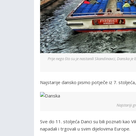
Prije nego što su je nastanili Skandinavci, Danska je
Najstarije dansko pismo potječe iz 7. stoljeća, 
Najstariji g
Sve do 11. stoljeća Danci su bili poznati kao Vi
napadali i trgovali u svim dijelovima Europe.