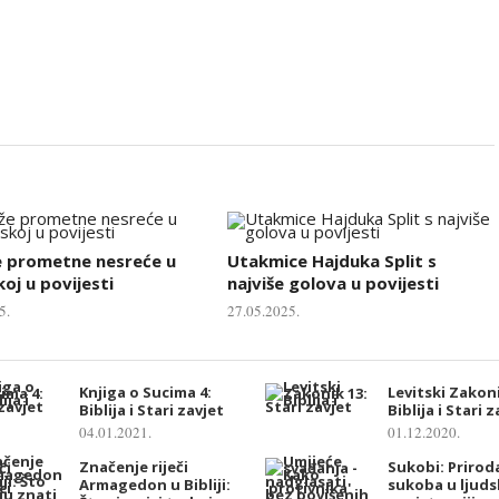
e prometne nesreće u
Utakmice Hajduka Split s
oj u povijesti
najviše golova u povijesti
5.
27.05.2025.
Knjiga o Sucima 4:
Levitski Zakoni
Biblija i Stari zavjet
Biblija i Stari 
04.01.2021.
01.12.2020.
Značenje riječi
Sukobi: Prirod
Armagedon u Bibliji:
sukoba u ljuds