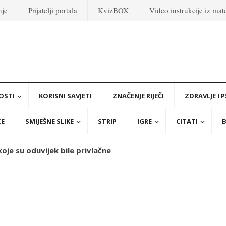
nje
Prijatelji portala
KvizBOX
Video instrukcije iz ma
OSTI
KORISNI SAVJETI
ZNAČENJE RIJEČI
ZDRAVLJE I 
CE
SMIJEŠNE SLIKE
STRIP
IGRE
CITATI
B
oje su oduvijek bile privlačne