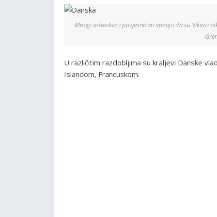
Mnogi arheolozi i povjesničari vjeruju da su Vikinzi 
Gren
U različitim razdobljima su kraljevi Danske vl
Islandom, Francuskom.