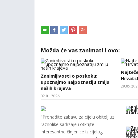
Možda će vas zanimati i ovo:
Najtež
Zanimljivosti o poskoku:
Hrvatsk
upoznajmo najpoznatiju zmiju
29.05.202
naših krajeva
02.01.2026.
"Pronađite zabavu za cijelu obitelj uz
raznolike sadržaje i otkrijte
interesantne činjenice iz cijelog