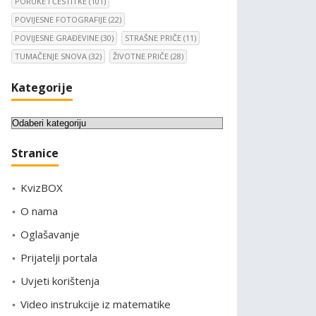
PORUKE I ČESTITKE
(101)
POVIJESNE FOTOGRAFIJE
(22)
POVIJESNE GRAĐEVINE
(30)
STRAŠNE PRIČE
(11)
TUMAČENJE SNOVA
(32)
ŽIVOTNE PRIČE
(28)
Kategorije
K
a
Stranice
t
e
KvizBOX
g
o
O nama
r
Oglašavanje
i
Prijatelji portala
j
e
Uvjeti korištenja
Video instrukcije iz matematike