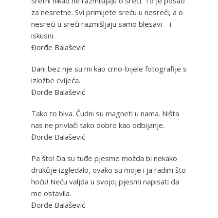
Sretni nikad ne razmišljaju o sreći. To je posao
za nesretne. Svi primijete sreću u nesreći, a o
nesreći u sreći razmišljaju samo blesavi – i
iskusni.
Đorđe Balašević
Dani bez nje su mi kao crno-bijele fotografije s
izložbe cvijeća.
Đorđe Balašević
Tako to biva. Čudni su magneti u nama. Ništa
nas ne privlači tako dobro kao odbijanje.
Đorđe Balašević
Pa što! Da su tuđe pjesme možda bi nekako
drukčije izgledalo, ovako su moje i ja radim što
hoću! Neću valjda u svojoj pjesmi napisati da
me ostavila.
Đorđe Balašević