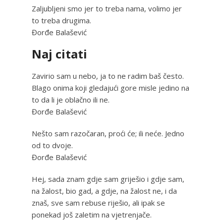
Zaljubljeni smo jer to treba nama, volimo jer
to treba drugima.
Đorđe Balašević
Naj citati
Zavirio sam u nebo, ja to ne radim baš često.
Blago onima koji gledajući gore misle jedino na
to da li je oblačno ili ne.
Đorđe Balašević
Nešto sam razočaran, proći će; ili neće. Jedno
od to dvoje.
Đorđe Balašević
Hej, sada znam gdje sam griješio i gdje sam,
na žalost, bio gad, a gdje, na žalost ne, i da
znaš, sve sam rebuse riješio, ali ipak se
ponekad još zaletim na vjetrenjače.