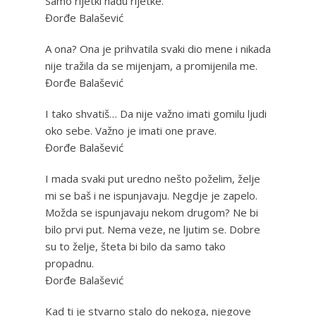
Samo rijetki nađu rijetke.
Đorđe Balašević
A ona? Ona je prihvatila svaki dio mene i nikada
nije tražila da se mijenjam, a promijenila me.
Đorđe Balašević
I tako shvatiš… Da nije važno imati gomilu ljudi
oko sebe. Važno je imati one prave.
Đorđe Balašević
I mada svaki put uredno nešto poželim, želje
mi se baš i ne ispunjavaju. Negdje je zapelo.
Možda se ispunjavaju nekom drugom? Ne bi
bilo prvi put. Nema veze, ne ljutim se. Dobre
su to želje, šteta bi bilo da samo tako
propadnu.
Đorđe Balašević
‎Kad ti je stvarno stalo do nekoga, njegove