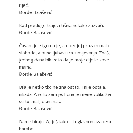
riječi.
Đorđe Balašević
Kad predugo traje, i tišina nekako zazvuči.
Đorđe Balašević
Čuvam je, sigurna je, a opet joj pružam malo
slobode, a puno ljubavi i razumijevanja. Znaš,
jednog dana bih volio da je moje dijete zove
mama.
Đorđe Balašević
Bila je netko tko ne zna ostati. I nije ostala,
nikada. A volio sam je. I ona je mene volila. Svi
su to znali, osim nas.
Đorđe Balašević
Dame biraju. O, još kako… I uglavnom izaberu
barabe.