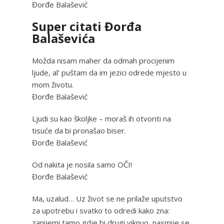
Đorđe Balašević
Super citati Đorđa
Balaševića
Možda nisam maher da odmah procijenim
ljude, al’ puštam da im jezici odrede mjesto u
mom životu.
Đorđe Balašević
Ljudi su kao školjke – moraš ih otvoriti na
tisuće da bi pronašao biser.
Đorđe Balašević
Od nakita je nosila samo OČI!
Đorđe Balašević
Ma, uzalud… Uz život se ne prilaže uputstvo
za upotrebu i svatko to odredi kako zna:
zanijemi tamo gdje bi drugi viknuo, nasmije se