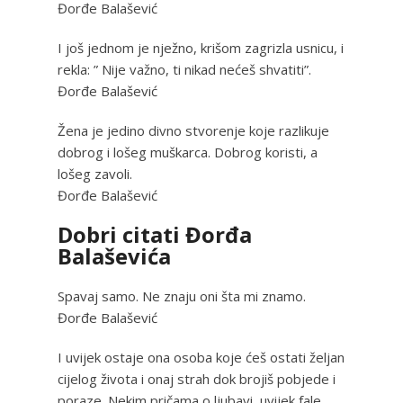
Đorđe Balašević
I još jednom je nježno, krišom zagrizla usnicu, i
rekla: ” Nije važno, ti nikad nećeš shvatiti”.
Đorđe Balašević
Žena je jedino divno stvorenje koje razlikuje
dobrog i lošeg muškarca. Dobrog koristi, a
lošeg zavoli.
Đorđe Balašević
Dobri citati Đorđa
Balaševića
Spavaj samo. Ne znaju oni šta mi znamo.
Đorđe Balašević
I uvijek ostaje ona osoba koje ćeš ostati željan
cijelog života i onaj strah dok brojiš pobjede i
poraze. Nekim pričama o ljubavi, uvijek fale