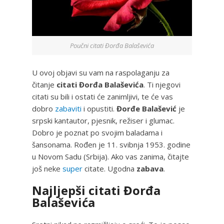
Poučni citati Đorđa Balaševića
U ovoj objavi su vam na raspolaganju za
čitanje
citati Đorđa Balaševića
. Ti njegovi
citati su bili i ostati će zanimljivi, te će vas
dobro
zabaviti
i opustiti.
Đorđe Balašević
je
srpski kantautor, pjesnik, režiser i glumac.
Dobro je poznat po svojim baladama i
šansonama. Rođen je 11. svibnja 1953. godine
u Novom Sadu (Srbija). Ako vas zanima, čitajte
još neke
super
citate. Ugodna
zabava
.
Najljepši citati Đorđa
Balaševića