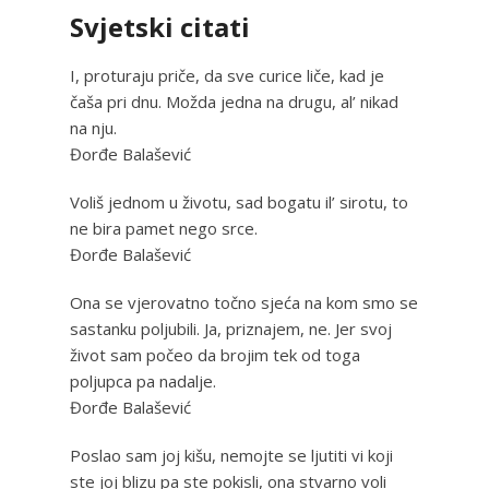
Svjetski citati
I, proturaju priče, da sve curice liče, kad je
čaša pri dnu. Možda jedna na drugu, al’ nikad
na nju.
Đorđe Balašević
Voliš jednom u životu, sad bogatu il’ sirotu, to
ne bira pamet nego srce.
Đorđe Balašević
Ona se vjerovatno točno sjeća na kom smo se
sastanku poljubili. Ja, priznajem, ne. Jer svoj
život sam počeo da brojim tek od toga
poljupca pa nadalje.
Đorđe Balašević
Poslao sam joj kišu, nemojte se ljutiti vi koji
ste joj blizu pa ste pokisli, ona stvarno voli