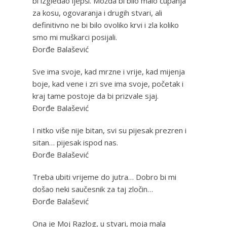
bi izgledao ljepši. Možda bi bilo malo čupanja
za kosu, ogovaranja i drugih stvari, ali
definitivno ne bi bilo ovoliko krvi i zla koliko
smo mi muškarci posijali.
Đorđe Balašević
Sve ima svoje, kad mrzne i vrije, kad mijenja
boje, kad vene i zri sve ima svoje, početak i
kraj tame postoje da bi prizvale sjaj.
Đorđe Balašević
I nitko više nije bitan, svi su pijesak prezren i
sitan… pijesak ispod nas.
Đorđe Balašević
Treba ubiti vrijeme do jutra… Dobro bi mi
došao neki saučesnik za taj zločin…
Đorđe Balašević
Ona je Moj Razlog, u stvari, moja mala