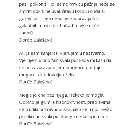
pazi, pokloniš li joj samo mrvicu pažnje neće se
smiriti dok ti ne uvali čitavu korpu i onda si
gotov. Jer Tuga nikad ne zaboravlja lica
galantnih mušterija. I nikad te više neće
zaobići.
Đorđe Balašević
Ali, ja sam sanjalica. Vjerujem u nestvarno.
Vjerujem u ono “ali” svaki put kada mi kažu da
se ne zavaravam. Jer nemoguće postaje
moguće, ako dovoljno želiš.
Đorđe Balašević
Mogla je ona bez njega. Itekako je mogla.
Odlično je glumila hladnokrvnost, pred svima
se trudila biti ravnodušna, iako se u njoj nešto
preokrene svaki put kad ga netko spomene.
Đorđe Balašević