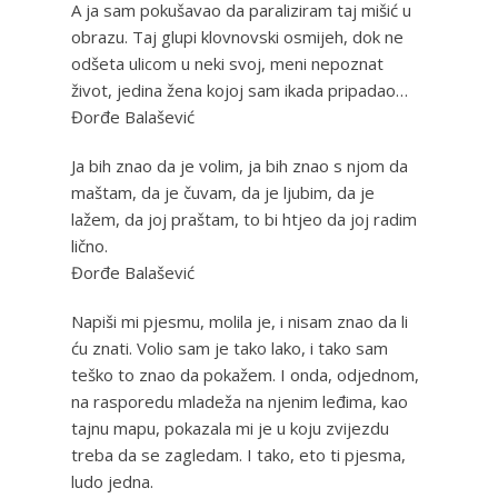
A ja sam pokušavao da paraliziram taj mišić u
obrazu. Taj glupi klovnovski osmijeh, dok ne
odšeta ulicom u neki svoj, meni nepoznat
život, jedina žena kojoj sam ikada pripadao…
Đorđe Balašević
Ja bih znao da je volim, ja bih znao s njom da
maštam, da je čuvam, da je ljubim, da je
lažem, da joj praštam, to bi htjeo da joj radim
lično.
Đorđe Balašević
Napiši mi pjesmu, molila je, i nisam znao da li
ću znati. Volio sam je tako lako, i tako sam
teško to znao da pokažem. I onda, odjednom,
na rasporedu mladeža na njenim leđima, kao
tajnu mapu, pokazala mi je u koju zvijezdu
treba da se zagledam. I tako, eto ti pjesma,
ludo jedna.