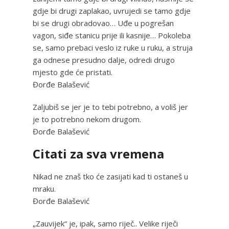
gdje bi drugi zaplakao, uvrujedi se tamo gdje
bi se drugi obradovao… Uđe u pogrešan
vagon, siđe stanicu prije ili kasnije… Pokoleba
se, samo prebaci veslo iz ruke u ruku, a struja
ga odnese presudno dalje, odredi drugo
mjesto gde će pristati.
Đorđe Balašević
Zaljubiš se jer je to tebi potrebno, a voliš jer
je to potrebno nekom drugom.
Đorđe Balašević
Citati za sva vremena
Nikad ne znaš tko će zasijati kad ti ostaneš u
mraku.
Đorđe Balašević
„Zauvijek“ je, ipak, samo riječ.. Velike riječi