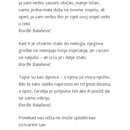
Ja sam netko sasvim običan, manje bitan,
samo jedna mala duša na ovome svijetu, ali
opet, ja sam netko tko je cijeli svoj svijet vidio
u tebi.
Đorđe Balašević
Kad ti je stvarno stalo do nekoga, njegove
greške ne mienjaju tvoja osjećanja, jer razum
se naljutio – ali srcu je i dalje stalo.
Đorđe Balašević
Tajne su kao djevice – s njima se mora nježno.
Bilo bi tako slatko naprosto im strgnuti bluzicu,
a opet, čarolija je potpuna tek ako ih pustiš da
se same otkriju.
Đorđe Balašević
Ponekad nas ništa ne može uplašiti kao
ostvareni san.