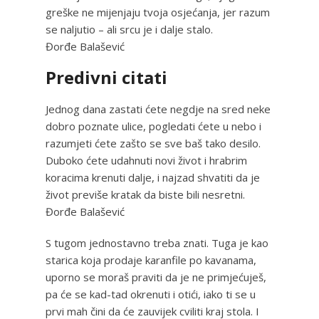
greške ne mijenjaju tvoja osjećanja, jer razum
se naljutio – ali srcu je i dalje stalo.
Đorđe Balašević
Predivni citati
Jednog dana zastati ćete negdje na sred neke
dobro poznate ulice, pogledati ćete u nebo i
razumjeti ćete zašto se sve baš tako desilo.
Duboko ćete udahnuti novi život i hrabrim
koracima krenuti dalje, i najzad shvatiti da je
život previše kratak da biste bili nesretni.
Đorđe Balašević
S tugom jednostavno treba znati. Tuga je kao
starica koja prodaje karanfile po kavanama,
uporno se moraš praviti da je ne primjećuješ,
pa će se kad-tad okrenuti i otići, iako ti se u
prvi mah čini da će zauvijek cviliti kraj stola. I