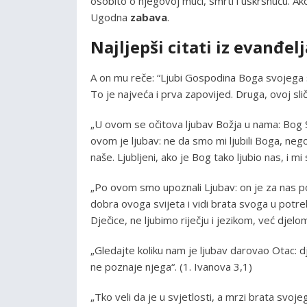
osobito o njegovoj muci, smrti i uskrsnuću. A
Ugodna
zabava
.
Najljepši citati iz evanđelj
A on mu reče: “Ljubi Gospodina Boga svojega
To je najveća i prva zapovijed. Druga, ovoj sl
„U ovom se očitova ljubav Božja u nama: Bog 
ovom je ljubav: ne da smo mi ljubili Boga, nego
naše. Ljubljeni, ako je Bog tako ljubio nas, i mi
„Po ovom smo upoznali Ljubav: on je za nas pol
dobra ovoga svijeta i vidi brata svoga u potre
Dječice, ne ljubimo riječju i jezikom, već djelo
„Gledajte koliku nam je ljubav darovao Otac: 
ne poznaje njega“. (1. Ivanova 3,1)
„Tko veli da je u svjetlosti, a mrzi brata svoje