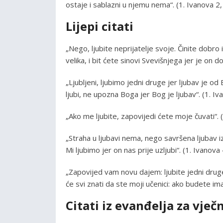
ostaje i sablazni u njemu nema“. (1. Ivanova 2,
Lijepi citati
„Nego, ljubite neprijatelje svoje. Činite dobro
velika, i bit ćete sinovi Svevišnjega jer je on
„Ljubljeni, ljubimo jedni druge jer ljubav je od
ljubi, ne upozna Boga jer Bog je ljubav“. (1. Iv
„Ako me ljubite, zapovijedi ćete moje čuvati“. 
„Straha u ljubavi nema, nego savršena ljubav izg
Mi ljubimo jer on nas prije uzljubi“. (1. Ivanova
„Zapovijed vam novu dajem: ljubite jedni druge;
će svi znati da ste moji učenici: ako budete ima
Citati iz evanđelja za vječ