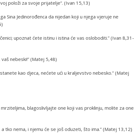
oj položi za svoje prijatelje“. (Ivan 15,13)
voga Sina Jedinorođenca da nijedan koji u njega vjeruje ne
6)
čenici; upoznat ćete istinu i istina će vas osloboditi.” (Ivan 8,31-
 vaš nebeski!” (Matej 5,48)
ostanete kao djeca, nećete ući u kraljevstvo nebesko.” (Matej
 mrziteljima, blagoslivljajte one koji vas proklinju, molite za one
ja; a tko nema, i njemu će se još oduzeti, što ima.” (Matej 13,12)