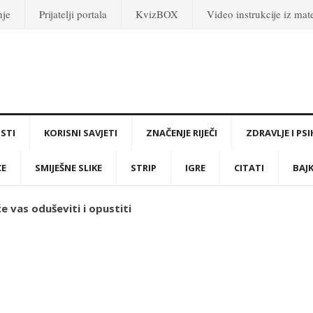
nje
Prijatelji portala
KvizBOX
Video instrukcije iz ma
STI
KORISNI SAVJETI
ZNAČENJE RIJEČI
ZDRAVLJE I PS
CE
SMIJEŠNE SLIKE
STRIP
IGRE
CITATI
BAJ
će vas oduševiti i opustiti