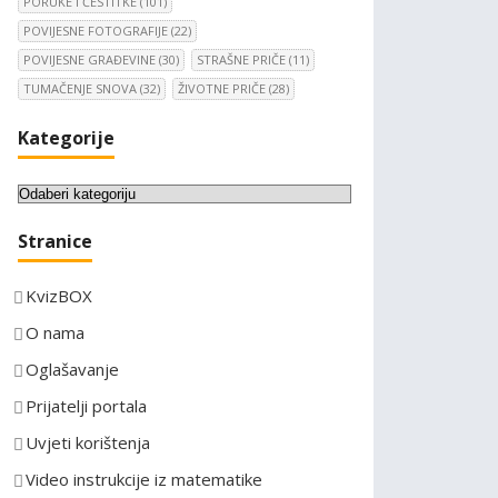
PORUKE I ČESTITKE
(101)
POVIJESNE FOTOGRAFIJE
(22)
POVIJESNE GRAĐEVINE
(30)
STRAŠNE PRIČE
(11)
TUMAČENJE SNOVA
(32)
ŽIVOTNE PRIČE
(28)
Kategorije
K
a
Stranice
t
e
KvizBOX
g
o
O nama
r
Oglašavanje
i
Prijatelji portala
j
e
Uvjeti korištenja
Video instrukcije iz matematike