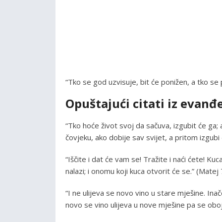
“Tko se god uzvisuje, bit će ponižen, a tko se 
Opuštajući citati iz evanđe
“Tko hoće život svoj da sačuva, izgubit će ga; a
čovjeku, ako dobije sav svijet, a pritom izgub
“Iščite i dat će vam se! Tražite i naći ćete! Kuca
nalazi; i onomu koji kuca otvorit će se.” (Matej
“I ne ulijeva se novo vino u stare mješine. In
novo se vino ulijeva u nove mješine pa se obo