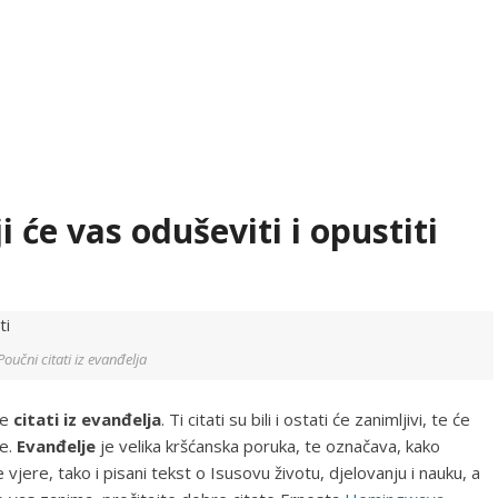
i će vas oduševiti i opustiti
Poučni citati iz evanđelja
je
citati iz evanđelja
. Ti citati su bili i ostati će zanimljivi, te će
je.
Evanđelje
je velika kršćanska poruka, te označava, kako
jere, tako i pisani tekst o Isusovu životu, djelovanju i nauku, a