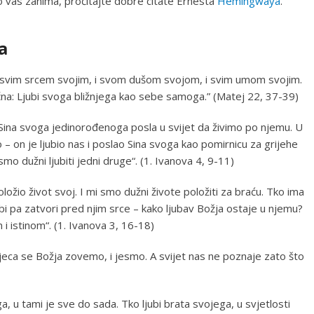
ko vas zanima, pročitajte dobre citate Ernesta
Hemingwaya
.
a
 svim srcem svojim, i svom dušom svojom, i svim umom svojim.
ična: Ljubi svoga bližnjega kao sebe samoga.” (Matej 22, 37-39)
Sina svoga jedinorođenoga posla u svijet da živimo po njemu. U
 – on je ljubio nas i poslao Sina svoga kao pomirnicu za grijehe
 smo dužni ljubiti jedni druge“. (1. Ivanova 4, 9-11)
ožio život svoj. I mi smo dužni živote položiti za braću. Tko ima
bi pa zatvori pred njim srce – kako ljubav Božja ostaje u njemu?
m i istinom“. (1. Ivanova 3, 16-18)
djeca se Božja zovemo, i jesmo. A svijet nas ne poznaje zato što
ga, u tami je sve do sada. Tko ljubi brata svojega, u svjetlosti