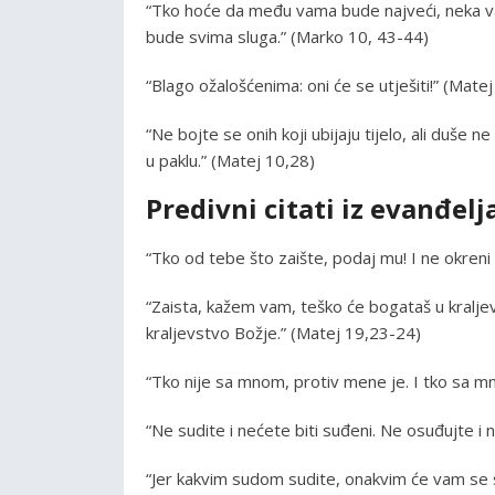
“Tko hoće da među vama bude najveći, neka va
bude svima sluga.” (Marko 10, 43-44)
“Blago ožalošćenima: oni će se utješiti!” (Matej
“Ne bojte se onih koji ubijaju tijelo, ali duše n
u paklu.” (Matej 10,28)
Predivni citati iz evanđelj
“Tko od tebe što zaište, podaj mu! I ne okren
“Zaista, kažem vam, teško će bogataš u kralje
kraljevstvo Božje.” (Matej 19,23-24)
“Tko nije sa mnom, protiv mene je. I tko sa m
“Ne sudite i nećete biti suđeni. Ne osuđujte i 
“Jer kakvim sudom sudite, onakvim će vam se s