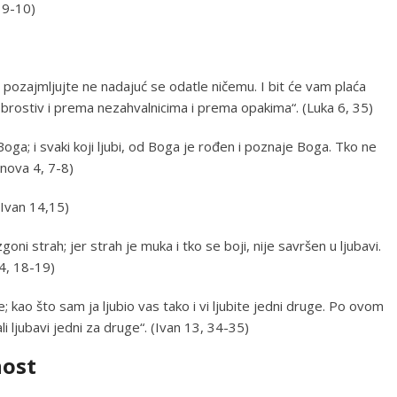
 9-10)
 i pozajmljujte ne nadajuć se odatle ničemu. I bit će vam plaća
 dobrostiv i prema nezahvalnicima i prema opakima“. (Luka 6, 35)
 Boga; i svaki koji ljubi, od Boga je rođen i poznaje Boga. Tko ne
anova 4, 7-8)
(Ivan 14,15)
oni strah; jer strah je muka i tko se boji, nije savršen u ljubavi.
 4, 18-19)
 kao što sam ja ljubio vas tako i vi ljubite jedni druge. Po ovom
li ljubavi jedni za druge“. (Ivan 13, 34-35)
nost