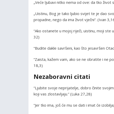
„Veće ljubavi nitko nema od ove: da tko život sv
„Uistinu, Bog je tako ljubio svijet te je dao s
propadne, nego da ima život vječni“. (Ivan 3,1
“Ako ostanete u mojoj riječi, uistinu, moji ste u
32)
“Budite dakle savršeni, kao što jesavršen Otac
“Zaista, kažem vam, ako se ne obratite i ne p
18,3)
Nezaboravni citati
“Ljubite svoje neprijatelje, dobro činite svojim
koji vas zlostavljaju.” (Luka 27,28)
“Jer tko ima, još će mu se dati i imat će izobil