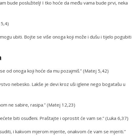
m bude poslužitelj! I tko hoće da među vama bude prvi, neka
 5,4)
e mogu ubiti. Bojte se više onoga koji može i dušu i tijelo pogubiti
a
i se od onoga koji hoće da mu pozajmiš.” (Matej 5,42)
vstvo nebesko. Lakše je devi kroz uši iglene nego bogatašu u
nom ne sabire, rasipa.” (Matej 12,23)
nećete biti osuđeni. Praštajte i oprostit će vam se.” (Luka 6,37)
uditi, i kakvom mjerom mjerite, onakvom će vam se mjeriti.”