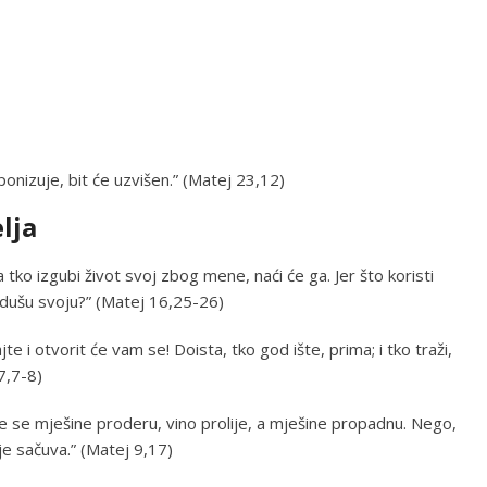
ponizuje, bit će uzvišen.” (Matej 23,12)
lja
 tko izgubi život svoj zbog mene, naći će ga. Jer što koristi
i dušu svoju?” (Matej 16,25-26)
jte i otvorit će vam se! Doista, tko god ište, prima; i tko traži,
 7,7-8)
ače se mješine proderu, vino prolije, a mješine propadnu. Nego,
je sačuva.” (Matej 9,17)