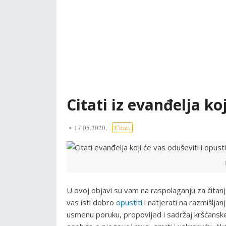
Citati iz evanđelja koj
17.05.2020.
Citati
U ovoj objavi su vam na raspolaganju za čitan
vas isti dobro
opustiti
i natjerati na razmišljan
usmenu poruku, propovijed i sadržaj kršćanske v