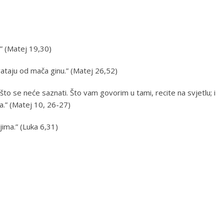
i.” (Matej 19,30)
hvataju od mača ginu.” (Matej 26,52)
o što se neće saznati. Što vam govorim u tami, recite na svjetlu; i
a.” (Matej 10, 26-27)
njima.” (Luka 6,31)