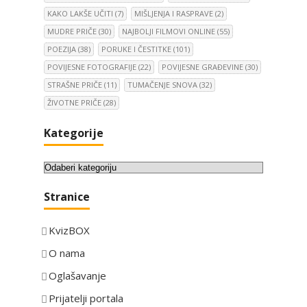
KAKO LAKŠE UČITI
(7)
MIŠLJENJA I RASPRAVE
(2)
MUDRE PRIČE
(30)
NAJBOLJI FILMOVI ONLINE
(55)
POEZIJA
(38)
PORUKE I ČESTITKE
(101)
POVIJESNE FOTOGRAFIJE
(22)
POVIJESNE GRAĐEVINE
(30)
STRAŠNE PRIČE
(11)
TUMAČENJE SNOVA
(32)
ŽIVOTNE PRIČE
(28)
Kategorije
K
a
Stranice
t
e
KvizBOX
g
o
O nama
r
Oglašavanje
i
Prijatelji portala
j