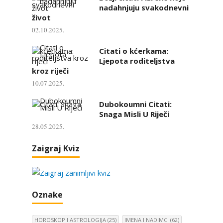
nadahnjuju svakodnevni
život
02.10.2025.
Citati o kćerkama:
Ljepota roditeljstva
kroz riječi
10.07.2025.
Dubokoumni Citati:
Snaga Misli U Riječi
28.05.2025.
Zaigraj Kviz
Oznake
HOROSKOP I ASTROLOGIJA
(25)
IMENA I NADIMCI
(62)