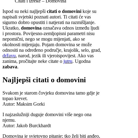
Citati i izreke – Domovina
Ispod su neki najljepši
citati o domovini
koje su
napisali svjetski poznati autori. Ti citati će vas
sigurno dobro opustiti i natjerati na razmišljanje.
Ukratko,
domovina
označava odnos između ljudi
i prostora. Povijesno-zemljopisni parametri nisu
nepomični, nego se mogu mijenjati, ako se
okolnosti mijenjaju. Pojam domovina se može
odnositi na određeno područje, krajolik, selo, grad,
državu
, narod, jezik ili vjeroispovijest. Ako vas
zanima, pročitajte neke citate o
jutru
. Ugodna
zabava
.
Najljepši citati o domovini
Svakom je starom čovjeku domovina tamo gdje je
topao krevet.
Autor: Maksim Gorki
I najzaslužniji duguje domovini više nego ona
njemu.
Autor: Jakob Burckhardt
Domovina je svjetovno pitanje; tko želi biti anđeo,