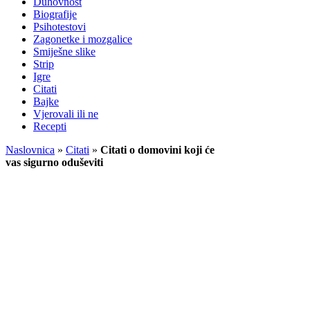
Duhovnost
Biografije
Psihotestovi
Zagonetke i mozgalice
Smiješne slike
Strip
Igre
Citati
Bajke
Vjerovali ili ne
Recepti
Naslovnica
»
Citati
»
Citati o domovini koji će
vas sigurno oduševiti