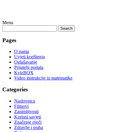
Menu
Search
Pages
O nama
Uvjeti korištenja
Oglašavanje
Prijatelji portala
KvizBOX
Video instrukcije iz matematike
Categories
Naslovnica
Filmovi
Zanimljivosti
Korisni savjeti
Značenje riječi
Zdravlje i psiha