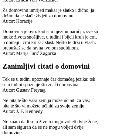
Za domovinu umrijeti makar je slatko i dično, ja
držim da je slađe živjeti za domovinu.
Autor: Horacije
Domovina je ovo: kad si u njezinu naručju, sve su
muke života snošljive, u tuđini i bijeli kruh je crn,
u domaji i crni krušac slast. Nešto te drži u vlasti,
prepuštaš se da ravna tvojom sudbinom.
Autor: Marija Jurić Zagorka
Zanimljivi citati o domovini
Tek se u tuđini upoznaje čar domaćeg jezika; tek
se u tuđini spoznaje što znači domovina.
Autor: Gustav Freytag
Ne pitajte što vaša zemlja može učiniti za vas;
pitajte što vi možete učiniti za svoju zemlju.
Autor: J. F. Kennedy
Ne znam da li se u životu mogu voljeti dvije žene,
ali sam siguran da se ne mogu voljeti dvije
domovine.