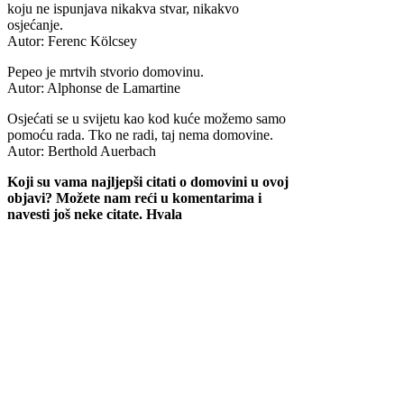
koju ne ispunjava nikakva stvar, nikakvo
osjećanje.
Autor: Ferenc Kölcsey
Pepeo je mrtvih stvorio domovinu.
Autor: Alphonse de Lamartine
Osjećati se u svijetu kao kod kuće možemo samo
pomoću rada. Tko ne radi, taj nema domovine.
Autor: Berthold Auerbach
Koji su vama najljepši citati o domovini u ovoj
objavi? Možete nam reći u komentarima i
navesti još neke citate. Hvala