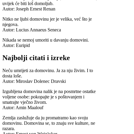
uvijek će biti loš domoljub.
Autor: Joseph Ernest Renan
Nitko ne ljubi domovinu jer je velika, već što je
njegova.
Autor: Lucius Annaeus Seneca
Nikada se nemoj umoriti u davanju domovini.
Autor: Euripid
Najbolji citati i izreke
Neću umrijeti za domovinu. Ja za nju živim. I to
dosta loše.
Autor: Miroslav Dolenec Dravski
Izgubljena domovina nalik je na posmrtne ostatke
voljene osobe: pokopajte je s poštovanjem i
smatrajte vječno živom.
Autor: Amin Maalouf
Zemlja zaslužuje da ju promatramo kao svoju
domovinu. Domovina se, to znaju sve kulture, ne
razara.
Autor: Ernest von Weizäcker