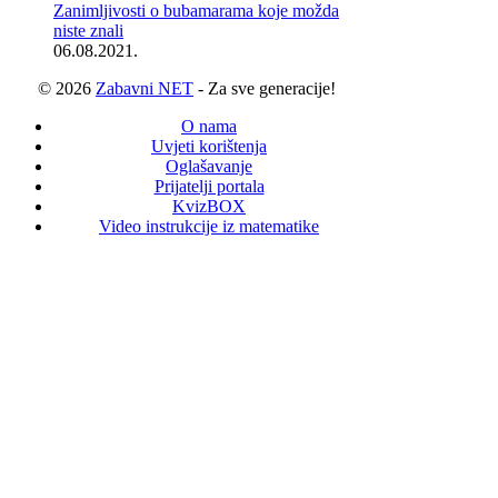
Zanimljivosti o bubamarama koje možda
niste znali
06.08.2021.
© 2026
Zabavni NET
- Za sve generacije!
O nama
Uvjeti korištenja
Oglašavanje
Prijatelji portala
KvizBOX
Video instrukcije iz matematike