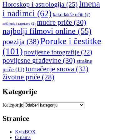
Imena
Horoskop i astrologija
(25)
i nadimci
(62)
kako lakše učiti
(7)
mudre priče
(30)
mišljenja i rasprave
(2)
najbolji filmovi online
(55)
Poruke i čestitke
poezija
(38)
(101)
povijesne fotografije
(22)
povijesne građevine
(30)
strašne
tumačenje snova
(32)
priče
(11)
životne priče
(28)
Kategorije
Kategorije
Stranice
KvizBOX
O nama