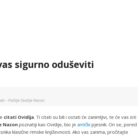
 vas sigurno oduševiti
tati – Publije Ovidije Nazon
je
citati Ovidija
. Ti citati su bili i ostati će zanimljivi, te će vas isti
je Nazon
poznatiji kao Ovidije, bio je
antički
pjesnik. On se, pored
esnika klasične rimske književnosti. Ako vas zanima, pročitajte