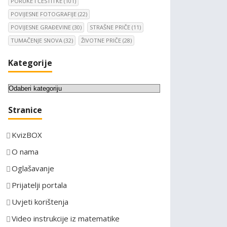
PORUKE I ČESTITKE
(101)
POVIJESNE FOTOGRAFIJE
(22)
POVIJESNE GRAĐEVINE
(30)
STRAŠNE PRIČE
(11)
TUMAČENJE SNOVA
(32)
ŽIVOTNE PRIČE
(28)
Kategorije
K
a
Stranice
t
e
KvizBOX
g
o
O nama
r
Oglašavanje
i
Prijatelji portala
j
e
Uvjeti korištenja
Video instrukcije iz matematike