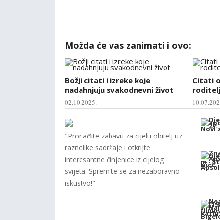
Možda će vas zanimati i ovo:
Božji citati i izreke koje
Citati 
nadahnjuju svakodnevni život
roditelj
02.10.2025.
10.07.202
"Pronađite zabavu za cijelu obitelj uz
raznolike sadržaje i otkrijte
interesantne činjenice iz cijelog
svijeta. Spremite se za nezaboravno
iskustvo!"