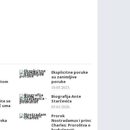
Eksplicitne poruke
su zanimljive
otom
poruke
10.05.2023.
Biografija Ante
ite se
Starčevića
oć uma
05.03.2020.
Prorok
ovka
Nostradamus i princ
Charles: Proroštva o
budućnosti