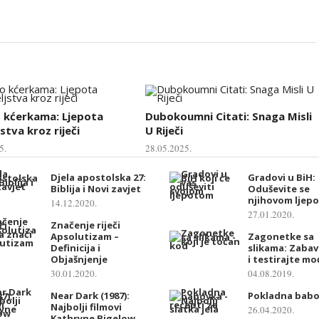
o kćerkama: Ljepota
Dubokoumni Citati: Snaga Misli
stva kroz riječi
U Riječi
5.
28.05.2025.
Djela apostolska 27:
Gradovi u BiH:
Biblija i Novi zavjet
Oduševite se
njihovom ljep
14.12.2020.
27.01.2020.
Značenje riječi
Apsolutizam –
Zagonetke sa
Definicija i
slikama: Zabav
Objašnjenje
i testirajte m
30.01.2020.
04.08.2019.
Near Dark (1987):
Pokladna bab
Najbolji filmovi
26.04.2020.
Kathryne Bigelow