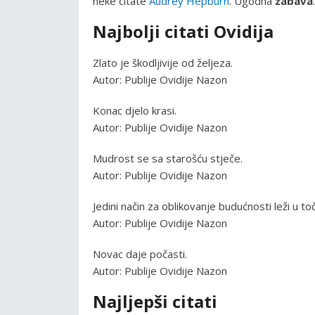
neke citate
Audrey Hepburn
. Ugodna
zabava
.
Najbolji citati Ovidija
Zlato je škodljivije od željeza.
Autor: Publije Ovidije Nazon
Konac djelo krasi.
Autor: Publije Ovidije Nazon
Mudrost se sa starošću stječe.
Autor: Publije Ovidije Nazon
Jedini način za oblikovanje budućnosti leži u to
Autor: Publije Ovidije Nazon
Novac daje počasti.
Autor: Publije Ovidije Nazon
Najljepši citati