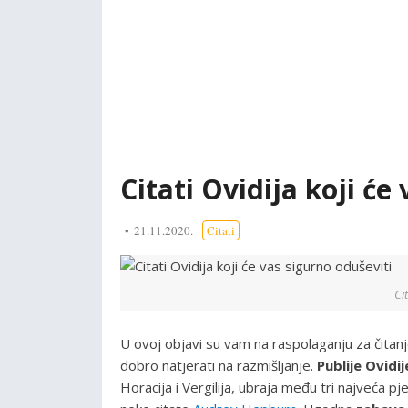
Citati Ovidija koji će
21.11.2020.
Citati
Ci
U ovoj objavi su vam na raspolaganju za čitan
dobro natjerati na razmišljanje.
Publije Ovidi
Horacija i Vergilija, ubraja među tri najveća pj