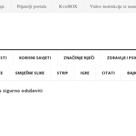
nje
Prijatelji portala
KvizBOX
Video instrukcije iz ma
STI
KORISNI SAVJETI
ZNAČENJE RIJEČI
ZDRAVLJE I PS
CE
SMIJEŠNE SLIKE
STRIP
IGRE
CITATI
BAJ
as sigurno oduševiti