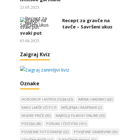
21.05.2025.
Recept za gravče na
tavče – Savršeni ukus
svaki put
03.04.2025.
Zaigraj Kviz
Oznake
HOROSKOP I ASTROLOGIJA
(25)
IMENA I NADIMCI
(62)
KAKO LAKŠE UČITI
(7)
MIŠLJENJA I RASPRAVE
(2)
MUDRE PRIČE
(30)
NAJBOLJI FILMOVI ONLINE
(55)
POEZIJA
(38)
PORUKE I ČESTITKE
(101)
POVIJESNE FOTOGRAFIJE
(22)
POVIJESNE GRAĐEVINE
(30)
STRAŠNE PRIČE
(11)
TUMAČENJE SNOVA
(32)