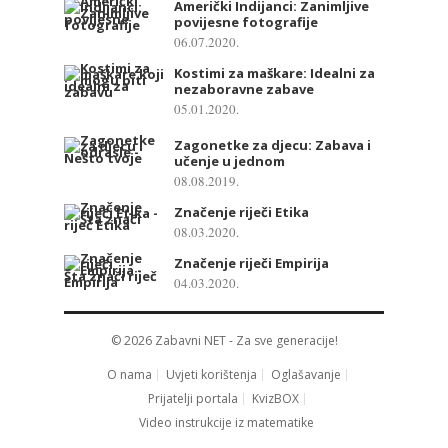
Američki Indijanci: Zanimljive
povijesne fotografije
06.07.2020.
Kostimi za maškare: Idealni za
nezaboravne zabave
05.01.2020.
Zagonetke za djecu: Zabava i
učenje u jednom
08.08.2019.
Značenje riječi Etika
08.03.2020.
Značenje riječi Empirija
04.03.2020.
© 2026
Zabavni NET
- Za sve generacije!
O nama
Uvjeti korištenja
Oglašavanje
Prijatelji portala
KvizBOX
Video instrukcije iz matematike