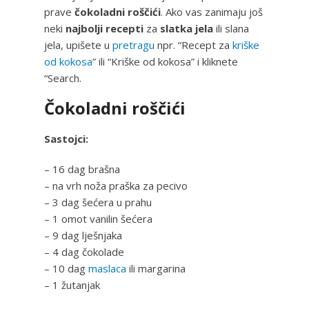
prave
čokoladni roščići
. Ako vas zanimaju još
neki
najbolji recepti
za
slatka jela
ili slana
jela, upišete u
pretragu
npr. “Recept za
kriške
od kokosa
” ili “Kriške od kokosa” i kliknete
“Search.
Čokoladni roščići
Sastojci:
– 16 dag brašna
– na vrh noža praška za pecivo
– 3 dag šećera u prahu
– 1 omot vanilin šećera
– 9 dag lješnjaka
– 4 dag čokolade
– 10 dag
maslaca
ili margarina
– 1 žutanjak