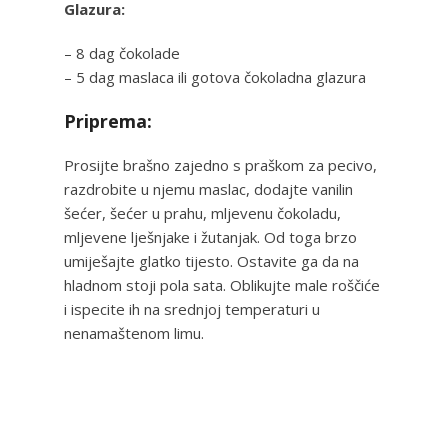
Glazura:
– 8 dag čokolade
– 5 dag maslaca ili gotova čokoladna glazura
Priprema:
Prosijte brašno zajedno s praškom za pecivo,
razdrobite u njemu maslac, dodajte vanilin
šećer, šećer u prahu, mljevenu čokoladu,
mljevene lješnjake i žutanjak. Od toga brzo
umiješajte glatko tijesto. Ostavite ga da na
hladnom stoji pola sata. Oblikujte male roščiće
i ispecite ih na srednjoj temperaturi u
nenamaštenom limu.