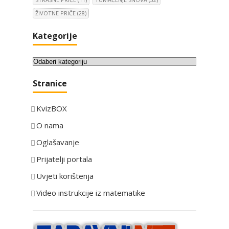
ŽIVOTNE PRIČE
(28)
Kategorije
K
a
Stranice
t
e
KvizBOX
g
o
O nama
r
Oglašavanje
i
Prijatelji portala
j
e
Uvjeti korištenja
Video instrukcije iz matematike