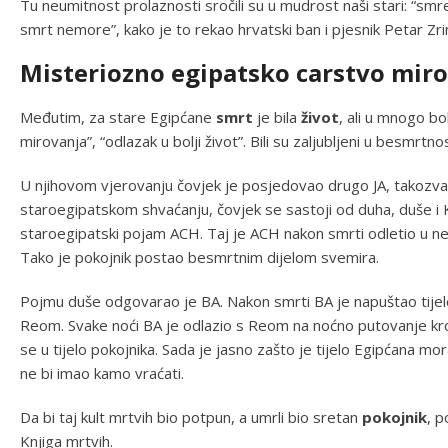
Tu neumitnost prolaznosti sročili su u mudrost naši stari: “smr
smrt nemore”, kako je to rekao hrvatski ban i pjesnik Petar Zrin
Misteriozno egipatsko carstvo mir
Međutim, za stare Egipćane
smrt
je bila
život
, ali u mnogo bo
mirovanja”, “odlazak u bolji život”. Bili su zaljubljeni u besmrtn
U njihovom vjerovanju čovjek je posjedovao drugo JA, takozvan
staroegipatskom shvaćanju, čovjek se sastoji od duha, duše 
staroegipatski pojam ACH. Taj je ACH nakon smrti odletio u ne
Tako je pokojnik postao besmrtnim dijelom svemira.
Pojmu duše odgovarao je BA. Nakon smrti BA je napuštao tijel
Reom. Svake noći BA je odlazio s Reom na noćno putovanje kro
se u tijelo pokojnika. Sada je jasno zašto je tijelo Egipćana mor
ne bi imao kamo vraćati.
Da bi taj kult mrtvih bio potpun, a umrli bio sretan
pokojnik
, p
Knjiga mrtvih.