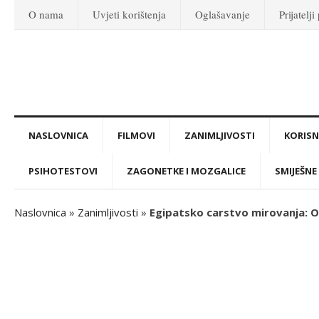
O nama
Uvjeti korištenja
Oglašavanje
Prijatelji
NASLOVNICA
FILMOVI
ZANIMLJIVOSTI
KORISNI
PSIHOTESTOVI
ZAGONETKE I MOZGALICE
SMIJEŠNE 
Naslovnica
»
Zanimljivosti
»
Egipatsko carstvo mirovanja: O