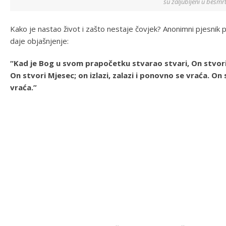
su zaljubljeni u besmr
Kako je nastao život i zašto nestaje čovjek? Anonimni pjesnik 
daje objašnjenje:
“Kad je Bog u svom prapočetku stvarao stvari, On stvori S
On stvori Mjesec; on izlazi, zalazi i ponovno se vraća. On 
vraća.”