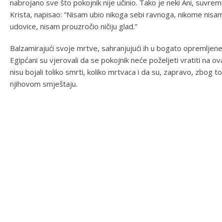
nabrojano sve što pokojnik nije učinio. Tako je neki Ani, suvrem
Krista, napisao: “Nisam ubio nikoga sebi ravnoga, nikome nisa
udovice, nisam prouzročio ničiju glad.”
Balzamirajući svoje mrtve, sahranjujući ih u bogato opremljene 
Egipćani su vjerovali da se pokojnik neće poželjeti vratiti na ov
nisu bojali toliko smrti, koliko mrtvaca i da su, zapravo, zbog t
njihovom smještaju.