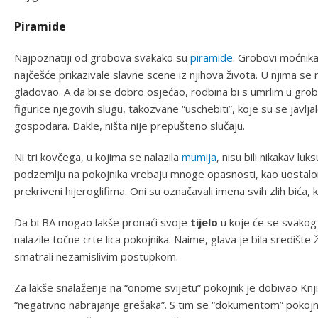
Piramide
Najpoznatiji od grobova svakako su
piramide
. Grobovi moćnika 
najčešće prikazivale slavne scene iz njihova života. U njima se n
gladovao. A da bi se dobro osjećao, rodbina bi s umrlim u grobni
figurice njegovih slugu, takozvane “uschebiti”, koje su se javljal
gospodara. Dakle, ništa nije prepušteno slučaju.
Ni tri kovčega, u kojima se nalazila
mumija
, nisu bili nikakav lu
podzemlju na pokojnika vrebaju mnoge opasnosti, kao uostalo
prekriveni hijeroglifima. Oni su označavali imena svih zlih bića, 
Da bi BA mogao lakše pronaći svoje
tijelo
u koje će se svakog 
nalazile točne crte lica pokojnika. Naime, glava je bila središte 
smatrali nezamislivim postupkom.
Za lakše snalaženje na “onome svijetu” pokojnik je dobivao Knj
“negativno nabrajanje grešaka”. S tim se “dokumentom” pokojn