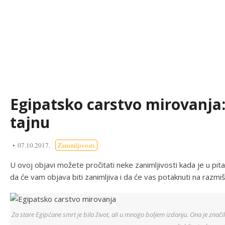
Egipatsko carstvo mirovanja:
tajnu
07.10.2017.
Zanimljivosti
U ovoj objavi možete pročitati neke zanimljivosti kada je u pit
da će vam objava biti zanimljiva i da će vas potaknuti na razmišl
Za stare Egipćane smrt je bila život, ali u mnogo boljem izdanju. Ona je značila