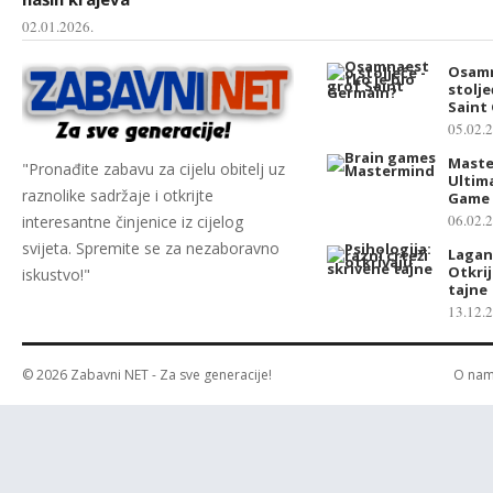
02.01.2026.
Osam
stolje
Saint
05.02.
Maste
"Pronađite zabavu za cijelu obitelj uz
Ultim
raznolike sadržaje i otkrijte
Game 
06.02.
interesantne činjenice iz cijelog
svijeta. Spremite se za nezaboravno
Lagani
Otkrij
iskustvo!"
tajne
13.12.
© 2026
Zabavni NET
- Za sve generacije!
O na