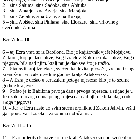
2 – sina Šaluma, sina Sadoka, sina Ahituba,
3 – sina Amarje, sina Azarje, sina Merajota,
4 – sina Zerahje, sina Uzije, sina Bukija,
5 – sina Abišue, sina Pinhasa, sina Eleazara, sina vrhovnog
svećenika Arona –
Ezr 7: 6 – 10
6 – taj Ezra vrati se iz Babilona. Bio je književnik vješt Mojsijevu
Zakonu, koji je dao Jahve, Bog Izraelov. Kako je ruka Jahve, Boga
njegova, bila nad njim, kralj mu je dao sve što je tražio.
7 – Stanovit broj Izraelaca, svećenika, levita, pjevača, vratara i sluga
krenuše u Jeruzalem sedme godine kralja Artakserksa.
8 – A Ezra je došao u Jeruzalem petoga mjeseca: bilo je to sedme
godine kraljeve.
9 – Pošao je iz Babilona prvoga dana prvoga mjeseca, a stigao je u
Jeruzalem prvoga dana petoga mjeseca: nad njim je bila blaga ruka
Boga njegova!
10 – Jer je Ezra nastojao svim srcem proniknuti Zakon Jahvin, vršiti
ga i poučavati Izraela u zakonima i običajima.
Ezr 7: 11 – 15
11 – Evo prijepisa isprave koju je kralj Artakserkso dao svećeniku