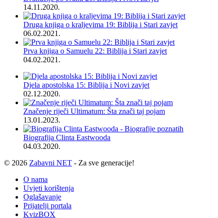
14.11.2020.
Druga knjiga o kraljevima 19: Biblija i Stari zavjet
06.02.2021.
Prva knjiga o Samuelu 22: Biblija i Stari zavjet
04.02.2021.
Djela apostolska 15: Biblija i Novi zavjet
02.12.2020.
Značenje riječi Ultimatum: Šta znači taj pojam
13.01.2023.
Biografija Clinta Eastwooda
04.03.2020.
© 2026
Zabavni NET
- Za sve generacije!
O nama
Uvjeti korištenja
Oglašavanje
Prijatelji portala
KvizBOX