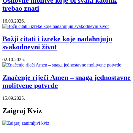
Osnovne molitve koje bi svaki katolik
trebao znati
16.03.2026.
Božji citati i izreke koje nadahnjuju
svakodnevni život
02.10.2025.
Značenje riječi Amen – snaga jednostavne
molitvene potvrde
15.09.2025.
Zaigraj Kviz