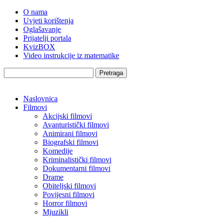
O nama
Uvjeti korištenja
Oglašavanje
Prijatelji portala
KvizBOX
Video instrukcije iz matematike
Pretraga
Naslovnica
Filmovi
Akcijski filmovi
Avanturistički filmovi
Animirani filmovi
Biografski filmovi
Komedije
Kriminalistički filmovi
Dokumentarni filmovi
Drame
Obiteljski filmovi
Povijesni filmovi
Horror filmovi
Mjuzikli