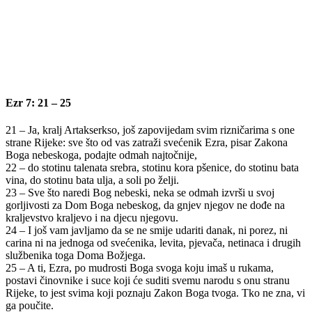
Ezr 7: 21 – 25
21 – Ja, kralj Artakserkso, još zapovijedam svim rizničarima s one
strane Rijeke: sve što od vas zatraži svećenik Ezra, pisar Zakona
Boga nebeskoga, podajte odmah najtočnije,
22 – do stotinu talenata srebra, stotinu kora pšenice, do stotinu bata
vina, do stotinu bata ulja, a soli po želji.
23 – Sve što naredi Bog nebeski, neka se odmah izvrši u svoj
gorljivosti za Dom Boga nebeskog, da gnjev njegov ne dođe na
kraljevstvo kraljevo i na djecu njegovu.
24 – I još vam javljamo da se ne smije udariti danak, ni porez, ni
carina ni na jednoga od svećenika, levita, pjevača, netinaca i drugih
službenika toga Doma Božjega.
25 – A ti, Ezra, po mudrosti Boga svoga koju imaš u rukama,
postavi činovnike i suce koji će suditi svemu narodu s onu stranu
Rijeke, to jest svima koji poznaju Zakon Boga tvoga. Tko ne zna, vi
ga poučite.