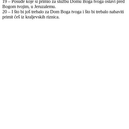
19 – Posuđe koje si primio za službu Domu Boga tvoga ostavi pred
Bogom tvojim, u Jeruzalemu.
20 – I što bi još trebalo za Dom Boga tvoga i što bi trebalo nabaviti
primit ćeš iz kraljevskih riznica.