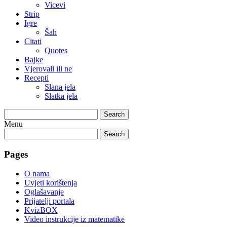
Vicevi
Strip
Igre
Šah
Citati
Quotes
Bajke
Vjerovali ili ne
Recepti
Slana jela
Slatka jela
Search
Menu
Search
Pages
O nama
Uvjeti korištenja
Oglašavanje
Prijatelji portala
KvizBOX
Video instrukcije iz matematike