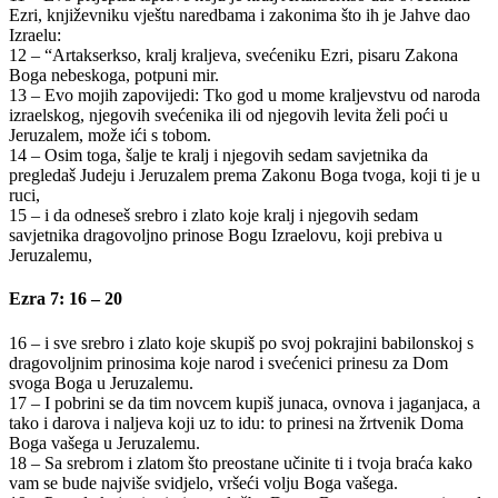
Ezri, književniku vještu naredbama i zakonima što ih je Jahve dao
Izraelu:
12 – “Artakserkso, kralj kraljeva, svećeniku Ezri, pisaru Zakona
Boga nebeskoga, potpuni mir.
13 – Evo mojih zapovijedi: Tko god u mome kraljevstvu od naroda
izraelskog, njegovih svećenika ili od njegovih levita želi poći u
Jeruzalem, može ići s tobom.
14 – Osim toga, šalje te kralj i njegovih sedam savjetnika da
pregledaš Judeju i Jeruzalem prema Zakonu Boga tvoga, koji ti je u
ruci,
15 – i da odneseš srebro i zlato koje kralj i njegovih sedam
savjetnika dragovoljno prinose Bogu Izraelovu, koji prebiva u
Jeruzalemu,
Ezra 7: 16 – 20
16 – i sve srebro i zlato koje skupiš po svoj pokrajini babilonskoj s
dragovoljnim prinosima koje narod i svećenici prinesu za Dom
svoga Boga u Jeruzalemu.
17 – I pobrini se da tim novcem kupiš junaca, ovnova i jaganjaca, a
tako i darova i naljeva koji uz to idu: to prinesi na žrtvenik Doma
Boga vašega u Jeruzalemu.
18 – Sa srebrom i zlatom što preostane učinite ti i tvoja braća kako
vam se bude najviše svidjelo, vršeći volju Boga vašega.