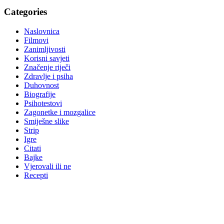
Categories
Naslovnica
Filmovi
Zanimljivosti
Korisni savjeti
Značenje riječi
Zdravlje i psiha
Duhovnost
Biografije
Psihotestovi
Zagonetke i mozgalice
Smiješne slike
Strip
Igre
Citati
Bajke
Vjerovali ili ne
Recepti