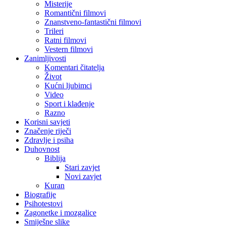
Misterije
Romantični filmovi
Znanstveno-fantastični filmovi
Trileri
Ratni filmovi
Vestern filmovi
Zanimljivosti
Komentari čitatelja
Život
Kućni ljubimci
Video
Sport i klađenje
Razno
Korisni savjeti
Značenje riječi
Zdravlje i psiha
Duhovnost
Biblija
Stari zavjet
Novi zavjet
Kuran
Biografije
Psihotestovi
Zagonetke i mozgalice
Smiješne slike