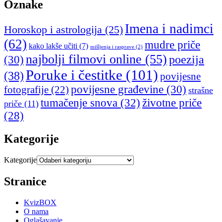
Oznake
Imena i nadimci
Horoskop i astrologija
(25)
(62)
mudre priče
kako lakše učiti
(7)
mišljenja i rasprave
(2)
najbolji filmovi online
(55)
poezija
(30)
Poruke i čestitke
(101)
(38)
povijesne
povijesne građevine
(30)
fotografije
(22)
strašne
tumačenje snova
(32)
životne priče
priče
(11)
(28)
Kategorije
Kategorije
Stranice
KvizBOX
O nama
Oglašavanje