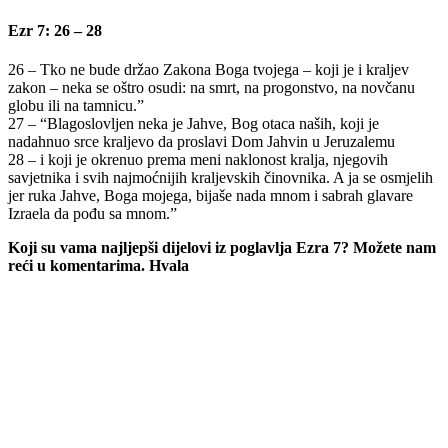
Ezr 7: 26 – 28
26 – Tko ne bude držao Zakona Boga tvojega – koji je i kraljev
zakon – neka se oštro osudi: na smrt, na progonstvo, na novčanu
globu ili na tamnicu.”
27 – “Blagoslovljen neka je Jahve, Bog otaca naših, koji je
nadahnuo srce kraljevo da proslavi Dom Jahvin u Jeruzalemu
28 – i koji je okrenuo prema meni naklonost kralja, njegovih
savjetnika i svih najmoćnijih kraljevskih činovnika. A ja se osmjelih
jer ruka Jahve, Boga mojega, bijaše nada mnom i sabrah glavare
Izraela da pođu sa mnom.”
Koji su vama najljepši dijelovi iz poglavlja Ezra 7? Možete nam
reći u komentarima. Hvala