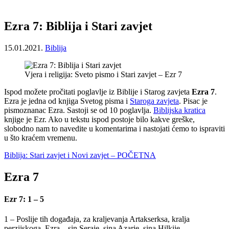
Ezra 7: Biblija i Stari zavjet
15.01.2021.
Biblija
Vjera i religija: Sveto pismo i Stari zavjet – Ezr 7
Ispod možete pročitati poglavlje iz Biblije i Starog zavjeta
Ezra 7
.
Ezra je jedna od knjiga Svetog pisma i
Staroga zavjeta
. Pisac je
pismoznanac Ezra. Sastoji se od 10 poglavlja.
Biblijska kratica
knjige je Ezr. Ako u tekstu ispod postoje bilo kakve greške,
slobodno nam to navedite u komentarima i nastojati ćemo to ispraviti
u što kraćem vremenu.
Biblija: Stari zavjet i Novi zavjet – POČETNA
Ezra 7
Ezr 7: 1 – 5
1 – Poslije tih događaja, za kraljevanja Artakserksa, kralja
perzijskoga, Ezra – sin Seraje, sina Azarje, sina Hilkije,