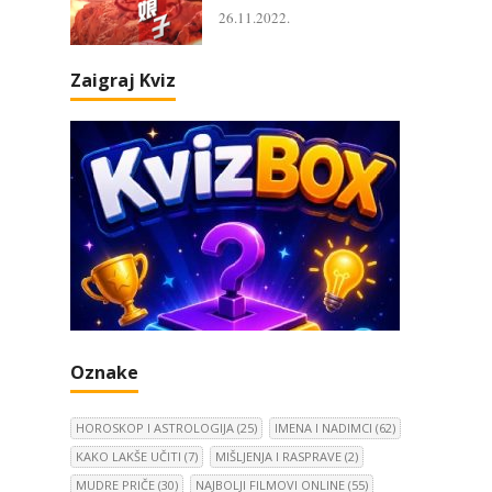
26.11.2022.
Zaigraj Kviz
Oznake
HOROSKOP I ASTROLOGIJA
(25)
IMENA I NADIMCI
(62)
KAKO LAKŠE UČITI
(7)
MIŠLJENJA I RASPRAVE
(2)
MUDRE PRIČE
(30)
NAJBOLJI FILMOVI ONLINE
(55)