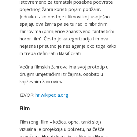
istovremeno za tematski posebne podvrste
pojedinog žanra koristi pojam podžanr.
Jednako tako postoje i filmovi koji uspješno
spajaju dva žanra pa se tu radi o hibridnim
žanrovima (primjerice znanstveno-fantastični
horor film). Često je kategorizacija filmova
nejasna i prisutno je neslaganje oko toga kako
ih treba definirati i klasificirati.
Većina filmskih žanrova ima svoj prototip u
drugim umjetničkim izričajima, osobito u
književnim žanrovima.
IZVOR:
hr.wikipedia.org
Film
Film (eng. film – kožica, opna, tanki sloj)
vizualna je projekcija u pokretu, najčešće
ozvučena. Hrvatski naziv za film je slikopis.