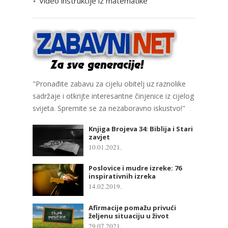
Video instrukcije iz matematike
"Pronađite zabavu za cijelu obitelj uz raznolike
sadržaje i otkrijte interesantne činjenice iz cijelog
svijeta. Spremite se za nezaboravno iskustvo!"
Knjiga Brojeva 34: Biblija i Stari
zavjet
10.01.2021.
Poslovice i mudre izreke: 76
inspirativnih izreka
14.02.2019.
Afirmacije pomažu privući
željenu situaciju u život
29.07.2021.