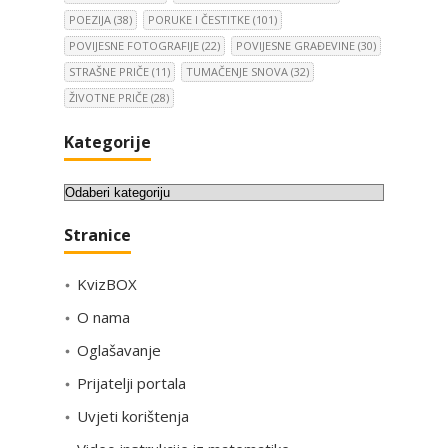
POEZIJA
(38)
PORUKE I ČESTITKE
(101)
POVIJESNE FOTOGRAFIJE
(22)
POVIJESNE GRAĐEVINE
(30)
STRAŠNE PRIČE
(11)
TUMAČENJE SNOVA
(32)
ŽIVOTNE PRIČE
(28)
Kategorije
K
a
Stranice
t
e
KvizBOX
g
o
O nama
r
Oglašavanje
i
Prijatelji portala
j
e
Uvjeti korištenja