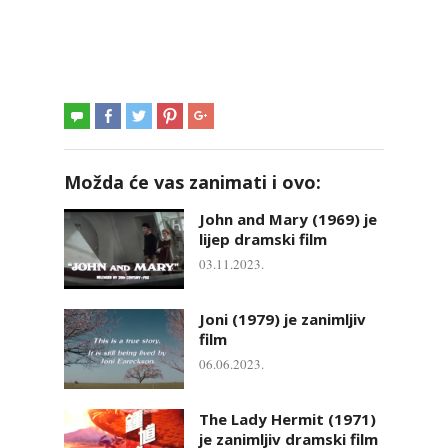
Možda će vas zanimati i ovo:
John and Mary (1969) je
lijep dramski film
03.11.2023.
Joni (1979) je zanimljiv
film
06.06.2023.
The Lady Hermit (1971)
je zanimljiv dramski film