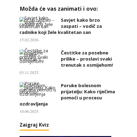
Možda će vas zanimati i ovo:
Savjet kako brzo
zaspati – vodič za
radnike koji žele kvalitetan san
15.02.2026.
Čestitke za posebne
prilike – proslavi svaki
trenutak s osmijehom!
03.11.2025.
Poruke bolesnom
prijatelju: Kako riječima
pomoći u procesu
ozdravljenja
10.06.2025.
Zaigraj Kviz