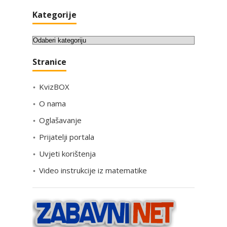
Kategorije
K
a
Stranice
t
e
KvizBOX
g
o
O nama
r
Oglašavanje
i
Prijatelji portala
j
e
Uvjeti korištenja
Video instrukcije iz matematike