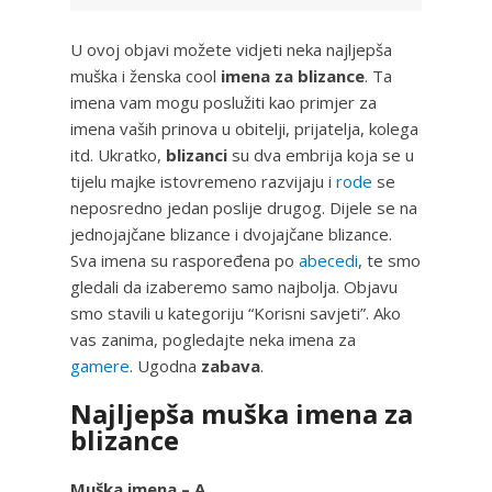
U ovoj objavi možete vidjeti neka najljepša
muška i ženska cool
imena za blizance
. Ta
imena vam mogu poslužiti kao primjer za
imena vaših prinova u obitelji, prijatelja, kolega
itd. Ukratko,
blizanci
su dva embrija koja se u
tijelu majke istovremeno razvijaju i
rode
se
neposredno jedan poslije drugog. Dijele se na
jednojajčane blizance i dvojajčane blizance.
Sva imena su raspoređena po
abecedi
, te smo
gledali da izaberemo samo najbolja. Objavu
smo stavili u kategoriju “Korisni savjeti”. Ako
vas zanima, pogledajte neka imena za
gamere
. Ugodna
zabava
.
Najljepša muška imena za
blizance
Muška imena – A