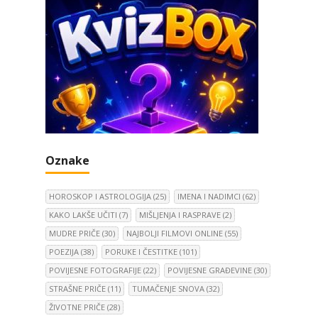
Oznake
HOROSKOP I ASTROLOGIJA
(25)
IMENA I NADIMCI
(62)
KAKO LAKŠE UČITI
(7)
MIŠLJENJA I RASPRAVE
(2)
MUDRE PRIČE
(30)
NAJBOLJI FILMOVI ONLINE
(55)
POEZIJA
(38)
PORUKE I ČESTITKE
(101)
POVIJESNE FOTOGRAFIJE
(22)
POVIJESNE GRAĐEVINE
(30)
STRAŠNE PRIČE
(11)
TUMAČENJE SNOVA
(32)
ŽIVOTNE PRIČE
(28)