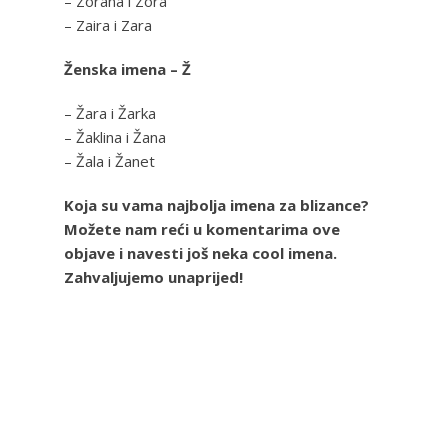
– Zorana i Zora
– Zaira i Zara
Ženska imena – Ž
– Žara i Žarka
– Žaklina i Žana
– Žala i Žanet
Koja su vama najbolja imena za blizance?
Možete nam reći u komentarima ove
objave i navesti još neka cool imena.
Zahvaljujemo unaprijed!