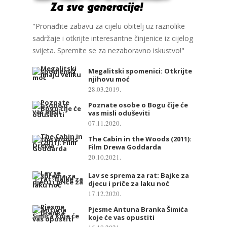
"Pronađite zabavu za cijelu obitelj uz raznolike
sadržaje i otkrijte interesantne činjenice iz cijelog
svijeta. Spremite se za nezaboravno iskustvo!"
Megalitski spomenici: Otkrijte
njihovu moć
28.03.2019.
Poznate osobe o Bogu čije će
vas misli oduševiti
07.11.2020.
The Cabin in the Woods (2011):
Film Drewa Goddarda
20.10.2021.
Lav se sprema za rat: Bajke za
djecu i priče za laku noć
17.12.2020.
Pjesme Antuna Branka Šimića
koje će vas opustiti