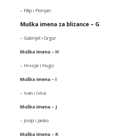
– Filip i Florijan
Muška imena za blizance – G
– Gabrijel i Grgur
Muška imena – H
– Hrvoje i Hugo
Muška imena – I
– Ivan i Ivica
Muška imena – J
– Josip i Janko
Muška imena – K