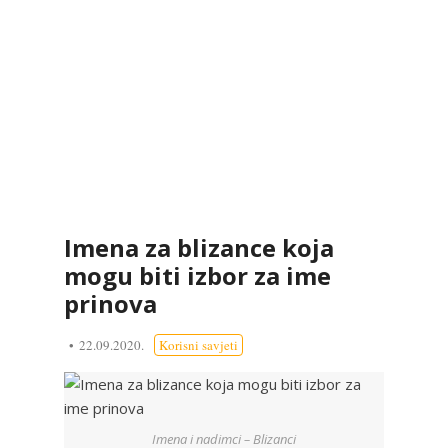
Imena za blizance koja
mogu biti izbor za ime
prinova
22.09.2020.
Korisni savjeti
Imena i nadimci – Blizanci