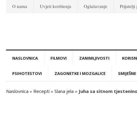
O nama
Uvjeti korištenja
Oglašavanje
Prijatelji
NASLOVNICA
FILMOVI
ZANIMLJIVOSTI
KORISNI
PSIHOTESTOVI
ZAGONETKE I MOZGALICE
SMIJEŠNE 
Naslovnica
»
Recepti
»
Slana jela
»
Juha sa sitnom tjestenin