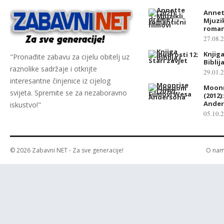
Annett
Mjuzik
romant
27.08.
Knjiga
"Pronađite zabavu za cijelu obitelj uz
Biblij
raznolike sadržaje i otkrijte
29.01.
interesantne činjenice iz cijelog
Moonr
svijeta. Spremite se za nezaboravno
(2012)
Ande
iskustvo!"
05.10.
© 2026
Zabavni NET
- Za sve generacije!
O na