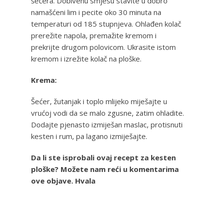
šećera. Dobivenu smjesu stavite u dobro
namašćeni lim i pecite oko 30 minuta na
temperaturi od 185 stupnjeva. Ohlađen kolač
prerežite napola, premažite kremom i
prekrijte drugom polovicom. Ukrasite istom
kremom i izrežite kolač na ploške.
Krema:
Šećer, žutanjak i toplo mlijeko miješajte u
vrućoj vodi da se malo zgusne, zatim ohladite.
Dodajte pjenasto izmiješan maslac, protisnuti
kesten i rum, pa lagano izmiješajte.
Da li ste isprobali ovaj recept za kesten
ploške? Možete nam reći u komentarima
ove objave. Hvala