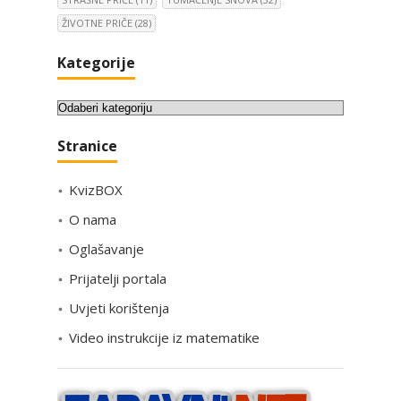
ŽIVOTNE PRIČE
(28)
Kategorije
K
a
Stranice
t
e
KvizBOX
g
o
O nama
r
Oglašavanje
i
Prijatelji portala
j
e
Uvjeti korištenja
Video instrukcije iz matematike