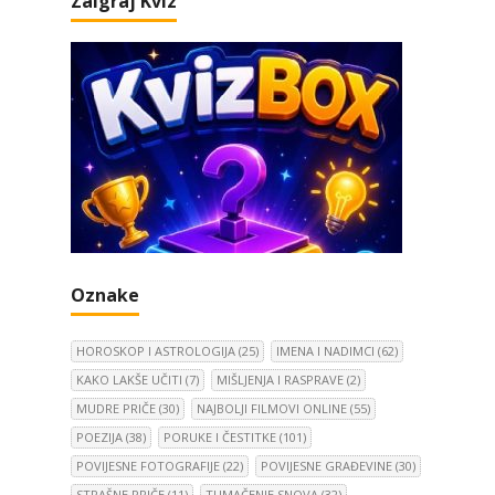
Zaigraj Kviz
Oznake
HOROSKOP I ASTROLOGIJA
(25)
IMENA I NADIMCI
(62)
KAKO LAKŠE UČITI
(7)
MIŠLJENJA I RASPRAVE
(2)
MUDRE PRIČE
(30)
NAJBOLJI FILMOVI ONLINE
(55)
POEZIJA
(38)
PORUKE I ČESTITKE
(101)
POVIJESNE FOTOGRAFIJE
(22)
POVIJESNE GRAĐEVINE
(30)
STRAŠNE PRIČE
(11)
TUMAČENJE SNOVA
(32)