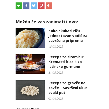
Možda će vas zanimati i ovo:
Kako skuhati rižu –
jednostavan vodič za
savršenu pripremu
15.08.2025.
Recept za tiramisu:
Kremasti klasik za
istinske gurmane
21.05.2025.
Recept za gravče na
tavče – Savršeni ukus
svaki put
03.04.2025.