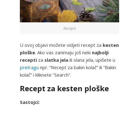
Recepti
U ovoj objavi možete vidjeti recept za
kesten
ploške
. Ako vas zanimaju još neki
najbolji
recepti
za
slatka jela
ili slana jela, upišete u
pretragu
npr. “Recept za bakin kolač” ili “Bakin
kolač” i kliknete “Search”.
Recept za kesten ploške
Sastojci: