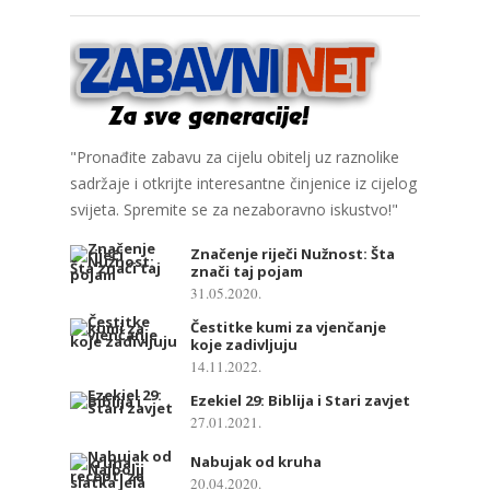
"Pronađite zabavu za cijelu obitelj uz raznolike
sadržaje i otkrijte interesantne činjenice iz cijelog
svijeta. Spremite se za nezaboravno iskustvo!"
Značenje riječi Nužnost: Šta
znači taj pojam
31.05.2020.
Čestitke kumi za vjenčanje
koje zadivljuju
14.11.2022.
Ezekiel 29: Biblija i Stari zavjet
27.01.2021.
Nabujak od kruha
20.04.2020.