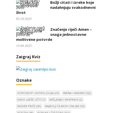
Božji citati i izreke koje
nadahnjuju svakodnevni
život
02.10.2025.
Značenje riječi Amen –
snaga jednostavne
molitvene potvrde
15.09.2025.
Zaigraj Kviz
Oznake
HOROSKOP I ASTROLOGIJA
(25)
IMENA I NADIMCI
(62)
KAKO LAKŠE UČITI
(7)
MIŠLJENJA I RASPRAVE
(2)
MUDRE PRIČE
(30)
NAJBOLJI FILMOVI ONLINE
(55)
POEZIJA
(38)
PORUKE I ČESTITKE
(101)