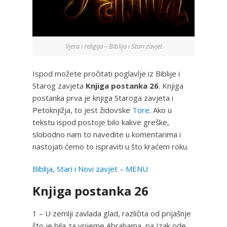
Vjera i religija – Biblija i Stari zavjet
Ispod možete pročitati poglavlje iz Biblije i
Starog zavjeta
Knjiga postanka 26
. Knjiga
postanka prva je knjiga Staroga zavjeta i
Petoknjižja, to jest židovske
Tore
. Ako u
tekstu ispod postoje bilo kakve greške,
slobodno nam to navedite u komentarima i
nastojati ćemo to ispraviti u što kraćem roku.
Biblija, Stari i Novi zavjet – MENU
Knjiga postanka 26
1 – U zemlji zavlada glad, različita od prijašnje
što je bila za vrijeme Abrahama, pa Izak ode