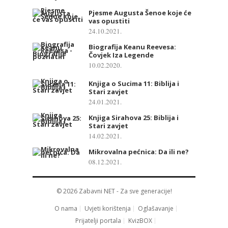
Pjesme Augusta Šenoe koje će
vas opustiti
24.10.2021.
Biografija Keanu Reevesa:
Čovjek Iza Legende
10.02.2020.
Knjiga o Sucima 11: Biblija i
Stari zavjet
24.01.2021.
Knjiga Sirahova 25: Biblija i
Stari zavjet
14.02.2021.
Mikrovalna pećnica: Da ili ne?
08.12.2021.
© 2026
Zabavni NET
- Za sve generacije!
O nama
Uvjeti korištenja
Oglašavanje
Prijatelji portala
KvizBOX