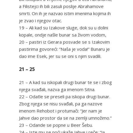
a Filistejci ih bili zasuli poslije Abrahamove
smrti. On ih je nazvao istim imenima kojima ih
je zvao i njegov otac.
19 – Ali kad su Izakove sluge, dok su u dolini
kopale, ondje našle bunar sa živom vodom,
20 – pastiri iz Gerara posvade se s Izakovim
pastirima govoreći: “Naša je voda!” Bunaru je
dao ime Esek, jer su se oni s njim svadili.
21 – 25
21 – A kad su iskopali drugi bunar te se i zbog
njega svađali, nazva ga imenom Sitna.
22 – Odatle se preseli pa iskopa drugi bunar.
Zbog njega se nisu svađali, pa ga nazove
imenom Rehobot i protumači: “Jer nam je
Jahve dao prostor da se na zemlji umnožimo.”
23 – Odande se popne u Beer Šebu.
24 – Iste mu se noći ukaže Jahve i reče: “Ja