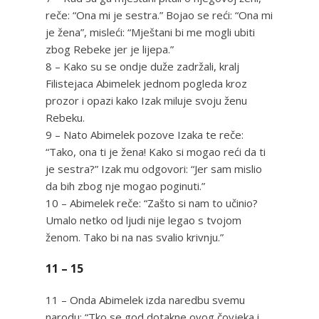
reče: “Ona mi je sestra.” Bojao se reći: “Ona mi
je žena”, misleći: “Mještani bi me mogli ubiti
zbog Rebeke jer je lijepa.”
8 – Kako su se ondje duže zadržali, kralj
Filistejaca Abimelek jednom pogleda kroz
prozor i opazi kako Izak miluje svoju ženu
Rebeku.
9 – Nato Abimelek pozove Izaka te reče:
“Tako, ona ti je žena! Kako si mogao reći da ti
je sestra?” Izak mu odgovori: “Jer sam mislio
da bih zbog nje mogao poginuti.”
10 – Abimelek reče: “Zašto si nam to učinio?
Umalo netko od ljudi nije legao s tvojom
ženom. Tako bi na nas svalio krivnju.”
11 – 15
11 – Onda Abimelek izda naredbu svemu
narodu: “Tko se god dotakne ovog čovjeka i