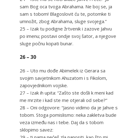
sam Bog oca tvoga Abrahama. Ne boj se, ja
sam s tobom! Blagoslovit ću te, potomke ti
umnožit, zbog Abrahama, sluge svojega.”
25 – Izak tu podigne žrtvenik i zazove Jahvu
po imenu; postavi ondje svoj šator, a njegove
sluge počnu kopati bunar.
26 – 30
26 – Uto mu dođe Abimelek iz Gerara sa
svojim savjetnikom Ahuzatom i s Fikolom,
zapovjednikom vojske.
27 – Izak ih upita: “Zašto ste došli k meni kad
me mrzite i kad ste me otjerali od sebe?”
28 – Oni odgovore: “Jasno vidimo da je Jahve s
tobom. Stoga pomislismo: neka zakletva bude
veza između nas i tebe. Daj da s tobom
sklopimo savez:
29 – ti nama nećeš zla nanositi, kao što mi