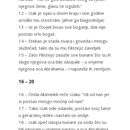
njegove žene, glavu će izgubiti.”
12 – Izak je sijao u onom kraju i one godine
urodilo mu stostruko. Jahve ga blagoslivljao
13 – te je čovjek bivao sve bogatiji, dok nije
postao vrlo bogat.
14 – Stekao je stada ovaca i goveda i mnogu
služinčad, tako da su mu Filistejci zavidjeli.
15 – Zato Filistejci zasuše sve bunare što su ih
sluge njegova oca bile iskopale – u vrijeme
njegova oca Abrahama – i napuniše ih zemljom.
16 – 20
16 – Onda Abimelek reče Izaku: “Idi od nas jer
si postao mnogo moćniji od nas!”
17 – Tako Izak ode odande, postavi svoj šator
u gerarskoj dolini i nastani se ondje.
18 – Izak opet iskopa bunare za vodu što su
bili iskopani u vrijeme njegov a oca Abrahama,