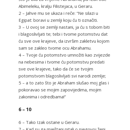
Abimeleku, kralju Filistejaca, u Geraru.
2 – Jahve mu se ukaza i reče: “Ne silazi u
Egipat: boravi u zemlji koju ću ti označiti.
3 – U ovoj se zemlji nastani, ja ću s tobom biti
i blagoslivljati te; tebi i tvome potomstvu dat
ću sve ove krajeve, da izvršim zakletvu kojom
sam se zakleo tvome ocu Abrahamu.
4 – Tvoje ću potomstvo umnožiti kao zvijezde
na nebesima i tvome ću potomstvu predati
sve ove krajeve, tako da će se tvojim
potomstvom blagoslivljati svi narodi zemlje;
5 – a to zato što je Abraham slušao moj glas i
pokoravao se mojim zapovijedima, mojim
zakonima i odredbama!”
6 – 10
6 – Tako Izak ostane u Geraru.
7 – Kad su ga mještani pitali o njegovoj ženi,