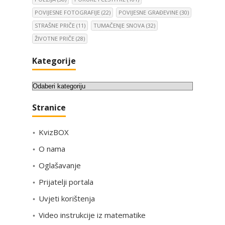
POVIJESNE FOTOGRAFIJE
(22)
POVIJESNE GRAĐEVINE
(30)
STRAŠNE PRIČE
(11)
TUMAČENJE SNOVA
(32)
ŽIVOTNE PRIČE
(28)
Kategorije
K
a
Stranice
t
e
KvizBOX
g
o
O nama
r
Oglašavanje
i
Prijatelji portala
j
e
Uvjeti korištenja
Video instrukcije iz matematike