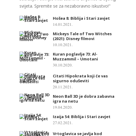
svijeta. Spremite se za nezaboravno iskustvo!"
Hošea 8: Biblija i Stari zavjet
14.01.2021.
Mickeys Tale of Two Witches
(2021): Disney filmovi
10.10.2021.
Kuran poglavlje 73: Al-
Muzzammil – Umotani
30.10.2020.
Citati Hipokrata koji će vas
sigurno oduševiti
20.11.2021.
Neon Ball 3D je dobra zabavna
igra na netu
19.04.2020.
Izaija 54: Biblija i Stari zavjet
27.02.2021.
Vrtoglavica se javlja kod