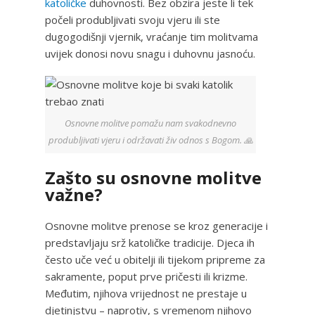
katoličke
duhovnosti. Bez obzira jeste li tek
počeli produbljivati svoju vjeru ili ste
dugogodišnji vjernik, vraćanje tim molitvama
uvijek donosi novu snagu i duhovnu jasnoću.
Osnovne molitve pomažu nam svakodnevno
produbljivati vjeru i održavati živ odnos s Bogom. 🙏
Zašto su osnovne molitve
važne?
Osnovne molitve prenose se kroz generacije i
predstavljaju srž katoličke tradicije. Djeca ih
često uče već u obitelji ili tijekom pripreme za
sakramente, poput prve pričesti ili krizme.
Međutim, njihova vrijednost ne prestaje u
djetinjstvu – naprotiv, s vremenom njihovo