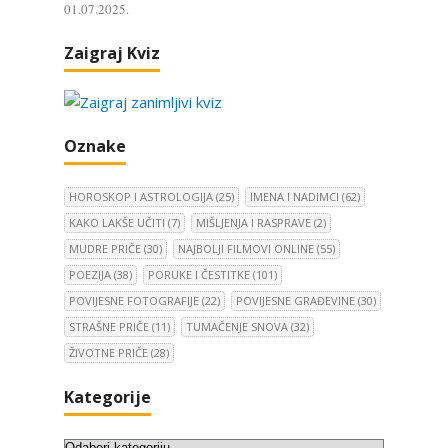
01.07.2025.
Zaigraj Kviz
Oznake
HOROSKOP I ASTROLOGIJA
(25)
IMENA I NADIMCI
(62)
KAKO LAKŠE UČITI
(7)
MIŠLJENJA I RASPRAVE
(2)
MUDRE PRIČE
(30)
NAJBOLJI FILMOVI ONLINE
(55)
POEZIJA
(38)
PORUKE I ČESTITKE
(101)
POVIJESNE FOTOGRAFIJE
(22)
POVIJESNE GRAĐEVINE
(30)
STRAŠNE PRIČE
(11)
TUMAČENJE SNOVA
(32)
ŽIVOTNE PRIČE
(28)
Kategorije
K