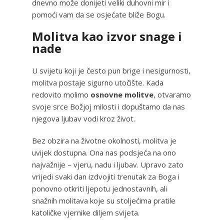
dnevno može donijeti veliki duhovni mir i
pomoći vam da se osjećate bliže Bogu.
Molitva kao izvor snage i
nade
U svijetu koji je često pun brige i nesigurnosti,
molitva postaje sigurno utočište. Kada
redovito molimo
osnovne molitve
, otvaramo
svoje srce Božjoj milosti i dopuštamo da nas
njegova ljubav vodi kroz život.
Bez obzira na životne okolnosti, molitva je
uvijek dostupna. Ona nas podsjeća na ono
najvažnije – vjeru, nadu i ljubav. Upravo zato
vrijedi svaki dan izdvojiti trenutak za Boga i
ponovno otkriti ljepotu jednostavnih, ali
snažnih molitava koje su stoljećima pratile
katoličke vjernike diljem svijeta.