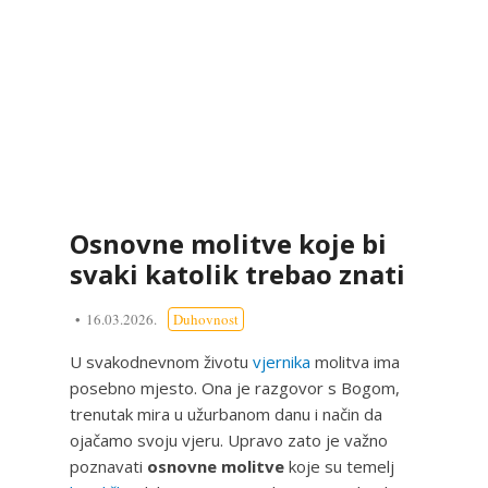
Osnovne molitve koje bi
svaki katolik trebao znati
16.03.2026.
Duhovnost
U svakodnevnom životu
vjernika
molitva ima
posebno mjesto. Ona je razgovor s Bogom,
trenutak mira u užurbanom danu i način da
ojačamo svoju vjeru. Upravo zato je važno
poznavati
osnovne molitve
koje su temelj