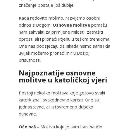
značenje postaje još dublje.
Kada redovito molimo, razvijamo osobni
odnos s Bogom.
Osnovne molitve
pomažu
nam zahvaliti za primljene milosti, zatražiti
oprost, ali i pronaći utjehu u teškim trenucima.
One nas podsjećaju da nikada nismo sami i da
uvijek možemo pronaći mir u Božjoj
prisutnosti.
Najpoznatije osnovne
molitve u katoličkoj vjeri
Postoji nekoliko molitava koje gotovo svaki
katolik zna i svakodnevno koristi. One su
jednostavne, ali istovremeno duboko
duhovne.
Oče naš
– Molitva koju je sam Isus naučio