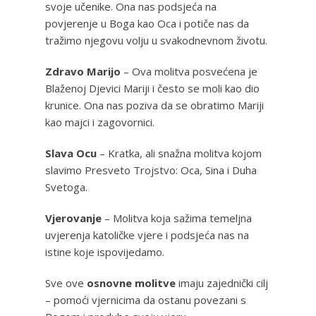
svoje učenike. Ona nas podsjeća na
povjerenje u Boga kao Oca i potiče nas da
tražimo njegovu volju u svakodnevnom životu.
Zdravo Marijo
– Ova molitva posvećena je
Blaženoj Djevici Mariji i često se moli kao dio
krunice. Ona nas poziva da se obratimo Mariji
kao majci i zagovornici.
Slava Ocu
– Kratka, ali snažna molitva kojom
slavimo Presveto Trojstvo: Oca, Sina i Duha
Svetoga.
Vjerovanje
– Molitva koja sažima temeljna
uvjerenja katoličke vjere i podsjeća nas na
istine koje ispovijedamo.
Sve ove
osnovne molitve
imaju zajednički cilj
– pomoći vjernicima da ostanu povezani s