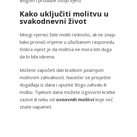
Bogom i prodube svoju vjeru.
Kako uključiti molitvu u
svakodnevni život
Mnogi vjernici žele moliti redovito, ali ne znaju
kako pronaći vrijeme u užurbanom rasporedu.
Dobra vijest je da molitva ne mora biti duga
da bi bila iskrena.
Možete započeti dan kratkom jutarnjom
molitvom zahvalnosti. Navečer se prisjetite
događaja iz dana i uputite Bogu zahvalu ili
molbu. Tijekom dana možete izgovoriti kratke
zazive ili neku od
osnovnih molitvi
koje već
znate napamet.