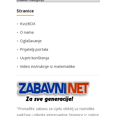
a
Stranice
t
e
KvizBOX
g
o
O nama
r
Oglašavanje
i
Prijatelji portala
j
e
Uvjeti korištenja
Video instrukcije iz matematike
"Pronađite zabavu za cijelu obitelj uz raznolike
sadržaje i otkrijte interesantne činjenice iz cijelog